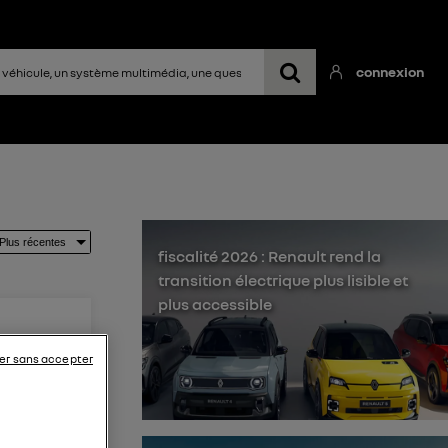
connexion
fiscalité 2026 : Renault rend la
transition électrique plus lisible et
plus accessible
er sans accepter
 ? Je
. 42 km/h