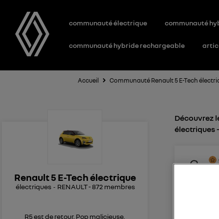
communauté électrique
communauté hy
communauté hybride rechargeable
artic
Accueil
Communauté Renault 5 E-Tech électri
Découvrez le
électriques
3
li
Le
2
Renault 5 E-Tech électrique
électriques
RENAULT
-
872
membres
limiteur 
Bonjour à 
constate 
R5 est de retour. Pop malicieuse,