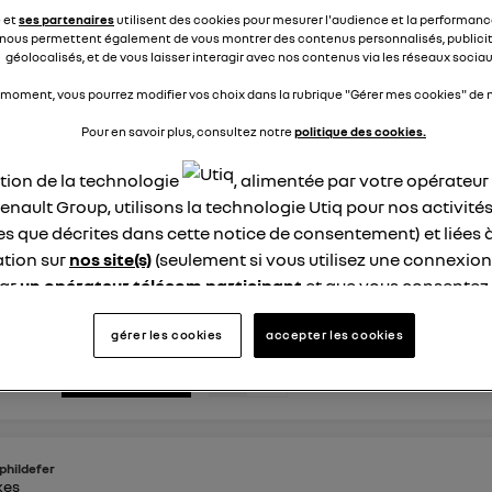
ntit brutalement pour ensuite monter très lentement jusqu'à
e et
ses partenaires
utilisent des cookies pour mesurer l'audience et la performance
 de même po...
voir la suite
nous permettent également de vous montrer des contenus personnalisés, publicit
géolocalisés, et de vous laisser interagir avec nos contenus via les réseaux sociau
nse
0
 moment, vous pourrez modifier vos choix dans la rubrique "Gérer mes cookies" de n
répondre
Pour en savoir plus, consultez notre
politique des cookies.
ation de la technologie
, alimentée par votre opérateu
arthuss
enault Group, utilisons la technologie Utiq pour nos activités
ike
 décembre 2025
à
18:37
les que décrites dans cette notice de consentement) et liées 
tion sur
nos site(s)
(seulement si vous utilisez une connexion
 logo renault
par
un opérateur télécom participant
et que vous consentez
a t-il la possibilité d'allumer le logo Renault du capot ? Si oui
site).
llumé ? Merci
logie Utiq a été conçue pour la protection de vos données 
gérer les cookies
accepter les cookies
en vous offrant choix et contrôle.
éponses
0
répondre
ise un identifiant créé par votre opérateur télécom basé sur v
ne référence de votre contrat internet (ex : votre numéro de t
fiant est associé à votre connexion internet. Ainsi, toutes le
nt la même connexion et ayant consenties se verront attribu
phildefer
kes