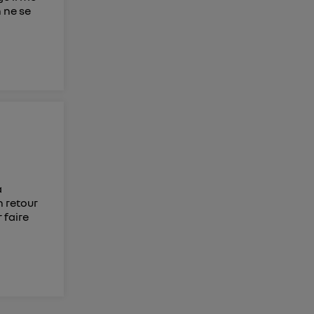
 ne se
à
n retour
 faire