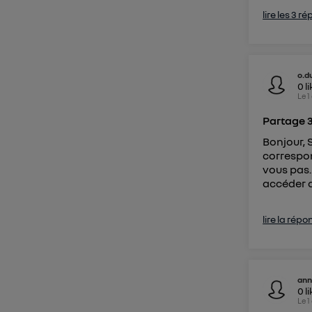
lire les 3 r
o.d
0
l
Le
1
Partage 
Bonjour, 
correspon
vous pas
accéder au
lire la répo
ann
0
l
Le
1