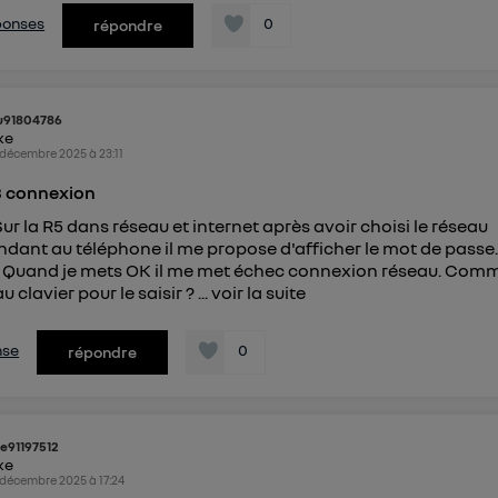
éponses
0
répondre
u91804786
ike
 décembre 2025
à
23:11
3 connexion
Sur la R5 dans réseau et internet après avoir choisi le réseau
dant au téléphone il me propose d'afficher le mot de passe. 
. Quand je mets OK il me met échec connexion réseau. Com
 clavier pour le saisir ? ...
voir la suite
nse
0
répondre
e91197512
ike
 décembre 2025
à
17:24