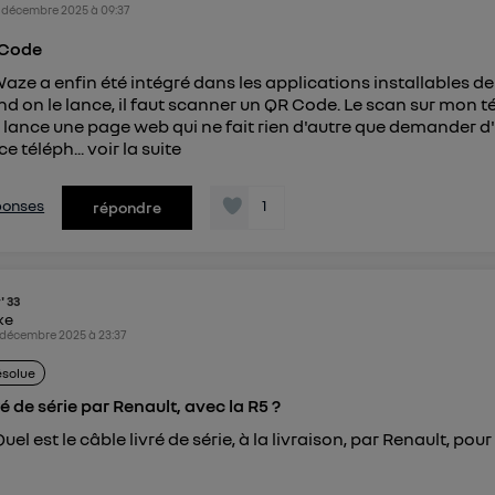
identifiant. En général :
 décembre 2025
à
09:37
connexion foyer
(ex : Wi-Fi), la personnalisation sera basée sur la navigation des 
ayant consentis.
 Code
e
connexion mobile
, la personnalisation sera basée uniquement sur la navigation de 
aze a enfin été intégré dans les applications installables de 
mobile.
d on le lance, il faut scanner un QR Code. Le scan sur mon 
pouvez à tout moment retirer ce consentement sur
le portail
 lance une page web qui ne fait rien d'autre que demander d'
") ou via la page « gérer Utiq » en bas de ce site. Po
ce téléph...
voir la suite
mations, veuillez consulter
la Politique d'information sur le
personnelles d'Utiq
.
éponses
1
répondre
' 33
ike
 décembre 2025
à
23:37
ésolue
é de série par Renault, avec la R5 ?
uel est le câble livré de série, à la livraison, par Renault, pour