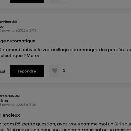
nyvibert80
ike
9 novembre 2025
à
16:03
lage automatique
Comment activer le verrouillage automatique des portières s
 électrique ? Merci
nse
0
répondre
fred91451351
likes
8 novembre 2025
à
13:28
ilencieux
a team R5. petite question, avez-vous comme moi un Siri sou
ppel à lui que ce soit pour une recherche musical ou un messa