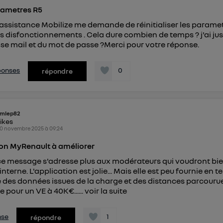
rametres R5
'assistance Mobilize me demande de réinitialiser les parame
es disfonctionnements . Cela dure combien de temps ? j'ai ju
sse mail et du mot de passe ?Merci pour votre réponse.
éponses
0
répondre
mlep82
likes
0 novembre 2025
à
09:24
ion MyRenault à améliorer
ce message s'adresse plus aux modérateurs qui voudront bie
interne. L'application est jolie... Mais elle est peu fournie en 
 des données issues de la charge et des distances parcourue
our un VE à 40K€......
voir la suite
nse
1
répondre