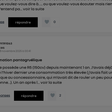
e voulez-vous dire à….. ou que voulez-vous écouter mais rien
n'entend pa...
voir la suite
nse
0
répondre
f91191063
kes
8 novembre 2025
à
00:41
ation pantagruélique
Je possède une R5 (150cv) depuis maintenant 1 an. J'avais déj
l'hiver dernier une consommation très élevée (j'avais fait u
que au concessionnaire, qui m'avait dit de rouler un peu pour
ne…). Un an après l...
voir la suite
éponses
2
répondre