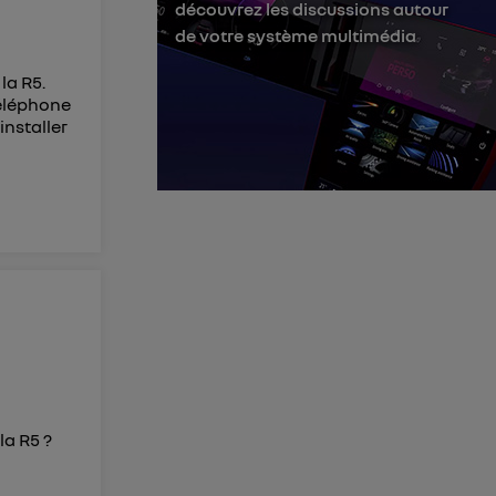
découvrez les discussions autour
membres du foyer
de votre système multimédia
l'utilisateur du
la R5.
téléphone
 d’Utiq
("
installer
ur plus
s données
 la R5 ?