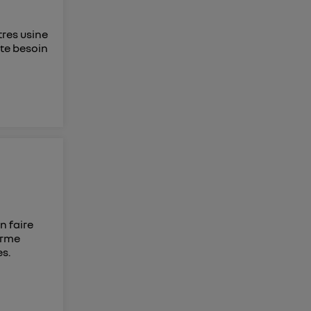
tres usine
ste besoin
n faire
terme
s.