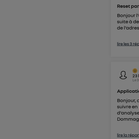
Reset pa
Bonjour l
suite à d
de l'adre
lire les 3 r
23
Le
3
Applicat
Bonjour, 
suivre en 
d'analyse
Dommage p
lire la répo