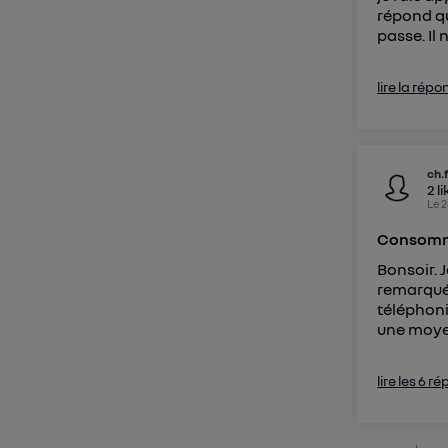
répond qu
passe. Il 
lire la répo
ch.
2
li
Le
2
Consomm
Bonsoir. 
remarqué 
téléphoni
une moyen
lire les 6 r