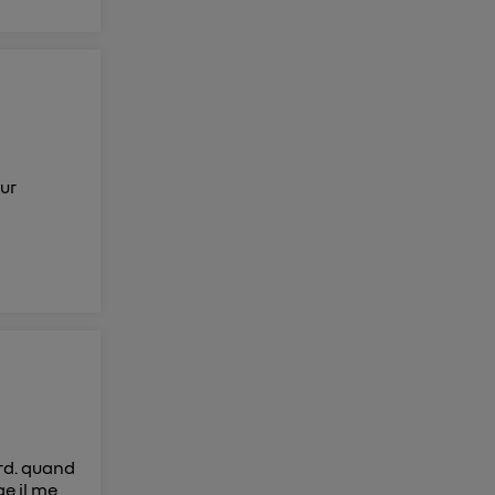
ur
rd. quand
ge il me