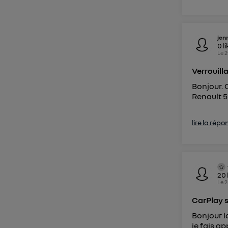
jen
0
l
Le
2
Verrouil
Bonjour. 
Renault 5
lire la répo
20
Le
2
CarPlay s
Bonjour l
je fais a