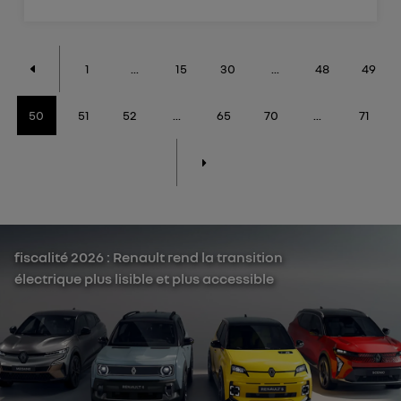
1
...
15
30
...
48
49
50
51
52
...
65
70
...
71
fiscalité 2026 : Renault rend la transition
électrique plus lisible et plus accessible