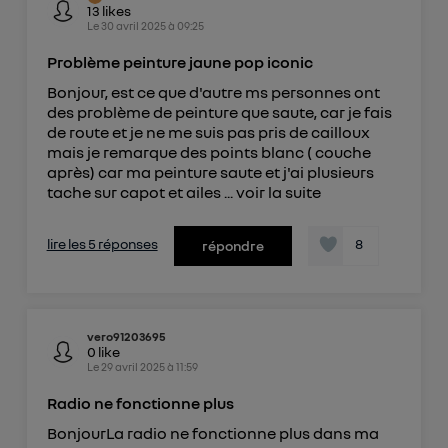
13
likes
Le
30 avril 2025
à
09:25
Problème peinture jaune pop iconic
Bonjour, est ce que d'autre ms personnes ont
des problème de peinture que saute, car je fais
de route et je ne me suis pas pris de cailloux
mais je remarque des points blanc ( couche
après) car ma peinture saute et j'ai plusieurs
tache sur capot et ailes ...
voir la suite
lire les 5 réponses
8
répondre
vero91203695
0
like
Le
29 avril 2025
à
11:59
Radio ne fonctionne plus
BonjourLa radio ne fonctionne plus dans ma