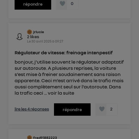
0
répondre
jrlucie
2
likes
Le
30 avril 2025
à
09:27
Régulateur de vitesse: freinage intenpestif
bonjour, j'utilise souvent le régulateur adaptatif
sur autoroute. A plusieurs reprises, la voiture
s'est mise à freiner soudainement sans raison
apparente. Ceci m'est arrivé dans le trafic mais
aussi complètement seul sur l'autoroute. Dans
la trafic ceci ...
voir la suite
lire les 4 réponses
2
répondre
fred91882223