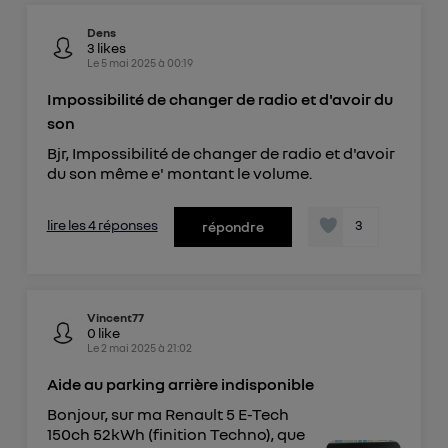
Dens
3
likes
Le
5 mai 2025
à
00:19
Impossibilité de changer de radio et d'avoir du
son
Bjr, Impossibilité de changer de radio et d'avoir
du son même e' montant le volume.
lire les 4 réponses
3
répondre
Vincent77
0
like
Le
2 mai 2025
à
21:02
Aide au parking arrière indisponible
Bonjour, sur ma Renault 5 E-Tech
150ch 52kWh (finition Techno), que