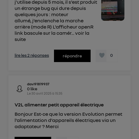
j'utilise depuis 5 mois, il s'est produit
un étrange bug qui dure depuis
quelques jours : moteur
allumé, j'enclenche la marche
arrière (mode R) L'afficheur openR
link bascule sur la camér...
voir la
suite
lire les 2 réponses
0
répondre
davi91819937
0
like
Le
30 avril 2025
à
15:35
V2L alimenter petit appareil électrique
Bonjour Est-ce que la version Evolution permet
l'alimentation d'appareils électriques via un
adaptateur ? Merci