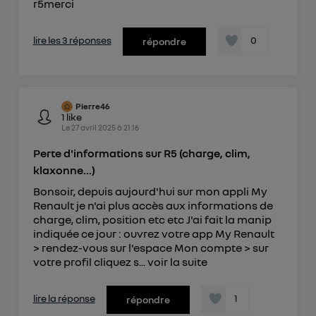
r5merci
lire les 3 réponses
0
répondre
Pierre46
1
like
Le
27 avril 2025
à
21:16
Perte d'informations sur R5 (charge, clim,
klaxonne...)
Bonsoir, depuis aujourd'hui sur mon appli My
Renault je n'ai plus accès aux informations de
charge, clim, position etc etc J'ai fait la manip
indiquée ce jour : ouvrez votre app My Renault
> rendez-vous sur l'espace Mon compte > sur
votre profil cliquez s...
voir la suite
lire la réponse
1
répondre