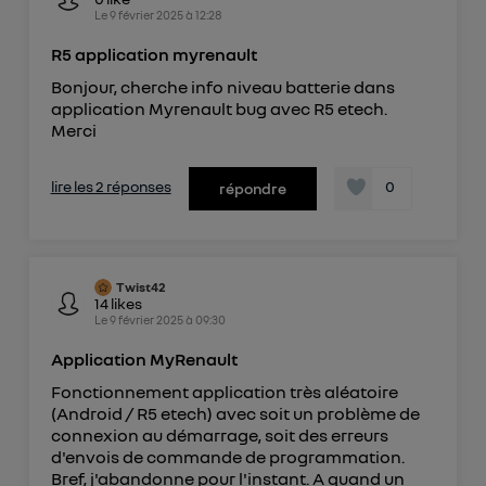
Le
9 février 2025
à
12:28
R5 application myrenault
Bonjour, cherche info niveau batterie dans
application Myrenault bug avec R5 etech.
Merci
lire les 2 réponses
0
répondre
Twist42
14
likes
Le
9 février 2025
à
09:30
Application MyRenault
Fonctionnement application très aléatoire
(Android / R5 etech) avec soit un problème de
connexion au démarrage, soit des erreurs
d'envois de commande de programmation.
Bref, j'abandonne pour l'instant. A quand un