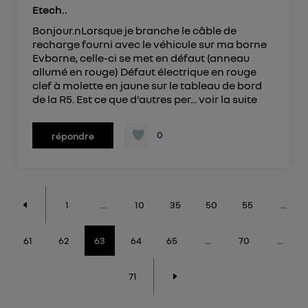
Etech..
Bonjour.nLorsque je branche le câble de
recharge fourni avec le véhicule sur ma borne
Evborne, celle-ci se met en défaut (anneau
allumé en rouge) Défaut électrique en rouge
clef à molette en jaune sur le tableau de bord
de la R5. Est ce que d'autres per...
voir la suite
0
répondre
1
...
10
35
50
55
...
61
62
63
64
65
...
70
...
71