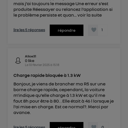
mais j'ai toujours le message Une erreur s'est
produite Réessayer ou relancez l'application si
le problème persiste et quan...
voir la suite
lire les 5 réponses
1
répondre
Alice31
0
like
Le
10 février 2025
à
15:18
Charge rapide bloquée à 1.3 kW
Bonjour, je viens de brancher ma R5 sur une
borne charge rapide, cependant, la voiture
m'indique qu'elle charge à 1.3 kW et qu'il me
faut 8h pour être à 80. . Elle était à 46 l lorsque je
l'ai mise en charge. Est ce normal?. Merci par
avance.
lire les 5 réponses
0
répondre