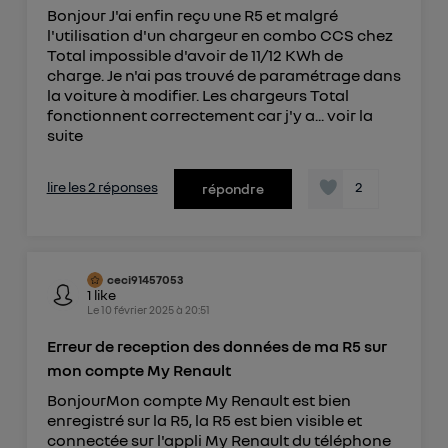
offrant choix et contrôle.
Bonjour J'ai enfin reçu une R5 et malgré
Elle utilise un identifiant créé par votre opérateur
l'utilisation d'un chargeur en combo CCS chez
télécom basé sur votre adresse IP et une référence
Total impossible d'avoir de 11/12 KWh de
charge. Je n'ai pas trouvé de paramétrage dans
de votre contrat internet (ex : votre numéro de
la voiture à modifier. Les chargeurs Total
téléphone).
fonctionnent correctement car j'y a...
voir la
L'identifiant est associé à votre connexion
suite
internet. Ainsi, toutes les personnes utilisant la
même connexion et ayant consenties se verront
lire les 2 réponses
2
répondre
attribuer le même identifiant. En général :
Pour une
connexion foyer
(ex : Wi-Fi), la personnalisation sera basée
sur la navigation des membres du foyer ayant consentis.
Pour une
connexion mobile
, la personnalisation sera basée
uniquement sur la navigation de l'utilisateur du mobile.
ceci91457053
Vous pouvez à tout moment retirer ce
1
like
Le
10 février 2025
à
20:51
consentement sur
le portail d’Utiq
("
") ou via la page « gérer Utiq » en bas de ce site.
Erreur de reception des données de ma R5 sur
Pour plus d'informations, veuillez consulter
la
mon compte My Renault
Politique d'information sur les données
BonjourMon compte My Renault est bien
personnelles d'Utiq
.
enregistré sur la R5, la R5 est bien visible et
connectée sur l'appli My Renault du téléphone