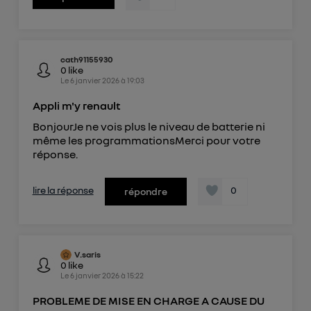
cath91155930
0
like
Le
6 janvier 2026
à
19:03
Appli m'y renault
BonjourJe ne vois plus le niveau de batterie ni
même les programmationsMerci pour votre
réponse.
lire la réponse
0
répondre
V.saris
0
like
Le
6 janvier 2026
à
15:22
PROBLEME DE MISE EN CHARGE A CAUSE DU