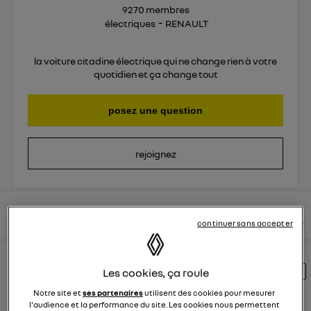
9270
membres
électriques
RENAULT
la voiture citadine électrique qui ne change rien à votre
quotidien et ça change tout
posez une question
rejoignez
lire les questions
lire les articles
consultez votre notice
continuer sans accepter
Découvrez les 1737 questions sur Zoe E-
Les cookies, ça roule
Tech électrique - électriques - RENAULT
Notre site et
ses partenaires
utilisent des cookies pour mesurer
l'audience et la performance du site. Les cookies nous permettent