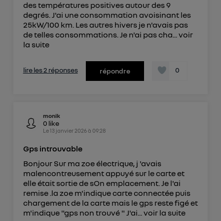
des températures positives autour des 9
Elle utilise un identifiant créé par votre opérateur
degrés. J'ai une consommation avoisinant les
télécom basé sur votre adresse IP et une référence
25kW/100 km. Les autres hivers je n'avais pas
de votre contrat internet (ex : votre numéro de
de telles consommations. Je n'ai pas cha...
voir
téléphone).
la suite
L'identifiant est associé à votre connexion
internet. Ainsi, toutes les personnes utilisant la
lire les 2 réponses
0
répondre
même connexion et ayant consenties se verront
attribuer le même identifiant. En général :
Pour une
connexion foyer
(ex : Wi-Fi), la personnalisation sera basée
sur la navigation des membres du foyer ayant consentis.
Pour une
connexion mobile
, la personnalisation sera basée
monik
0
like
uniquement sur la navigation de l'utilisateur du mobile.
Le
13 janvier 2026
à
09:28
Vous pouvez à tout moment retirer ce
Gps introuvable
consentement sur
le portail d’Utiq
("
") ou via la page « gérer Utiq » en bas de ce site.
Bonjour Sur ma zoe électrique, j 'avais
Pour plus d'informations, veuillez consulter
la
malencontreusement appuyé sur le carte et
elle était sortie de sOn emplacement. Je l'ai
Politique d'information sur les données
remise .la zoe m'indique carte connectée puis
personnelles d'Utiq
.
chargement de la carte mais le gps reste figé et
m'indique "gps non trouvé " J'ai...
voir la suite