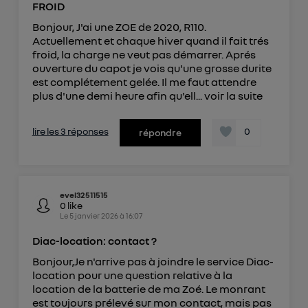
FROID
Bonjour, J'ai une ZOE de 2020, R110.
Actuellement et chaque hiver quand il fait trés
froid, la charge ne veut pas démarrer. Aprés
ouverture du capot je vois qu'une grosse durite
est complétement gelée. Il me faut attendre
plus d'une demi heure afin qu'ell...
voir la suite
lire les 3 réponses
0
répondre
evel32511515
0
like
Le
5 janvier 2026
à
16:07
Diac-location: contact ?
Bonjour,Je n'arrive pas à joindre le service Diac-
location pour une question relative à la
location de la batterie de ma Zoé. Le monrant
est toujours prélevé sur mon contact, mais pas