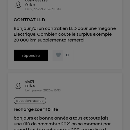
quei91685928
0
like
Le
12 janvier 2026
à
11:33
CONTRAT LLD
Bonjour j'ai un contrat en LLD pour une mégane
Electrique. Combien coute le surplus exemple
20 000 km supplementairemerci
0
répondre
qiqi71
0
like
Le
11 janvier 2026
à
16:33
question résolue
recharge zoér110 life
bonjours et bonne année a tous et toute jais
une r110 de novembre 2021 en se moment par
grand froid je recharge de 200 km au lieu d