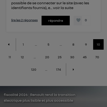
possible de se connecter sur le site (avec les
identifiants fournis), e...
voir la suite
lire les 2 réponses
0
répondre
1
...
5
...
8
9
10
11
12
...
20
25
30
45
70
120
...
174
fiscalité 2026 : Renault rend la transition
électrique plus lisible et plus accessible