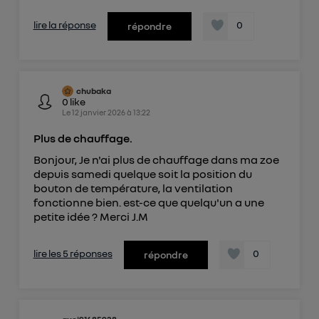
lire la réponse
0
répondre
chubaka
0
like
Le
12 janvier 2026
à
13:22
Plus de chauffage.
Bonjour, Je n'ai plus de chauffage dans ma zoe
depuis samedi quelque soit la position du
bouton de température, la ventilation
fonctionne bien. est-ce que quelqu'un a une
petite idée ? Merci J.M
lire les 5 réponses
0
répondre