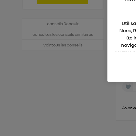
En tan
Utilis
conseils Renault
pouve
Nous, R
consultez les conseils similaires
l'équi
(tel
pour u
naviga
voir tous les conseils
fournie 
Dans 
vous p
La techno
et de 
énergé
Elle util
IP et u
L'identi
utilisa
Avez vo
Pour une
Pour un