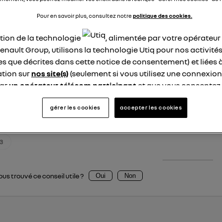
Louise de Renault
Pour en savoir plus, consultez notre
politique des cookies.
Le
25 janvier 2022
à
17:24
t que propriétaire, locataire ou occupant à titre gratuit d’u
ation de la technologie
, alimentée par votre opérateu
z bénéficier du
crédit d'impôt transition énergétique
. Ce cr
enault Group, utilisons la technologie Utiq pour nos activités
pement, dans la limite de 300 € (frais de pose inclus) par sy
les que décrites dans cette notice de consentement) et liées 
ne personne seule et à deux bornes pour un couple.
tion sur
nos site(s)
(seulement si vous utilisez une connexion
par
un opérateur télécom participant
et que vous consentez
le cadre du programme
ADVENIR
, de l'Avere (Association po
site).
ouvez également bénéficier d’une aide si vous habitez en lo
logie Utiq a été conçue pour la protection de vos données 
gérer les cookies
accepter les cookies
l’installation, avec un plafond de 600 euros (960 euros si l’
en vous offrant choix et contrôle.
tique).
ise un identifiant créé par votre opérateur télécom basé sur v
3
ne référence de votre contrat internet (ex : votre numéro de t
fiant est associé à votre connexion internet. Ainsi, toutes le
nt la même connexion et ayant consenties se verront attribu
us trouvé ce conseil utile ?
Oui
Non
identifiant. En général :
connexion foyer
(ex : Wi-Fi), la personnalisation sera basée sur la navigation des 
ayant consentis.
e
connexion mobile
, la personnalisation sera basée uniquement sur la navigation de 
mobile.