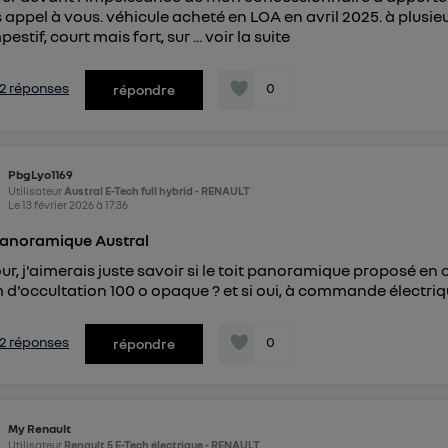
is appel à vous. véhicule acheté en LOA en avril 2025. à plusieu
estif, court mais fort, sur ...
voir la suite
s 2 réponses
0
répondre
PbgLyo1169
Utilisateur
Austral E-Tech full hybrid - RENAULT
Le
13 février 2026
à
17:36
panoramique Austral
ur, j'aimerais juste savoir si le toit panoramique proposé en 
 d'occultation 100 o opaque ? et si oui, à commande électriq
s 2 réponses
0
répondre
My Renault
Utilisateur
Renault 5 E-Tech électrique - RENAULT