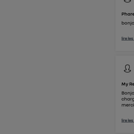
Phare
bonjo
lire le
My Re
Bonjo
charg
merc
lire le