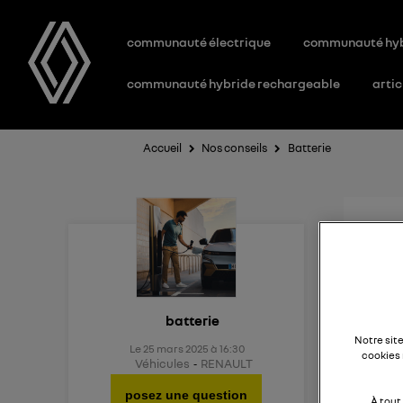
communauté électrique
communauté hy
communauté hybride rechargeable
artic
Accueil
Nos conseils
Batterie
Aid
Existe
batterie
Notre sit
Le
25 mars 2025
à
16:30
cookies 
Véhicules
RENAULT
posez une question
À tout