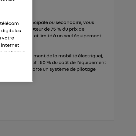
ne résidence principale ou secondaire, vous
r télécom
édit est à la hauteur de 75 % du prix de
 digitales
stème de charge et limité à un seul équipement
à votre
 internet
 sur chaque
ur le développement de la mobilité électrique),
gement collectif : 50 % du coût de l’équipement
personnelles
installation comporte un système de pilotage
otre adresse
éléphone).
s personnes
er le même
membres du foyer
l'utilisateur du