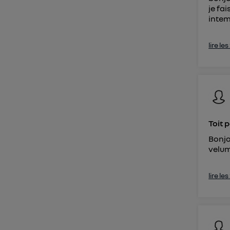
je fa
intemp
lire le
Toit 
Bonjo
velum
lire le