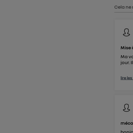
Vous 
Cela ne 
d'infor
Mise 
Ma vo
jour.
lire le
méco
bonjo