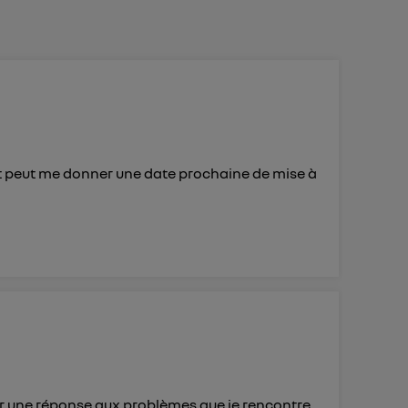
 d’Utiq
("
ur plus
s données
lt peut me donner une date prochaine de mise à
 une réponse aux problèmes que je rencontre,