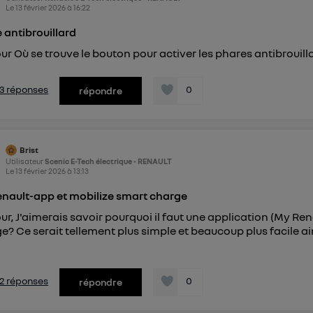
Le
13 février 2026
à
16:22
 antibrouillard
ur Où se trouve le bouton pour activer les phares antibrouill
s 3 réponses
0
répondre
Brist
Utilisateur
Scenic E-Tech électrique - RENAULT
Le
13 février 2026
à
13:13
nault-app et mobilize smart charge
ur, J'aimerais savoir pourquoi il faut une application (My Re
e? Ce serait tellement plus simple et beaucoup plus facile ains
i
s 2 réponses
0
répondre