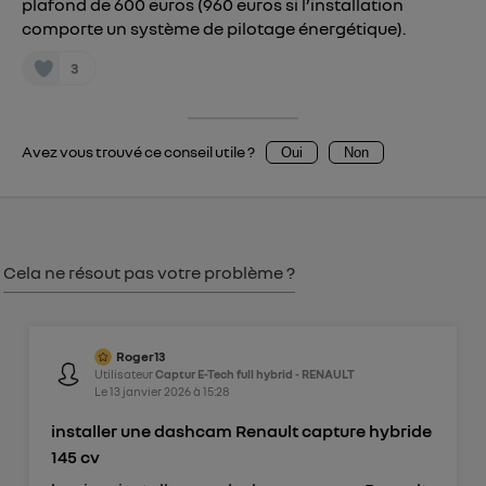
plafond de 600 euros (960 euros si l’installation
Vous pouvez à tout moment retirer ce
comporte un système de pilotage énergétique).
consentement sur
le portail d’Utiq
("
3
") ou via la page « gérer Utiq » en bas de ce site.
Pour plus d'informations, veuillez consulter
la
Politique d'information sur les données
Avez vous trouvé ce conseil utile ?
Oui
Non
personnelles d'Utiq
.
Cela ne résout pas votre problème ?
Roger13
Utilisateur
Captur E-Tech full hybrid - RENAULT
Le
13 janvier 2026
à
15:28
installer une dashcam Renault capture hybride
145 cv