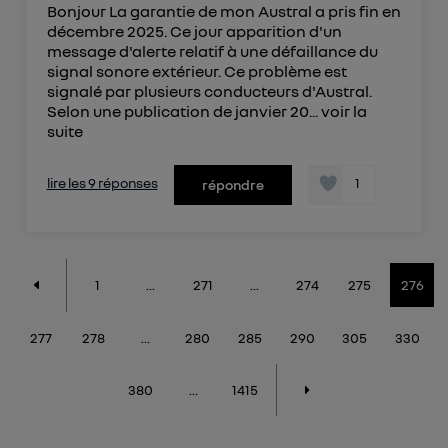
Bonjour La garantie de mon Austral a pris fin en
décembre 2025. Ce jour apparition d'un
message d'alerte relatif à une défaillance du
signal sonore extérieur. Ce problème est
signalé par plusieurs conducteurs d'Austral.
Selon une publication de janvier 20...
voir la
suite
lire les 9 réponses
1
répondre
1
...
271
...
274
275
276
277
278
...
280
285
290
305
330
380
...
1415