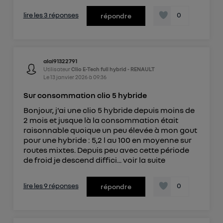
lire les 3 réponses
0
répondre
alai91322791
Utilisateur
Clio E-Tech full hybrid - RENAULT
Le
13 janvier 2026
à
09:36
Sur consommation clio 5 hybride
Bonjour, j'ai une clio 5 hybride depuis moins de
2 mois et jusque là la consommation était
raisonnable quoique un peu élevée à mon gout
pour une hybride : 5,2 l au 100 en moyenne sur
routes mixtes. Depuis peu avec cette période
de froid je descend diffici...
voir la suite
lire les 9 réponses
0
répondre