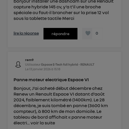
bonjour installer une dashcam sur une Renault
capture hybride 145 cv, y'a t'il une broche
spéciale ou faut-il brancher sur la prise 12 vol
sous la tablette tactile Merci
lire la réponse
0
répondre
rem9
Utilisateur
Espace E-Tech full hybrid - RENAULT
Le
13 janvier 2026
à
15:18
Panne moteur electrique Espace VI
Bonjour, J'ai acheté début décembre chez
Renew un Renault Espace VI datant d'août
2024, faiblement kilométré (1400km). Le 28
décembre, je suis tombé en panne (3600 km
compteur), à 800 km de mon domicile. Le
tableau de bord affichait « panne moteur
électri...
voir la suite