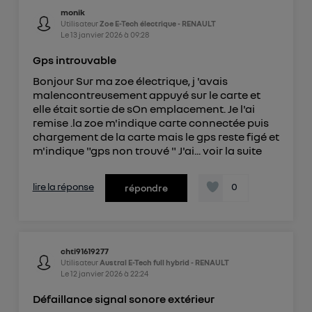
monik
Utilisateur
Zoe E-Tech électrique - RENAULT
Le
13 janvier 2026
à
09:28
Gps introuvable
Bonjour Sur ma zoe électrique, j 'avais
malencontreusement appuyé sur le carte et
elle était sortie de sOn emplacement. Je l'ai
remise .la zoe m'indique carte connectée puis
chargement de la carte mais le gps reste figé et
m'indique "gps non trouvé " J'ai...
voir la suite
lire la réponse
0
répondre
chti91619277
Utilisateur
Austral E-Tech full hybrid - RENAULT
Le
12 janvier 2026
à
22:24
Défaillance signal sonore extérieur