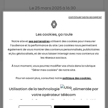
Le
25 mars 2025
à
16:30
Véhicules
RENAULT
continuer sans accepter
posez une question
Les cookies, ça roule
Notre site et
ses partenaires
utilisent des cookies pour mesurer
consultez les
voir tous les
l'audience et la performance du site. Les cookies nous permettent
conseils Renault
conseils
conseils
similaires
également de vous montrer des contenus personnalisés, publicitaires
et/ou géolocalisés, et de vous laisser interagir avec nos contenus via
les réseaux sociaux.
À tout moment, vous pourrez modifier vos choix dans la rubrique
Aides aux frais installation d'une
"Gérer mes cookies" de notre site.
borne de recharge
Pour en savoir plus, consultez notre
politique des cookies.
Elena42
Utilisation de la technologie
, alimentée par
Le
25 janvier 2022
à
17:24
votre opérateur télécom
Existe t-il des aides pour faire installer une borne de
Nous, Renault Group, utilisons la technologie Utiq
recharge à domicile ?
pour nos activités digitales (telles que décrites