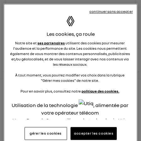
Le
25 mars 2025
à
16:30
continuer sans accepter
Véhicules
RENAULT
Les cookies, ça roule
posez une question
Notre site et
ses partenaires
utilisent des cookies pour mesurer
l'audience et la performance du site. Les cookies nous permettent
également de vous montrer des contenus personnalisés, publicitaires
consultez les
voir tous les
et/ou géolocalisés, et de vous laisser interagir avec nos contenus via
conseils Renault
conseils
conseils
similaires
les réseaux sociaux.
À tout moment, vous pourrez modifier vos choix dans la rubrique
"Gérer mes cookies" de notre site.
Aides aux frais installation d'une
Pour en savoir plus, consultez notre
politique des cookies.
borne de recharge
Utilisation de la technologie
, alimentée par
votre opérateur télécom
Elena42
Le
25 janvier 2022
à
17:24
Nous, Renault Group, utilisons la technologie Utiq
pour nos activités digitales (telles que décrites
Existe t-il des aides pour faire installer une borne de
gérer les cookies
accepter les cookies
recharge à domicile ?
dans cette notice de consentement) et liées à