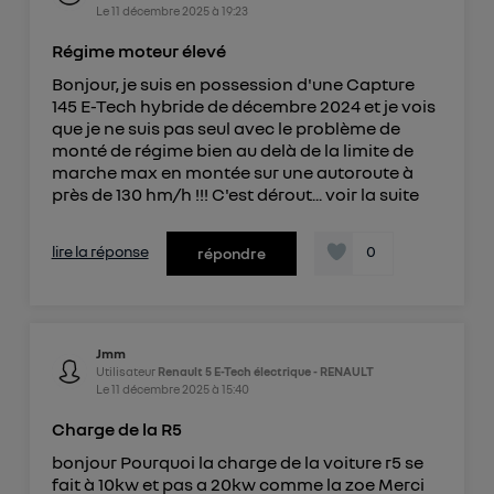
Le
11 décembre 2025
à
19:23
Régime moteur élevé
Bonjour, je suis en possession d'une Capture
145 E-Tech hybride de décembre 2024 et je vois
que je ne suis pas seul avec le problème de
monté de régime bien au delà de la limite de
marche max en montée sur une autoroute à
près de 130 hm/h !!! C'est dérout...
voir la suite
lire la réponse
0
répondre
Jmm
Utilisateur
Renault 5 E-Tech électrique - RENAULT
Le
11 décembre 2025
à
15:40
Charge de la R5
bonjour Pourquoi la charge de la voiture r5 se
fait à 10kw et pas a 20kw comme la zoe Merci