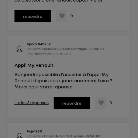
0
répondre
bpca91148252
Utilisateur
Renault 5 E-Tech électrique - RENAULT
Le
12 décembre 2025
à
00:01
Appli My Renault
BonjourImpossible d'accéder à l'appli My
Renault depuis deux jours comment faire ?
Merci pour votre réponse.
lire les 3 réponses
0
répondre
Faje1968
Utilisateur
Captur E-Tech full hybrid - RENAULT