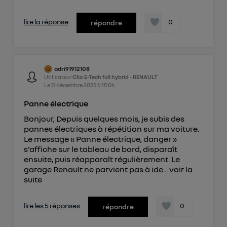
lire la réponse
0
répondre
adri91912108
Utilisateur
Clio E-Tech full hybrid - RENAULT
Le
11 décembre 2025
à
15:06
Panne électrique
Bonjour, Depuis quelques mois, je subis des
pannes électriques à répétition sur ma voiture.
Le message « Panne électrique, danger »
s'affiche sur le tableau de bord, disparaît
ensuite, puis réapparaît régulièrement. Le
garage Renault ne parvient pas à ide...
voir la
suite
lire les 5 réponses
0
répondre