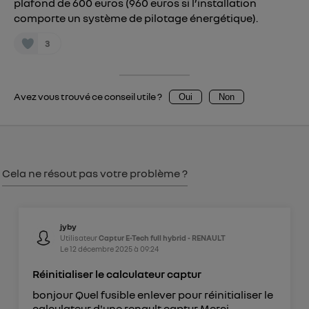
plafond de 600 euros (960 euros si l’installation
consentement sur
le portail d’Utiq
("
comporte un système de pilotage énergétique).
") ou via la page « gérer Utiq » en bas de ce site.
Pour plus d'informations, veuillez consulter
la
3
Politique d'information sur les données
personnelles d'Utiq
.
Avez vous trouvé ce conseil utile ?
Oui
Non
Cela ne résout pas votre problème ?
jyby
Utilisateur
Captur E-Tech full hybrid - RENAULT
Le
12 décembre 2025
à
09:24
Réinitialiser le calculateur captur
bonjour Quel fusible enlever pour réinitialiser le
calculateur d'une renault captur Merci