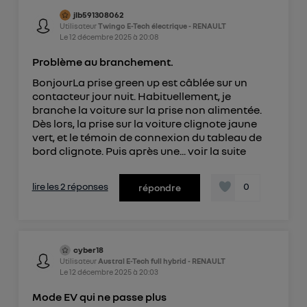
jlb591308062
Utilisateur
Twingo E-Tech électrique - RENAULT
Le
12 décembre 2025
à
20:08
Problème au branchement.
BonjourLa prise green up est câblée sur un
contacteur jour nuit. Habituellement, je
branche la voiture sur la prise non alimentée.
Dès lors, la prise sur la voiture clignote jaune
vert, et le témoin de connexion du tableau de
bord clignote. Puis après une...
voir la suite
lire les 2 réponses
0
répondre
cyber18
Utilisateur
Austral E-Tech full hybrid - RENAULT
Le
12 décembre 2025
à
20:03
Mode EV qui ne passe plus