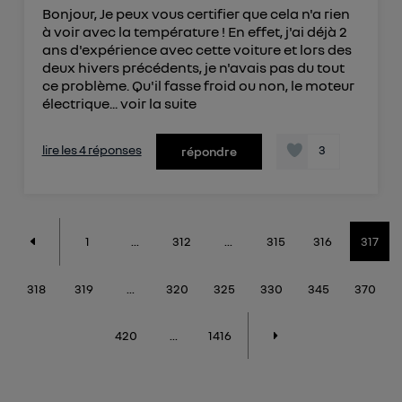
Bonjour, Je peux vous certifier que cela n'a rien
à voir avec la température ! En effet, j'ai déjà 2
ans d'expérience avec cette voiture et lors des
deux hivers précédents, je n'avais pas du tout
ce problème. Qu'il fasse froid ou non, le moteur
électrique...
voir la suite
lire les 4 réponses
3
répondre
1
...
312
...
315
316
317
318
319
...
320
325
330
345
370
420
...
1416