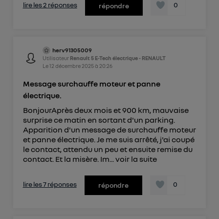
lire les 2 réponses
0
répondre
herv91305009
Utilisateur
Renault 5 E-Tech électrique - RENAULT
Le
12 décembre 2025
à
20:26
Message surchauffe moteur et panne
électrique.
BonjourAprès deux mois et 900 km, mauvaise
surprise ce matin en sortant d'un parking.
Apparition d'un message de surchauffe moteur
et panne électrique. Je me suis arrêté, j'ai coupé
le contact, attendu un peu et ensuite remise du
contact. Et la misère. Im...
voir la suite
lire les 7 réponses
0
répondre