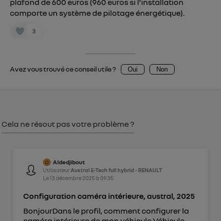
plafond de 600 euros (960 euros si l’installation
Vous pouvez à tout moment retirer ce
comporte un système de pilotage énergétique).
consentement sur
le portail d’Utiq
("
3
") ou via la page « gérer Utiq » en bas de ce site.
Pour plus d'informations, veuillez consulter
la
Politique d'information sur les données
Avez vous trouvé ce conseil utile ?
Oui
Non
personnelles d'Utiq
.
Cela ne résout pas votre problème ?
Aldedjibout
Utilisateur
Austral E-Tech full hybrid - RENAULT
Le
13 décembre 2025
à
09:35
Configuration caméra intérieure, austral, 2025
BonjourDans le profil, comment configurer la
caméra intérieure de mon véhicule Véhicule