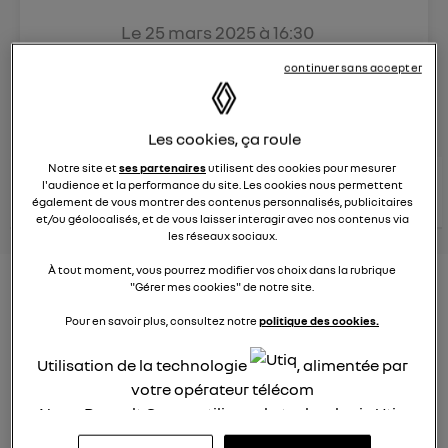
Le
25 mars 2025
à
16:30
Véhicules
RENAULT
continuer sans accepter
posez une question
Les cookies, ça roule
Notre site et
ses partenaires
utilisent des cookies pour mesurer
consultez les
voir tous les
l'audience et la performance du site. Les cookies nous permettent
conseils Renault
conseils
conseils
également de vous montrer des contenus personnalisés, publicitaires
similaires
et/ou géolocalisés, et de vous laisser interagir avec nos contenus via
les réseaux sociaux.
À tout moment, vous pourrez modifier vos choix dans la rubrique
Aides aux frais installation d'une
"Gérer mes cookies" de notre site.
borne de recharge
Pour en savoir plus, consultez notre
politique des cookies.
Elena42
Utilisation de la technologie
, alimentée par
Le
25 janvier 2022
à
17:24
votre opérateur télécom
Existe t-il des aides pour faire installer une borne de
Nous, Renault Group, utilisons la technologie Utiq
recharge à domicile ?
pour nos activités digitales (telles que décrites