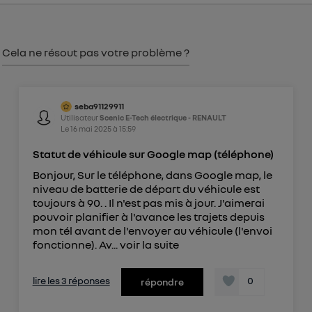
consentement sur
le portail d’Utiq
("
") ou via la page « gérer Utiq » en bas de ce site.
Pour plus d'informations, veuillez consulter
la
Cela ne résout pas votre problème ?
Politique d'information sur les données
personnelles d'Utiq
.
seba91129911
Utilisateur
Scenic E-Tech électrique - RENAULT
Le
16 mai 2025
à
15:59
Statut de véhicule sur Google map (téléphone)
Bonjour, Sur le téléphone, dans Google map, le
niveau de batterie de départ du véhicule est
toujours à 90. . Il n'est pas mis à jour. J'aimerai
pouvoir planifier à l'avance les trajets depuis
mon tél avant de l'envoyer au véhicule (l'envoi
fonctionne). Av...
voir la suite
lire les 3 réponses
0
répondre