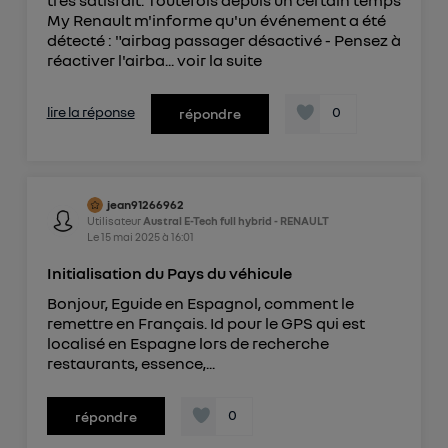
My Renault m'informe qu'un événement a été
détecté : "airbag passager désactivé - Pensez à
réactiver l'airba...
voir la suite
lire la réponse
0
répondre
jean91266962
Utilisateur
Austral E-Tech full hybrid - RENAULT
Le
15 mai 2025
à
16:01
Initialisation du Pays du véhicule
Bonjour, Eguide en Espagnol, comment le
remettre en Français. Id pour le GPS qui est
localisé en Espagne lors de recherche
restaurants, essence,...
0
répondre