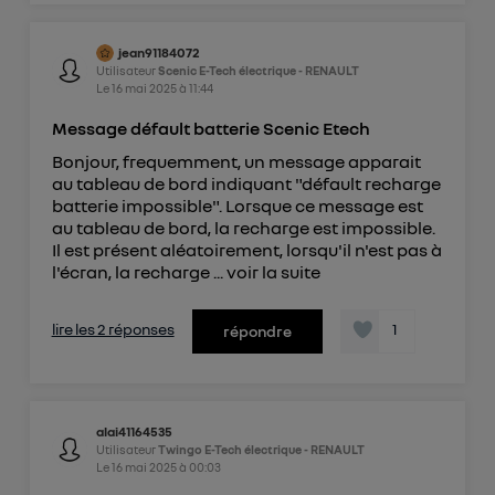
jean91184072
Utilisateur
Scenic E-Tech électrique - RENAULT
Le
16 mai 2025
à
11:44
Message défault batterie Scenic Etech
Bonjour, frequemment, un message apparait
au tableau de bord indiquant "défault recharge
batterie impossible". Lorsque ce message est
au tableau de bord, la recharge est impossible.
Il est présent aléatoirement, lorsqu'il n'est pas à
l'écran, la recharge ...
voir la suite
lire les 2 réponses
1
répondre
alai41164535
Utilisateur
Twingo E-Tech électrique - RENAULT
Le
16 mai 2025
à
00:03