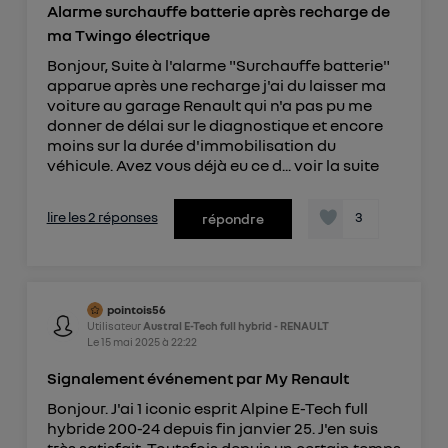
Alarme surchauffe batterie après recharge de
ma Twingo électrique
Bonjour, Suite à l'alarme "Surchauffe batterie"
apparue après une recharge j'ai du laisser ma
voiture au garage Renault qui n'a pas pu me
donner de délai sur le diagnostique et encore
moins sur la durée d'immobilisation du
véhicule. Avez vous déjà eu ce d...
voir la suite
lire les 2 réponses
3
répondre
pointois56
Utilisateur
Austral E-Tech full hybrid - RENAULT
Le
15 mai 2025
à
22:22
Signalement événement par My Renault
Bonjour. J'ai 1 iconic esprit Alpine E-Tech full
hybride 200-24 depuis fin janvier 25. J'en suis
très satisfait. Toutefois depuis un certain temps