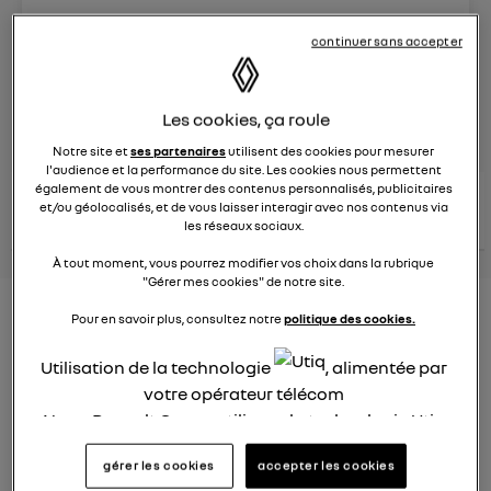
Le
26 janvier 2022
à
12:51
continuer sans accepter
Véhicules
RENAULT
Les cookies, ça roule
posez une question
Notre site et
ses partenaires
utilisent des cookies pour mesurer
l'audience et la performance du site. Les cookies nous permettent
également de vous montrer des contenus personnalisés, publicitaires
consultez les
voir tous les
et/ou géolocalisés, et de vous laisser interagir avec nos contenus via
conseils Renault
conseils
conseils
similaires
les réseaux sociaux.
À tout moment, vous pourrez modifier vos choix dans la rubrique
"Gérer mes cookies" de notre site.
Consommation carburant
Pour en savoir plus, consultez notre
politique des cookies.
voiture hybride
Utilisation de la technologie
, alimentée par
Ghislaine53
votre opérateur télécom
Le
26 janvier 2022
à
12:50
Nous, Renault Group, utilisons la technologie Utiq
pour nos activités digitales (telles que décrites
Bonjour
gérer les cookies
accepter les cookies
dans cette notice de consentement) et liées à