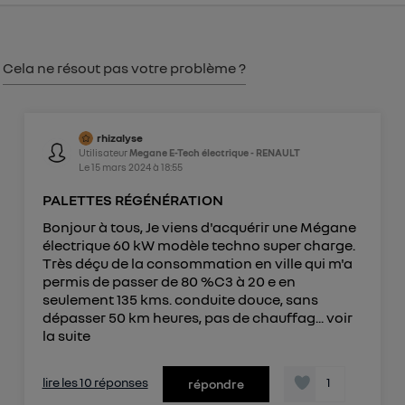
consentement sur
le portail d’Utiq
("
") ou via la page « gérer Utiq » en bas de ce site.
Pour plus d'informations, veuillez consulter
la
Cela ne résout pas votre problème ?
Politique d'information sur les données
personnelles d'Utiq
.
rhizalyse
Utilisateur
Megane E-Tech électrique - RENAULT
Le
15 mars 2024
à
18:55
PALETTES RÉGÉNÉRATION
Bonjour à tous, Je viens d'acquérir une Mégane
électrique 60 kW modèle techno super charge.
Très déçu de la consommation en ville qui m'a
permis de passer de 80 %C3 à 20 e en
seulement 135 kms. conduite douce, sans
dépasser 50 km heures, pas de chauffag...
voir
la suite
lire les 10 réponses
1
répondre