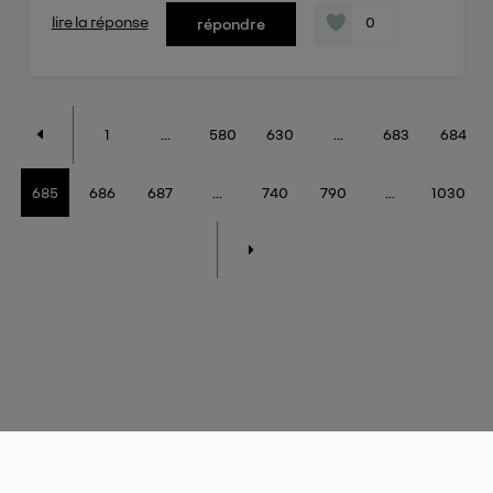
lire la réponse
0
répondre
1
...
580
630
...
683
684
685
686
687
...
740
790
...
1030