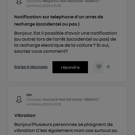
Utilisateur
Megane E-Tech électrique - RENAULT
Le
14 mars 2024
à
21:55
Notification sur telephone d'un arret de
recharge (accidentel ou pas )
Bonjour, Est il possible d'avoir une notification
(ou autre) lors de l'arrêt (accidentel ou pas) de
la recharge electrique de la voiture ? Si oui,
sauriez vous comment?
lire les 4 réponses
0
répondre
Jpc
Utilisateur
Austral E-Tech full hybrid - RENAULT
Le
14 mars 2024
à
10:18
Vibration
BonjourPlusieurs personnes se plaignent de
vibration C'est également mon cas surtout au