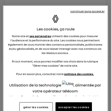
Le
26 janvier 2022
à
12:51
continuer sans accepter
Véhicules
RENAULT
posez une question
Les cookies, ça roule
Notre site et
ses partenaires
utilisent des cookies pour mesurer
l'audience et la performance du site. Les cookies nous permettent
consultez les
également de vous montrer des contenus personnalisés, publicitaires
voir tous les
conseils Renault
conseils
et/ou géolocalisés, et de vous laisser interagir avec nos contenus via
conseils
similaires
les réseaux sociaux.
À tout moment, vous pourrez modifier vos choix dans la rubrique
"Gérer mes cookies" de notre site.
Consommation carburant
Pour en savoir plus, consultez notre
politique des cookies.
voiture hybride
Utilisation de la technologie
, alimentée par
Ghislaine53
votre opérateur télécom
Le
26 janvier 2022
à
12:50
Nous, Renault Group, utilisons la technologie Utiq
Bonjour
pour nos activités digitales (telles que décrites
gérer les cookies
accepter les cookies
dans cette notice de consentement) et liées à