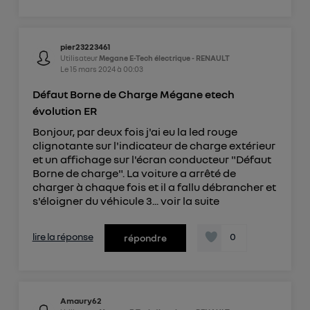
pier23223461
Utilisateur
Megane E-Tech électrique - RENAULT
Le
15 mars 2024
à
00:03
Défaut Borne de Charge Mégane etech
évolution ER
Bonjour, par deux fois j'ai eu la led rouge
clignotante sur l'indicateur de charge extérieur
et un affichage sur l'écran conducteur "Défaut
Borne de charge". La voiture a arrêté de
charger à chaque fois et il a fallu débrancher et
s'éloigner du véhicule 3...
voir la suite
lire la réponse
0
répondre
Amaury62