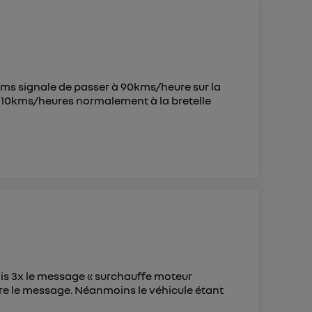
 d’Utiq
("
ur plus
s données
ms signale de passer à 90kms/heure sur la
à 110kms/heures normalement à la bretelle
ois 3x le message « surchauffe moteur
aître le message. Néanmoins le véhicule étant