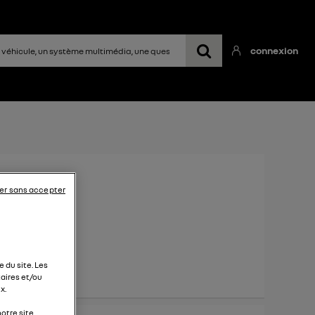
connexion
2022
er sans accepter
 du site. Les
aires et/ou
x.
otre site.