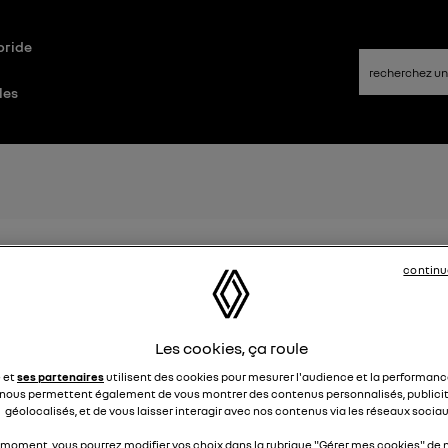
bride
les
veau modèle électrique Renault 
continu
Elsa32
Le
26 janvier 2022
à
13:26
Les cookies, ça roule
st le nouveau modèle électrique Renault cette année ?
e et
ses partenaires
utilisent des cookies pour mesurer l'audience et la performance
2
nous permettent également de vous montrer des contenus personnalisés, publicit
géolocalisés, et de vous laisser interagir avec nos contenus via les réseaux sociau
 moment, vous pourrez modifier vos choix dans la rubrique "Gérer mes cookies" de n