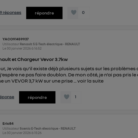
s 9 réponses
0
répondre
YACO91459937
Utilisateur
Renault 5 E-Tech électrique - RENAULT
Le
30 janvier 2026
à
16:52
ault et Chargeur Vevor 3.7kw
ur, Je vois qu'il existe déjà plusieurs sujets sur les probl
j'espère ne pas faire doublon. De mon côté, je n'ai pas pri
ise un VEVOR 3,7 kW sur une prise ...
voir la suite
 réponse
1
répondre
Eric84
Utilisateur
Scenic E-Tech électrique - RENAULT
Le
30 janvier 2026
à
15:26