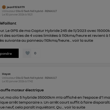
pouvez à tout moment retirer ce consentement sur
le portail
jean91516979
") ou via la page « gérer Utiq » en bas de ce site. Po
Utilisateur
Clio E-Tech full hybrid - RENAULT
mations, veuillez consulter
la Politique d'information sur le
Le
30 janvier 2026
à
18:21
personnelles d'Utiq
.
éfaillant
ur. Le GPS de ma Captur Hybride 245 de 11/2023 avec 15000k
rt des sorties de 4 voies limitées à 110kms/heure et revient 
ès suivante au panneau 110kms/heure...
voir la suite
0
épondre
Hayat
Utilisateur
Clio E-Tech full hybrid - RENAULT
Le
30 janvier 2026
à
17:42
auffe moteur électrique
ur, ma clio 5 hybride 35000km m'a affiché en l'espace d'1 m
rique arrêt temporaire ». Un arrêt court suffit à faire dispar
ue neuf, cela paraît inquiétant. Qu...
voir la suite