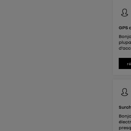
Vous 
d'infor
GPS d
Bonjo
plupa
d'acc
r
Surch
Bonjo
élect
presq