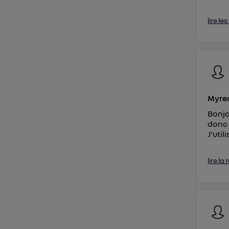
lire le
Myren
Bonjo
donc 
J'util
lire la