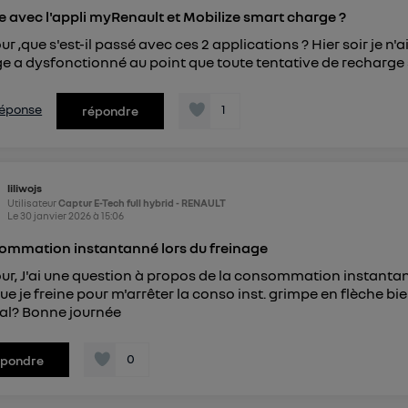
 avec l'appli myRenault et Mobilize smart charge ?
ur ,que s'est-il passé avec ces 2 applications ? Hier soir je n'
e a dysfonctionné au point que toute tentative de recharge s'
 réponse
1
répondre
liliwojs
Utilisateur
Captur E-Tech full hybrid - RENAULT
Le
30 janvier 2026
à
15:06
mmation instantanné lors du freinage
ur, J'ai une question à propos de la consommation instanta
ue je freine pour m'arrêter la conso inst. grimpe en flèche bie
l? Bonne journée
0
épondre