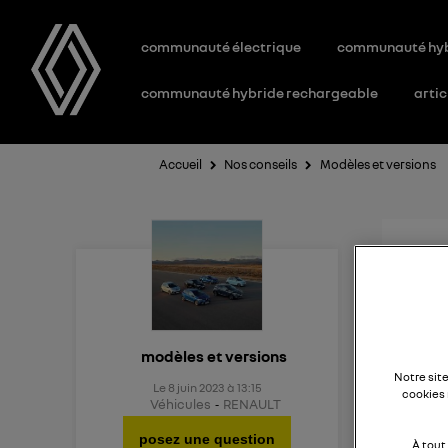
communauté électrique
communauté hy
communauté hybride rechargeable
artic
Accueil
Nos conseils
Modèles et versions
Nou
Quel e
modèles et versions
Notre sit
Le
8 juin 2023
à
13:15
cookies 
Véhicules
RENAULT
posez une question
À tout