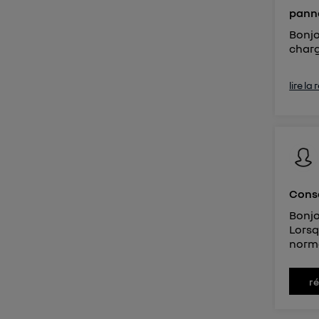
panne
Bonjo
charg
lire la
Conso
Bonjo
Lorsq
norma
r