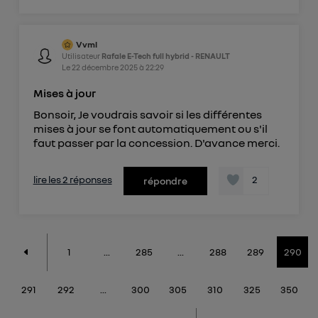
Vvml
Utilisateur
Rafale E-Tech full hybrid - RENAULT
Le
22 décembre 2025
à
22:29
Mises à jour
Bonsoir, Je voudrais savoir si les différentes
mises à jour se font automatiquement ou s'il
faut passer par la concession. D'avance merci.
lire les 2 réponses
2
répondre
1
...
285
...
288
289
290
291
292
...
300
305
310
325
350