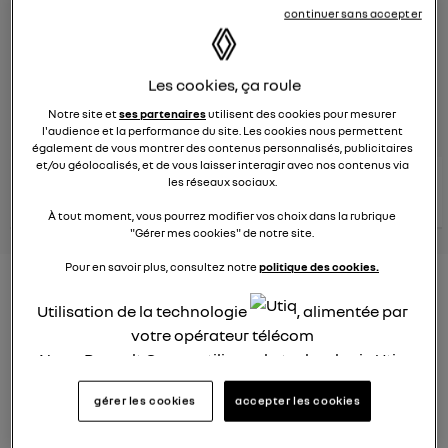
continuer sans accepter
Le
8 juin 2023
à
13:15
Véhicules
RENAULT
Les cookies, ça roule
posez une question
Notre site et
ses partenaires
utilisent des cookies pour mesurer
l'audience et la performance du site. Les cookies nous permettent
également de vous montrer des contenus personnalisés, publicitaires
et/ou géolocalisés, et de vous laisser interagir avec nos contenus via
consultez les
les réseaux sociaux.
voir tous les
conseils Renault
conseils
conseils
similaires
À tout moment, vous pourrez modifier vos choix dans la rubrique
"Gérer mes cookies" de notre site.
Pour en savoir plus, consultez notre
politique des cookies.
Nouveau modèle électrique
Utilisation de la technologie
, alimentée par
Renault 2022
votre opérateur télécom
Elsa32
Nous, Renault Group, utilisons la technologie Utiq
Le
26 janvier 2022
à
13:26
pour nos activités digitales (telles que décrites
gérer les cookies
accepter les cookies
dans cette notice de consentement) et liées à
Quel est le nouveau modèle électrique Renault cette
année ?
votre navigation sur
nos site(s)
(seulement si vous