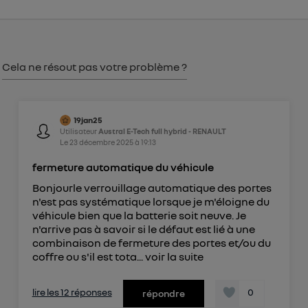
") ou via la page « gérer Utiq » en bas de ce site.
Pour plus d'informations, veuillez consulter
la
Politique d'information sur les données
personnelles d'Utiq
.
Cela ne résout pas votre problème ?
19jan25
Utilisateur
Austral E-Tech full hybrid - RENAULT
Le
23 décembre 2025
à
19:13
fermeture automatique du véhicule
Bonjourle verrouillage automatique des portes
n'est pas systématique lorsque je m'éloigne du
véhicule bien que la batterie soit neuve. Je
n'arrive pas à savoir si le défaut est lié à une
combinaison de fermeture des portes et/ou du
coffre ou s'il est tota...
voir la suite
lire les 12 réponses
0
répondre