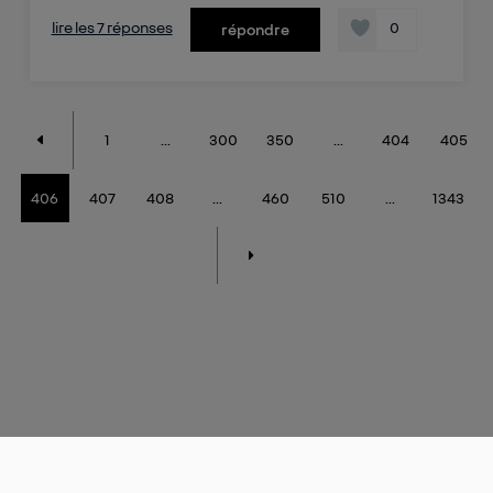
lire les 7 réponses
0
répondre
1
...
300
350
...
404
405
406
407
408
...
460
510
...
1343