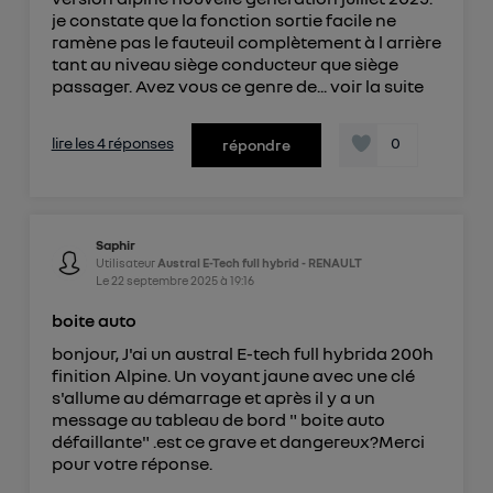
je constate que la fonction sortie facile ne
ramène pas le fauteuil complètement à l arrière
tant au niveau siège conducteur que siège
passager. Avez vous ce genre de...
voir la suite
lire les 4 réponses
0
répondre
Saphir
Utilisateur
Austral E-Tech full hybrid - RENAULT
Le
22 septembre 2025
à
19:16
boite auto
bonjour, J'ai un austral E-tech full hybrida 200h
finition Alpine. Un voyant jaune avec une clé
s'allume au démarrage et après il y a un
message au tableau de bord " boite auto
défaillante" .est ce grave et dangereux?Merci
pour votre réponse.