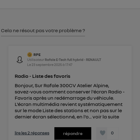
consentement sur
le portail d’Utiq
("
") ou via la page « gérer Utiq » en bas de ce site.
Pour plus d'informations, veuillez consulter
la
Cela ne résout pas votre problème ?
Politique d'information sur les données
personnelles d'Utiq
.
RPE
Utilisateur
Rafale E-Tech full hybrid - RENAULT
Le
23 septembre 2025
à
17:47
Radio - Liste des favoris
Bonjour, Sur Rafale 300CV Atelier Alpine,
savez-vous comment conserver l'écran Radio -
Favoris après un redémarrage du véhicule.
L'écran multimédia revient systématiquement
sur le mode Liste des stations et non pas sur le
dernier écran sélectionné, en l'o...
voir la suite
lire les 2 réponses
0
répondre