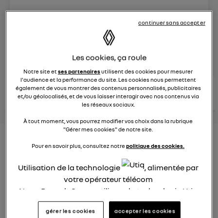
Le
8 juin 2023
à
13:15
continuer sans accepter
Véhicules
RENAULT
posez une question
Les cookies, ça roule
Notre site et
ses partenaires
utilisent des cookies pour mesurer
l'audience et la performance du site. Les cookies nous permettent
consultez les
également de vous montrer des contenus personnalisés, publicitaires
voir tous les
conseils Renault
conseils
conseils
et/ou géolocalisés, et de vous laisser interagir avec nos contenus via
similaires
les réseaux sociaux.
À tout moment, vous pourrez modifier vos choix dans la rubrique
"Gérer mes cookies" de notre site.
Nouveau modèle électrique
Pour en savoir plus, consultez notre
politique des cookies.
Renault 2022
Utilisation de la technologie
, alimentée par
Elsa32
votre opérateur télécom
Le
26 janvier 2022
à
13:26
Nous, Renault Group, utilisons la technologie Utiq
Quel est le nouveau modèle électrique Renault cette
pour nos activités digitales (telles que décrites
année ?
gérer les cookies
accepter les cookies
dans cette notice de consentement) et liées à