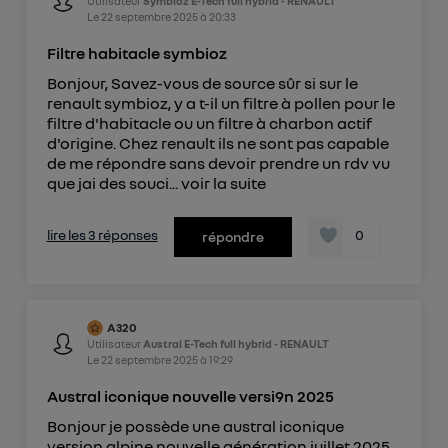
Utilisateur
Symbioz E-Tech full hybrid - RENAULT
Le
22 septembre 2025
à
20:33
Filtre habitacle symbioz
Bonjour, Savez-vous de source sûr si sur le
renault symbioz, y a t-il un filtre à pollen pour le
filtre d'habitacle ou un filtre à charbon actif
d'origine. Chez renault ils ne sont pas capable
de me répondre sans devoir prendre un rdv vu
que jai des souci...
voir la suite
lire les 3 réponses
0
répondre
A320
Utilisateur
Austral E-Tech full hybrid - RENAULT
Le
22 septembre 2025
à
19:29
Austral iconique nouvelle versi9n 2025
Bonjour je possède une austral iconique
version alpine nouvelle génération juillet 2025.