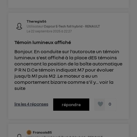
Theregis56
Utilisateur
Captur E-Tech full hybrid - RENAULT
Le
22 septembre 2025
à
22:27
Témoin lumineux affiché
Bonjour. En conduite sur l'autoroute un témoin
lumineux s'est affiché à la place dES témoins
concernant la position de la boîte automatique
P R N D.Ce témoin indiquait M7 pour évoluer
jusqu'à M1 puis M2 .Le moteur a eu un
comportement bizarre comme s'il y...
voir la
suite
lire les 4 réponses
0
répondre
Francois85