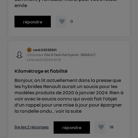
emile
0
répondre
cedr24533341
Utilisateur
Clio E-Tech full hybrid - RENAULT
Le
16 août 2024
à
01:41
Kilométrage et fiabilité
Bonjour, on lit actuellement dans la presse que
les hybrides Renault aurait un soucis pour les
modèles produits de 2020 à janvier 2024. Rien à
voir avec le soucis connu qui avait fait l'objet
d'un rappel pour une mise à jour pour épargner
la rondelle ondu...
voir la suite
lire les 2 réponses
18
répondre