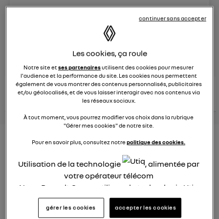
Le
8 juin 2023
à
13:15
continuer sans accepter
Véhicules
RENAULT
Les cookies, ça roule
posez une question
Notre site et
ses partenaires
utilisent des cookies pour mesurer
l'audience et la performance du site. Les cookies nous permettent
également de vous montrer des contenus personnalisés, publicitaires
consultez les
voir tous les
et/ou géolocalisés, et de vous laisser interagir avec nos contenus via
conseils Renault
conseils
conseils
similaires
les réseaux sociaux.
À tout moment, vous pourrez modifier vos choix dans la rubrique
"Gérer mes cookies" de notre site.
Nouveau modèle électrique
Pour en savoir plus, consultez notre
politique des cookies.
Renault 2022
Utilisation de la technologie
, alimentée par
votre opérateur télécom
Elsa32
Le
26 janvier 2022
à
13:26
Nous, Renault Group, utilisons la technologie Utiq
pour nos activités digitales (telles que décrites
Quel est le nouveau modèle électrique Renault cette
gérer les cookies
accepter les cookies
année ?
dans cette notice de consentement) et liées à