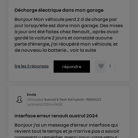
Décharge électrique dans mon garage
Bonjour Mon véhicule perd 2 d de charge par
jour lorsqu'elle est dans mon garage. Des mises
à jour ont été faites chez Renault , après avoir
gardé la voiture 2 jours et constaté aucune
perte d'énergie, j'ai récupéré mon véhicule, et
de nouveau la batterie...
voir la suite
lire les 3 réponses
1
répondre
Emile
Utilisateur
Austral E-Tech full hybrid - RENAULT
Le
16 août 2024
à
04:20
interface erreur renault austral 2024
Bonjour j'ai un message d'erreur interface qui
revient tout le temps et je n'arrive pas a savoir
comment y remédier. merci pour votre retour