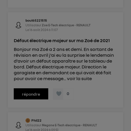
boul65221515
Utilisateur
Zoe E-Tech électrique - RENAULT
Le
16 août 2024
à
11:07
Défaut électrique majeur sur ma Zoé de 2021
Bonjour ma Zoé a 2 ans et demi. En sortant de
révision en avril j'ai eu la surprise le lendemain
d'avoir un défaut apparaître sur le tableau de
bord. Défaut électrique majeur. Direction le
garagiste en demandant ce qui avait été fait
pour avoir ce message...
voir la suite
0
répondre
Phil22
Utilisateur
Megane E-Tech électrique - RENAULT
Le
16 août 2024
à
09:51