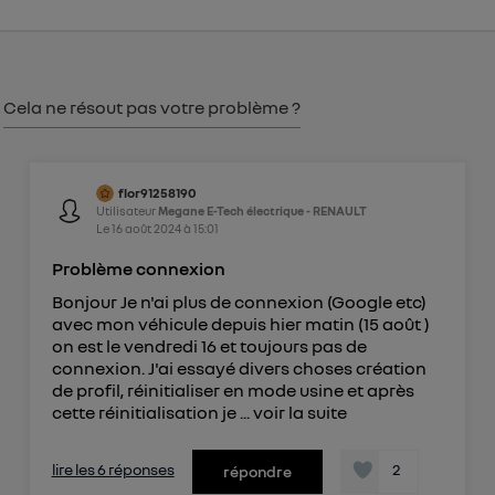
consentement sur
le portail d’Utiq
("
") ou via la page « gérer Utiq » en bas de ce site.
Pour plus d'informations, veuillez consulter
la
Politique d'information sur les données
Cela ne résout pas votre problème ?
personnelles d'Utiq
.
flor91258190
Utilisateur
Megane E-Tech électrique - RENAULT
Le
16 août 2024
à
15:01
Problème connexion
Bonjour Je n'ai plus de connexion (Google etc)
avec mon véhicule depuis hier matin (15 août )
on est le vendredi 16 et toujours pas de
connexion. J'ai essayé divers choses création
de profil, réinitialiser en mode usine et après
cette réinitialisation je ...
voir la suite
lire les 6 réponses
2
répondre