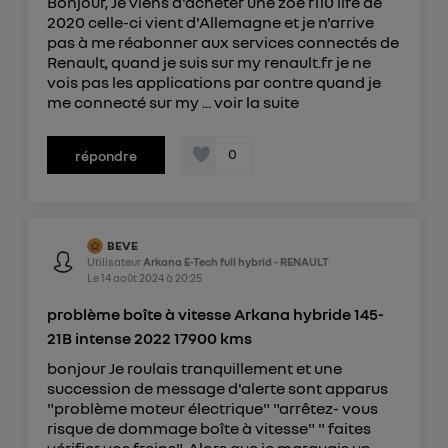
Bonjour, Je viens d'acheter une zoé r110 life de
2020 celle-ci vient d'Allemagne et je n'arrive
pas à me réabonner aux services connectés de
Renault, quand je suis sur my renault.fr je ne
vois pas les applications par contre quand je
me connecté sur my ...
voir la suite
0
répondre
BEVE
Utilisateur
Arkana E-Tech full hybrid - RENAULT
Le
14 août 2024
à
20:25
problème boîte à vitesse Arkana hybride 145-
21B intense 2022 17900 kms
bonjour Je roulais tranquillement et une
succession de message d'alerte sont apparus
"problème moteur électrique" "arrêtez- vous
risque de dommage boîte à vitesse" " faites