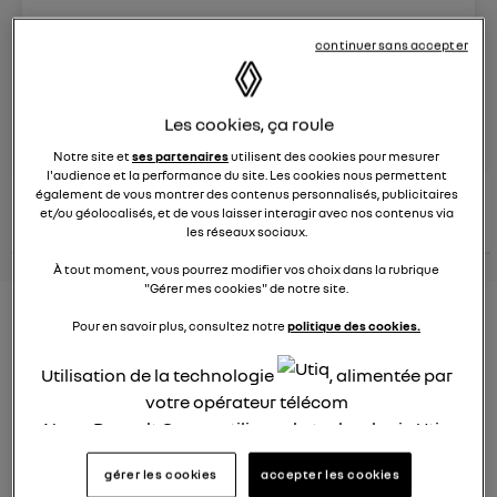
Le
8 juin 2023
à
13:15
continuer sans accepter
Véhicules
RENAULT
Les cookies, ça roule
posez une question
Notre site et
ses partenaires
utilisent des cookies pour mesurer
l'audience et la performance du site. Les cookies nous permettent
également de vous montrer des contenus personnalisés, publicitaires
consultez les
voir tous les
conseils Renault
conseils
et/ou géolocalisés, et de vous laisser interagir avec nos contenus via
conseils
similaires
les réseaux sociaux.
À tout moment, vous pourrez modifier vos choix dans la rubrique
"Gérer mes cookies" de notre site.
Nouveau modèle électrique
Pour en savoir plus, consultez notre
politique des cookies.
Renault 2022
Utilisation de la technologie
, alimentée par
Elsa32
votre opérateur télécom
Le
26 janvier 2022
à
13:26
Nous, Renault Group, utilisons la technologie Utiq
Quel est le nouveau modèle électrique Renault cette
pour nos activités digitales (telles que décrites
année ?
gérer les cookies
accepter les cookies
dans cette notice de consentement) et liées à