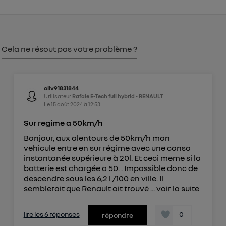
consentement sur
le portail d’Utiq
("
") ou via la page « gérer Utiq » en bas de ce site.
Pour plus d'informations, veuillez consulter
la
Politique d'information sur les données
Cela ne résout pas votre problème ?
personnelles d'Utiq
.
oliv91831844
Utilisateur
Rafale E-Tech full hybrid - RENAULT
Le
15 août 2024
à
12:53
Sur regime a 50km/h
Bonjour, aux alentours de 50km/h mon
vehicule entre en sur régime avec une conso
instantanée supérieure à 20l. Et ceci meme si la
batterie est chargée a 50. . Impossible donc de
descendre sous les 6,2 l /100 en ville. Il
semblerait que Renault ait trouvé ...
voir la suite
lire les 6 réponses
0
répondre