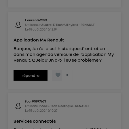
Laurent62153
Utilisateur
Austral E-Tech full hybrid - RENAULT
Le
15 août 2024
à
12:19
Application My Renault
Bonjour, Je n'ai plus l'historique d' entretien
dans mon agenda véhicule de l'application My
Renault. Quelqu'un a-t-il eu se problème ?
0
répondre
four91897677
Utilisateur
Zoe E-Tech électrique - RENAULT
Le
15 août 2024
à
10:27
Services connectés