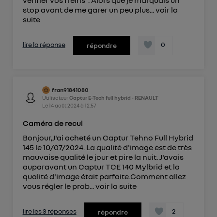
vérifier vos freins". Alors que je marquais un
stop avant de me garer un peu plus...
voir la
suite
lire la réponse
0
répondre
fran91841080
Utilisateur
Captur E-Tech full hybrid - RENAULT
Le
14 août 2024
à
12:57
Caméra de recul
Bonjour,J'ai acheté un Captur Tehno Full Hybrid
145 le 10/07/2024. La qualité d'image est de très
mauvaise qualité le jour et pire la nuit. J'avais
auparavant un Captur TCE 140 Mylbrid et la
qualité d'image était parfaite.Comment allez
vous régler le prob...
voir la suite
lire les 3 réponses
2
répondre