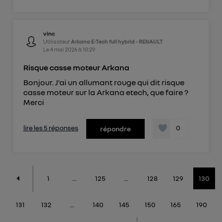
vinc
Utilisateur
Arkana E-Tech full hybrid - RENAULT
Le
4 mai 2026
à
10:29
Risque casse moteur Arkana
Bonjour. J'ai un allumant rouge qui dit risque
casse moteur sur la Arkana etech, que faire ?
Merci
lire les 5 réponses
0
répondre
1
...
125
...
128
129
130
131
132
...
140
145
150
165
190