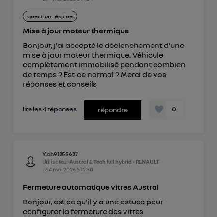
question résolue
Mise à jour moteur thermique
Bonjour, j'ai accepté le déclenchement d'une
mise à jour moteur thermique. Véhicule
complètement immobilisé pendant combien
de temps ? Est-ce normal ? Merci de vos
réponses et conseils
lire les 4 réponses
0
répondre
Y.ch91355637
Utilisateur
Austral E-Tech full hybrid - RENAULT
Le
4 mai 2026
à
12:30
Fermeture automatique vitres Austral
Bonjour, est ce qu'il y a une astuce pour
configurer la fermeture des vitres