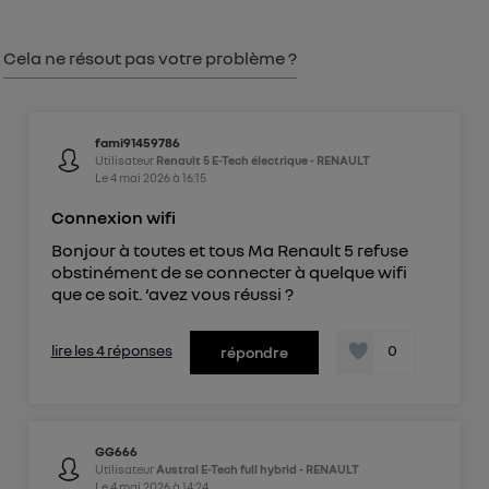
") ou via la page « gérer Utiq » en bas de ce site.
Pour plus d'informations, veuillez consulter
la
Cela ne résout pas votre problème ?
Politique d'information sur les données
personnelles d'Utiq
.
fami91459786
Utilisateur
Renault 5 E-Tech électrique - RENAULT
Le
4 mai 2026
à
16:15
Connexion wifi
Bonjour à toutes et tous Ma Renault 5 refuse
obstinément de se connecter à quelque wifi
que ce soit. ‘avez vous réussi ?
lire les 4 réponses
0
répondre
GG666
Utilisateur
Austral E-Tech full hybrid - RENAULT
Le
4 mai 2026
à
14:24