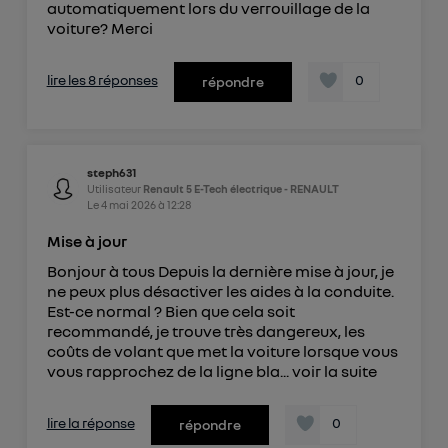
automatiquement lors du verrouillage de la
voiture? Merci
lire les 8 réponses
0
répondre
steph631
Utilisateur
Renault 5 E-Tech électrique - RENAULT
Le
4 mai 2026
à
12:28
Mise à jour
Bonjour à tous Depuis la dernière mise à jour, je
ne peux plus désactiver les aides à la conduite.
Est-ce normal ? Bien que cela soit
recommandé, je trouve très dangereux, les
coûts de volant que met la voiture lorsque vous
vous rapprochez de la ligne bla...
voir la suite
lire la réponse
0
répondre