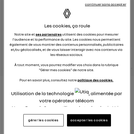
continuer sans accepter
Le
29 mars 2024
à
15:22
Véhicules
RENAULT
Les cookies, ça roule
posez une question
Notre site et
ses partenaires
utilisent des cookies pour mesurer
l'audience et la performance du site. Les cookies nous permettent
également de vous montrer des contenus personnalisés, publicitaires
et/ou géolocalisés, et de vous laisser interagir avec nos contenus via
consultez les
les réseaux sociaux.
voir tous les
conseils Renault
conseils
conseils
similaires
À tout moment, vous pourrez modifier vos choix dans la rubrique
"Gérer mes cookies" de notre site.
Pour en savoir plus, consultez notre
politique des cookies.
Consommation Hybride
Utilisation de la technologie
, alimentée par
rechargeable
votre opérateur télécom
Elsa32
Nous, Renault Group, utilisons la technologie Utiq
Le
26 janvier 2022
à
12:37
pour nos activités digitales (telles que décrites
gérer les cookies
accepter les cookies
Bonjour,
dans cette notice de consentement) et liées à
votre navigation sur
nos site(s)
(seulement si vous