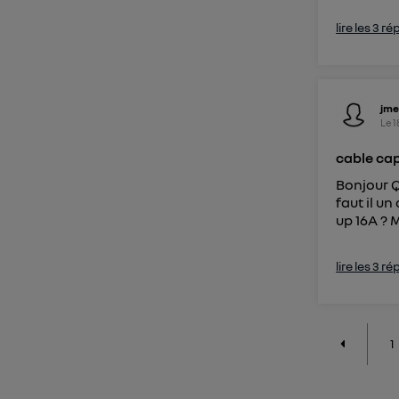
lire les 3 r
jme
Le
1
cable ca
Bonjour Q
faut il u
up 16A ? 
lire les 3 r
1