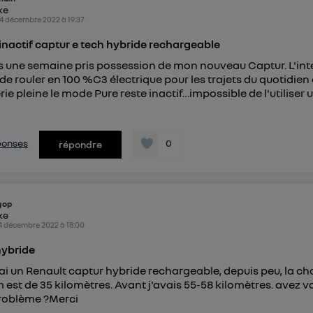
ike
4 décembre 2022
à
19:37
nactif captur e tech hybride rechargeable
is une semaine pris possession de mon nouveau Captur. L'inté
de rouler en 100 %C3 électrique pour les trajets du quotidien
rie pleine le mode Pure reste inactif…impossible de l'utiliser 
éponses
0
répondre
gop
ike
4 décembre 2022
à
18:00
hybride
'ai un Renault captur hybride rechargeable, depuis peu, la c
st de 35 kilomètres. Avant j'avais 55-58 kilomètres. avez v
problème ?Merci