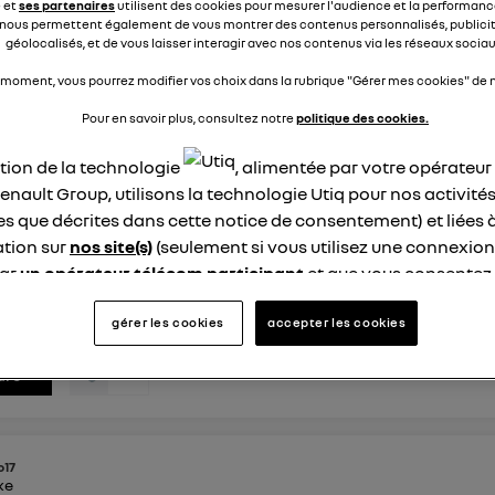
e et
ses partenaires
utilisent des cookies pour mesurer l'audience et la performance
 la batterie, il faut compter combien de kilomètres ?.merci.
nous permettent également de vous montrer des contenus personnalisés, publicit
géolocalisés, et de vous laisser interagir avec nos contenus via les réseaux sociau
0
dre
 moment, vous pourrez modifier vos choix dans la rubrique "Gérer mes cookies" de n
Pour en savoir plus, consultez notre
politique des cookies.
ation de la technologie
, alimentée par votre opérateu
o
ike
enault Group, utilisons la technologie Utiq pour nos activités
9 mars 2023
à
15:50
les que décrites dans cette notice de consentement) et liées 
voit on la durée d'autonomie s/captur Hybrid
tion sur
nos site(s)
(seulement si vous utilisez une connexion
oit on la durée d autonomie s/captur hybride. Ma voiture 
par
un opérateur télécom participant
et que vous consentez
té de démarrage hier . Combien faut il effectuer de Kms afin 
site).
recharger convenablement ? merci .
logie Utiq a été conçue pour la protection de vos données 
gérer les cookies
accepter les cookies
en vous offrant choix et contrôle.
0
dre
ise un identifiant créé par votre opérateur télécom basé sur v
ne référence de votre contrat internet (ex : votre numéro de t
fiant est associé à votre connexion internet. Ainsi, toutes le
nt la même connexion et ayant consenties se verront attribu
o17
identifiant. En général :
ike