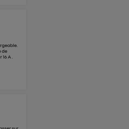
argeable.
e de
 16 A .
asser sur