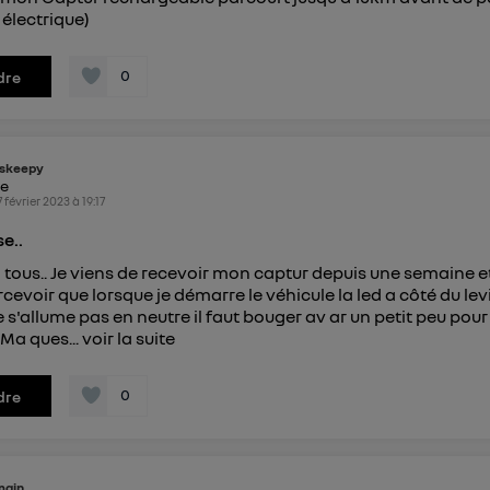
électrique)
0
dre
skeepy
ke
7 février 2023
à
19:17
e..
 tous.. Je viens de recevoir mon captur depuis une semaine et
cevoir que lorsque je démarre le véhicule la led a côté du lev
 s'allume pas en neutre il faut bouger av ar un petit peu pour 
 Ma ques...
voir la suite
0
dre
main