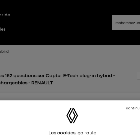
bride
les
ybrid
s 152 questions sur Captur E-Tech plug-in hybrid -
chargeables - RENAULT
o
ike
continu
9 mars 2023
à
16:05
utonomie batterie captur hybride
j'ai une captur hybride depuis le début de l'année Hier imposs
Les cookies, ça roule
car plus d éclairage. Renault me dit que je ne roule pas assez