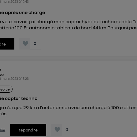
3 mars 2023
à
19:43
connexion foyer
(ex : Wi-Fi), la personnalisation sera basée sur la navigation des 
ayant consentis.
e après une charge
e
connexion mobile
, la personnalisation sera basée uniquement sur la navigation de 
mobile.
e veux savoir j ai chargé mon captur hybride rechargeable F
pouvez à tout moment retirer ce consentement sur
le portail
tterie 100 Et autonomie tableau de bord 44 km Pourquoi pa
") ou via la page « gérer Utiq » en bas de ce site. Po
mations, veuillez consulter
la Politique d'information sur le
0
dre
personnelles d'Utiq
.
e
ike
3 mars 2023
à
15:23
ésolue
e captur techno
je n'ai que 29 km d'autonomie avec une charge à 100 e et t
rés
nse
0
répondre