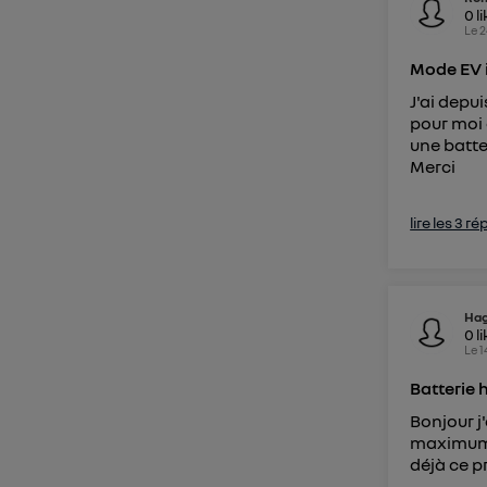
0
l
Le
2
Mode EV i
J'ai depu
pour moi 
une batte
Merci
lire les 3 r
Ha
0
l
Le
1
Batterie 
Bonjour j
maximum e
déjà ce 