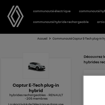
communauté électrique
communauté hy
communauté hybride rechargeable
artic
Accueil
Communauté Captur E-Tech plug-in h
Découvrez le
hybrides re
jan
0
l
Le
1
Captur E-Tech plug-in
hybrid
Durée d a
hybrides rechargeables
RENAULT
-
205
membres
Bonjour, 
démarrer 
La réactivité de l'électrique dans une