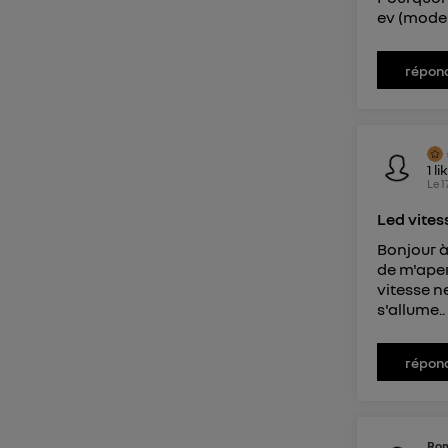
ev (mode 
répon
1
li
Le
1
Led vitess
Bonjour à
de m'aper
vitesse ne
s'allume..
répon
Ro