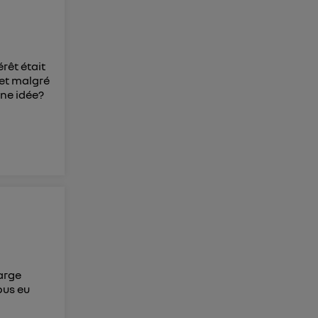
rêt était
 et malgré
une idée?
harge
ous eu