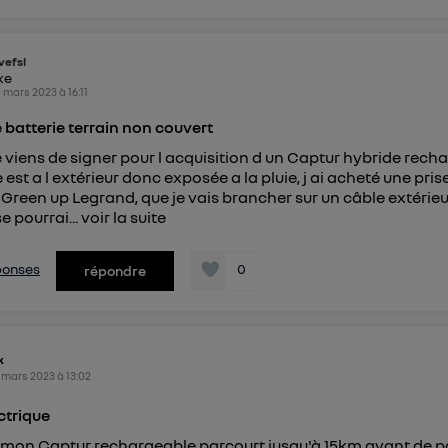
vefsl
ike
1 mars 2023
à
16:11
batterie terrain non couvert
 viens de signer pour l acquisition d un Captur hybride rech
 est a l extérieur donc exposée a la pluie, j ai acheté une pris
Green up Legrand, que je vais brancher sur un câble extérieur
e pourrai...
voir la suite
éponses
0
répondre
k
 mars 2023
à
13:02
ctrique
 mon Captur rechargeable parcourt jusqu'à 15km avant de p