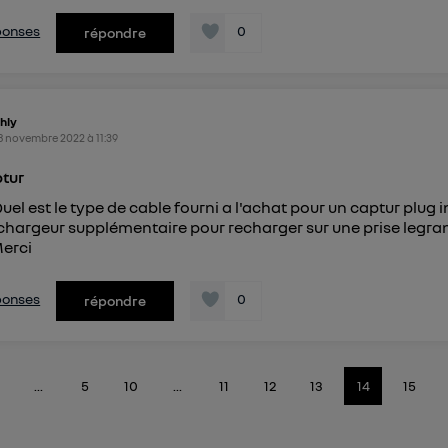
éponses
0
répondre
hly
8 novembre 2022
à
11:39
ptur
uel est le type de cable fourni a l'achat pour un captur plug 
n chargeur supplémentaire pour recharger sur une prise legr
Merci
éponses
0
répondre
...
5
10
...
11
12
13
14
15