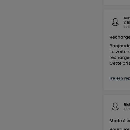
her
0
l
Le
1
Recharge 
BonjourJe
La voiture
recharge 
Cette pris
lire les 2 r
Ric
Le
3
Mode éle
Pourquoi