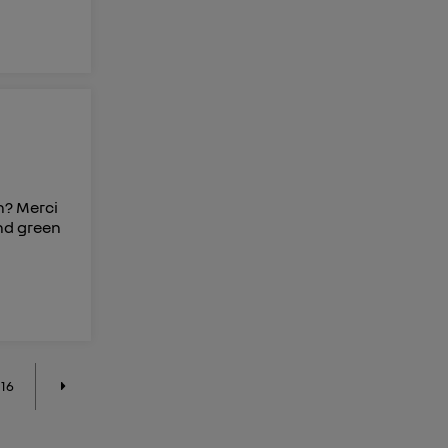
in? Merci
and green
16