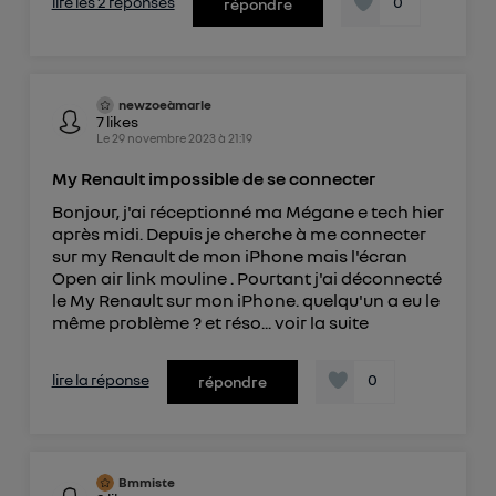
lire les 2 réponses
0
répondre
newzoeàmarle
7
likes
Le
29 novembre 2023
à
21:19
My Renault impossible de se connecter
Bonjour, j'ai réceptionné ma Mégane e tech hier
après midi. Depuis je cherche à me connecter
sur my Renault de mon iPhone mais l'écran
Open air link mouline . Pourtant j'ai déconnecté
le My Renault sur mon iPhone. quelqu'un a eu le
même problème ? et réso...
voir la suite
lire la réponse
0
répondre
Bmmiste