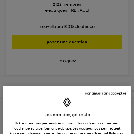
2122
membres
électriques
RENAULT
nouvelle ère 100% électrique
posez une question
rejoignez
lire les questions
lire les articles
consultez la brochure
consul
continuer sans accepter
Découvrez les 1940 questions sur Megane
Les cookies, ça roule
E-Tech électrique - électriques - RENAULT
Notre site et
ses partenaires
utilisent des cookies pour mesurer
l'audience et la performance du site. Les cookies nous permettent
également de vous montrer des contenus personnalisés, publicitaires