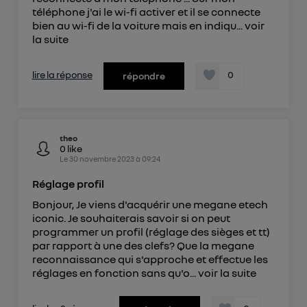
téléphone j'ai le wi-fi activer et il se connecte
bien au wi-fi de la voiture mais en indiqu...
voir
la suite
lire la réponse
0
répondre
theo
0
like
Le
30 novembre 2023
à
09:24
Réglage profil
Bonjour, Je viens d'acquérir une megane etech
iconic. Je souhaiterais savoir si on peut
programmer un profil (réglage des sièges et tt)
par rapport à une des clefs? Que la megane
reconnaissance qui s'approche et effectue les
réglages en fonction sans qu'o...
voir la suite