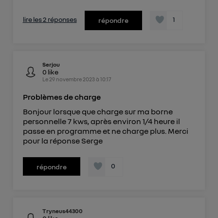
lire les 2 réponses
1
répondre
Serjou
0
like
Le
29 novembre 2023
à
10:17
Problèmes de charge
Bonjour lorsque que charge sur ma borne
personnelle 7 kws, après environ 1/4 heure il
passe en programme et ne charge plus. Merci
pour la réponse Serge
0
répondre
Tryneus44300