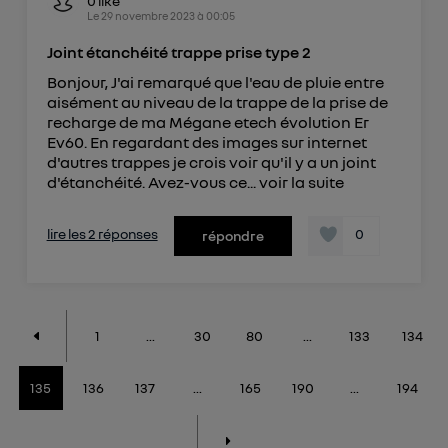
0
like
Le
29 novembre 2023
à
00:05
Joint étanchéité trappe prise type 2
Bonjour, J'ai remarqué que l'eau de pluie entre
aisément au niveau de la trappe de la prise de
recharge de ma Mégane etech évolution Er
Ev60. En regardant des images sur internet
d'autres trappes je crois voir qu'il y a un joint
d'étanchéité. Avez-vous ce...
voir la suite
lire les 2 réponses
0
répondre
1
...
30
80
...
133
134
135
136
137
...
165
190
...
194