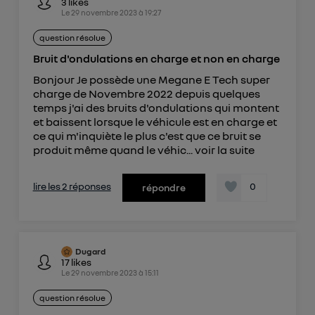
3
likes
Le
29 novembre 2023
à
19:27
question résolue
Bruit d'ondulations en charge et non en charge
Bonjour Je possède une Megane E Tech super
charge de Novembre 2022 depuis quelques
temps j'ai des bruits d'ondulations qui montent
et baissent lorsque le véhicule est en charge et
ce qui m'inquiète le plus c'est que ce bruit se
produit même quand le véhic...
voir la suite
lire les 2 réponses
0
répondre
Dugard
17
likes
Le
29 novembre 2023
à
15:11
question résolue