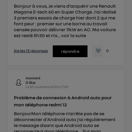
Elle utilise un identifiant créé par votre opérateur
Bonjour à vous, Je viens d'acquérir une Renault
télécom basé sur votre adresse IP et une référence
Megane E-tech 60 en Super Charge. J'ai réalisé
de votre contrat internet (ex : votre numéro de
3 premiers essais de charge hier dont 2 qui me
téléphone).
font peur : premier sur une borne au travail
L'identifiant est associé à votre connexion
censée pouvoir délivrer 11kW en AC. Ma voiture
est resté 5h30 et n'a...
voir la suite
internet. Ainsi, toutes les personnes utilisant la
même connexion et ayant consenties se verront
attribuer le même identifiant. En général :
lire les 15 réponses
0
répondre
Pour une
connexion foyer
(ex : Wi-Fi), la personnalisation sera basée
sur la navigation des membres du foyer ayant consentis.
Pour une
connexion mobile
, la personnalisation sera basée
uniquement sur la navigation de l'utilisateur du mobile.
Vous pouvez à tout moment retirer ce
moutard
0
like
consentement sur
le portail d’Utiq
("
Le
30 novembre 2023
à
17:00
") ou via la page « gérer Utiq » en bas de ce site.
Problème de connexion à Android auto pour
Pour plus d'informations, veuillez consulter
la
mon téléphone redmi 12
Politique d'information sur les données
BonjourMon téléphone n'arrête pas de se
personnelles d'Utiq
.
déconnecter d'Android auto j'ai régulièrement
le message disant que Android auto se
reconnecte à mon téléphone ... Sur mon