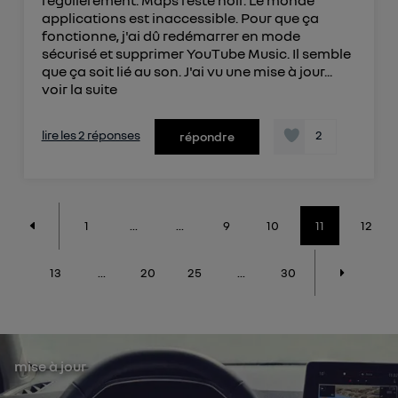
régulièrement. Maps reste noir. Le monde
applications est inaccessible. Pour que ça
fonctionne, j'ai dû redémarrer en mode
sécurisé et supprimer YouTube Music. Il semble
que ça soit lié au son. J'ai vu une mise à jour...
voir la suite
lire les 2 réponses
2
répondre
1
...
...
9
10
11
12
13
...
20
25
...
30
mise à jour