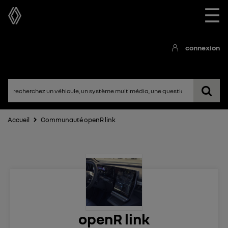
☰
connexion
Accueil
Communauté openR link
openR link