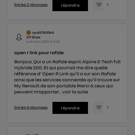
lire les 2 réponses
1
répondre
ayal21163364
39
likes
Le
4 mars 2025
à
15:43
open r link pour rafale
Bonjour, Qui a un Rafale esprit Alpine E-Tech full
Hybride 200. Et qui pourrait me dire quelle
référence d' Open R Link qu'il a sur son Rafale
ainsi que les services connectés qu'il trouve sur
My Renault de son portable Merci à ceux qui
peuvent m'apporter...
voir la suite
lire les 4 réponses
1
répondre