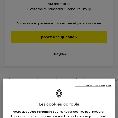
413
membres
Système Multimédia
Renault Group
Vivez une expérience connectée et personnalisée
posez une question
rejoignez
lire les questions
lire les articles
consultez la brochure
consul
continuer sans accepter
Découvrez les 294 questions sur openR link
- Système Multimédia - Renault Group
Les cookies, ça roule
Notre site et
ses partenaires
utilisent des cookies pour mesurer
l'audience et la performance du site. Les cookies nous permettent