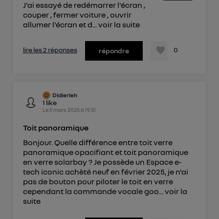
J'ai essayé de redémarrer l'écran ,
Elle utilise un identifiant créé par votre opérateur
couper , fermer voiture , ouvrir
télécom basé sur votre adresse IP et une référence
allumer l'écran et d...
voir la suite
de votre contrat internet (ex : votre numéro de
téléphone).
lire les 2 réponses
0
répondre
L'identifiant est associé à votre connexion
internet. Ainsi, toutes les personnes utilisant la
même connexion et ayant consenties se verront
attribuer le même identifiant. En général :
Didierleh
Pour une
connexion foyer
(ex : Wi-Fi), la personnalisation sera basée
1
like
sur la navigation des membres du foyer ayant consentis.
Le
5 mars 2025
à
19:31
Pour une
connexion mobile
, la personnalisation sera basée
uniquement sur la navigation de l'utilisateur du mobile.
Toit panoramique
Vous pouvez à tout moment retirer ce
Bonjour. Quelle différence entre toit verre
consentement sur
le portail d’Utiq
("
panoramique opacifiant et toit panoramique
") ou via la page « gérer Utiq » en bas de ce site.
en verre solarbay ? Je possède un Espace e-
Pour plus d'informations, veuillez consulter
la
tech iconic achèté neuf en février 2025, je n'ai
pas de bouton pour piloter le toit en verre
Politique d'information sur les données
cependant la commande vocale goo...
voir la
personnelles d'Utiq
.
suite