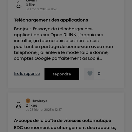
KevinT
0
like
Le
1 mars 2025
à
11:26
Téléchargement des applications
Bonjour J'essaye de télécharger des
applications sur Open RLINK, j'appuie sur
installer, ça tourne puis plus rien Je suis
pourtant en partage de connexion avec mon
téléphone, j'ai enlevé le mode faible donné,
comptes Google parfaitement associé...
lire la réponse
0
répondre
Hawkeye
2
likes
Le
26 février 2025
à
12:37
A-coups de la boîte de vitesses automatique
EDC au moment du changement des rapports,