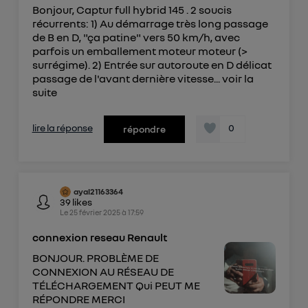
Bonjour, Captur full hybrid 145 . 2 soucis
récurrents: 1) Au démarrage très long passage
de B en D, "ça patine" vers 50 km/h, avec
parfois un emballement moteur moteur (>
surrégime). 2) Entrée sur autoroute en D délicat
passage de l'avant dernière vitesse...
voir la
suite
lire la réponse
0
répondre
ayal21163364
39
likes
Le
25 février 2025
à
17:59
connexion reseau Renault
BONJOUR. PROBLÈME DE
CONNEXION AU RÉSEAU DE
TÉLÉCHARGEMENT Qui PEUT ME
RÉPONDRE MERCI