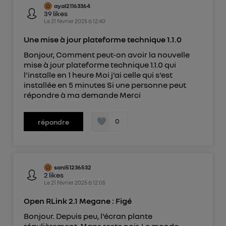
ayal21163364
39
likes
Le
21 février 2025
à
12:40
Une mise à jour plateforme technique 1.1.0
Bonjour, Comment peut-on avoir la nouvelle
mise à jour plateforme technique 1.1.0 qui
l'installe en 1 heure Moi j'ai celle qui s'est
installée en 5 minutes Si une personne peut
répondre à ma demande Merci
0
répondre
sani51236532
2
likes
Le
21 février 2025
à
12:05
Open RLink 2.1 Megane : Figé
Bonjour. Depuis peu, l'écran plante