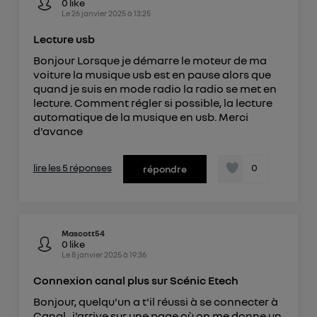
0
like
Le
26 janvier 2025
à
13:25
Lecture usb
Bonjour Lorsque je démarre le moteur de ma
voiture la musique usb est en pause alors que
quand je suis en mode radio la radio se met en
lecture. Comment régler si possible, la lecture
automatique de la musique en usb. Merci
d'avance
lire les 5 réponses
0
répondre
Mascott54
0
like
Le
8 janvier 2025
à
19:36
Connexion canal plus sur Scénic Etech
Bonjour, quelqu'un a t'il réussi à se connecter à
Canal , j'arrive sur une page où on me donne un