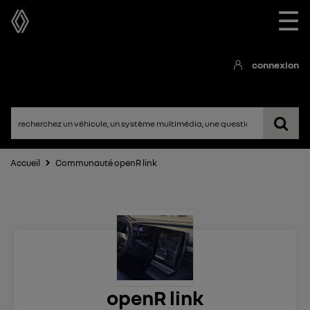
☰
connexion
Accueil
Communauté openR link
openR link