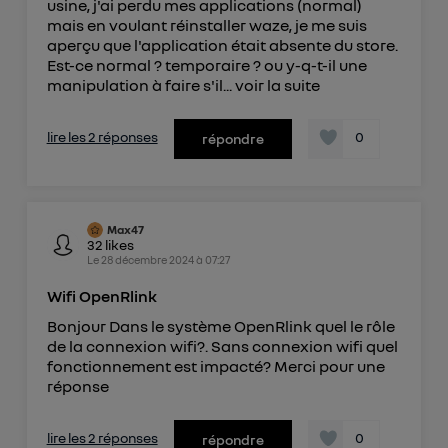
usine, j'ai perdu mes applications (normal)
mais en voulant réinstaller waze, je me suis
aperçu que l'application était absente du store.
Est-ce normal ? temporaire ? ou y-q-t-il une
manipulation à faire s'il...
voir la suite
lire les 2 réponses
0
répondre
Max47
32
likes
Le
28 décembre 2024
à
07:27
Wifi OpenRlink
Bonjour Dans le système OpenRlink quel le rôle
de la connexion wifi?. Sans connexion wifi quel
fonctionnement est impacté? Merci pour une
réponse
lire les 2 réponses
0
répondre