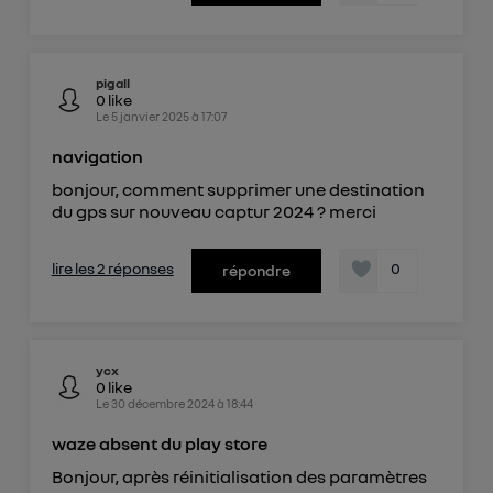
pigall
0
like
Le
5 janvier 2025
à
17:07
navigation
bonjour, comment supprimer une destination
du gps sur nouveau captur 2024 ? merci
lire les 2 réponses
0
répondre
ycx
0
like
Le
30 décembre 2024
à
18:44
waze absent du play store
Bonjour, après réinitialisation des paramètres