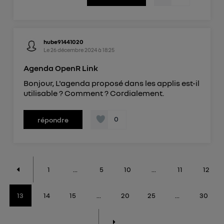
hube91441020
Le
26 décembre 2024
à
18:25
Agenda OpenR Link
Bonjour, L'agenda proposé dans les applis est-il
utilisable ? Comment ? Cordialement.
0
répondre
1
...
5
10
...
11
12
13
14
15
...
20
25
...
30