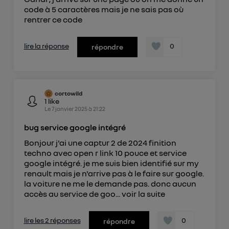
code à 5 caractères mais je ne sais pas où
rentrer ce code
lire la réponse
0
répondre
cortowild
1
like
Le
7 janvier 2025
à
21:22
bug service google intégré
Bonjour j'ai une captur 2 de 2024 finition
techno avec open r link 10 pouce et service
google intégré. je me suis bien identifié sur my
renault mais je n'arrive pas à le faire sur google.
la voiture ne me le demande pas. donc aucun
accès au service de goo...
voir la suite
lire les 2 réponses
0
répondre