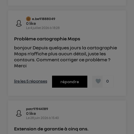
e.be91888049
0
like
Le
4 juillet 2026
à
18:28
Problème cartographie Maps
bonjour Depuis quelques jours la cartographie
Maps n'affiche plus aucun détail, juste les
contours. Comment corriger ce problème ?
Merci
lire les 5 réponses
0
répondre
patr91944189
0
like
Le
28 juin 2026
à
15:40
Extension de garantie à cinq ans.