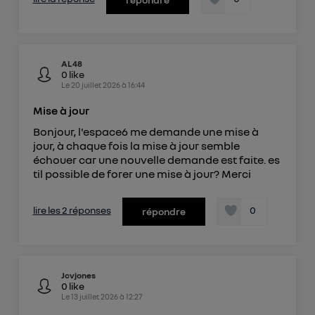
AL48
0
like
Le
20 juillet 2026
à
16:44
Mise à jour
Bonjour, l'espace6 me demande une mise à
jour, à chaque fois la mise à jour semble
échouer car une nouvelle demande est faite. es
til possible de forer une mise à jour? Merci
lire les 2 réponses
0
répondre
Jcvjones
0
like
Le
13 juillet 2026
à
12:27