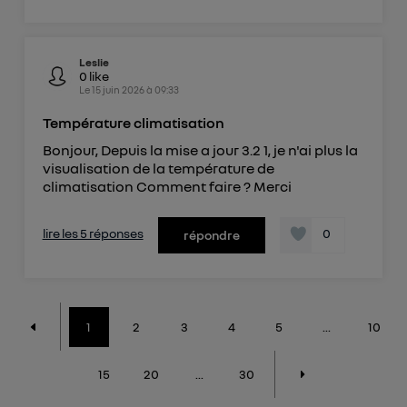
Leslie
0
like
Le
15 juin 2026
à
09:33
Température climatisation
Bonjour, Depuis la mise a jour 3.2 1, je n'ai plus la
visualisation de la température de
climatisation Comment faire ? Merci
lire les 5 réponses
0
répondre
1
2
3
4
5
...
10
15
20
...
30