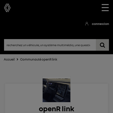
☰
connexion
Accueil
Communauté openR link
openR link