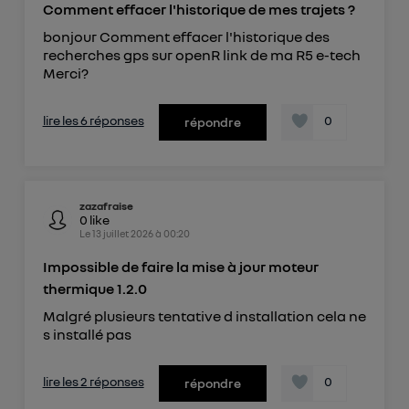
Comment effacer l'historique de mes trajets ?
bonjour Comment effacer l'historique des
recherches gps sur openR link de ma R5 e-tech
Merci?
lire les 6 réponses
0
répondre
zazafraise
0
like
Le
13 juillet 2026
à
00:20
Impossible de faire la mise à jour moteur
thermique 1.2.0
Malgré plusieurs tentative d installation cela ne
s installé pas
lire les 2 réponses
0
répondre