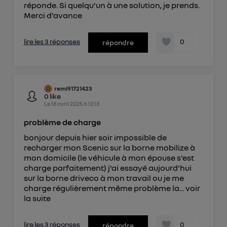
réponde. Si quelqu'un à une solution, je prends.
téléphone).
Merci d'avance
L'identifiant est associé à votre connexion
internet. Ainsi, toutes les personnes utilisant la
lire les 3 réponses
0
répondre
même connexion et ayant consenties se verront
attribuer le même identifiant. En général :
Pour une
connexion foyer
(ex : Wi-Fi), la personnalisation sera basée
sur la navigation des membres du foyer ayant consentis.
Pour une
connexion mobile
, la personnalisation sera basée
remi91721423
uniquement sur la navigation de l'utilisateur du mobile.
0
like
Le
18 avril 2025
à
12:13
Vous pouvez à tout moment retirer ce
consentement sur
le portail d’Utiq
("
problème de charge
") ou via la page « gérer Utiq » en bas de ce site.
bonjour depuis hier soir impossible de
Pour plus d'informations, veuillez consulter
la
recharger mon Scenic sur la borne mobilize à
Politique d'information sur les données
mon domicile (le véhicule à mon épouse s'est
charge parfaitement) j'ai essayé aujourd'hui
personnelles d'Utiq
.
sur la borne driveco à mon travail ou je me
charge régulièrement même problème la...
voir
la suite
lire les 3 réponses
0
répondre