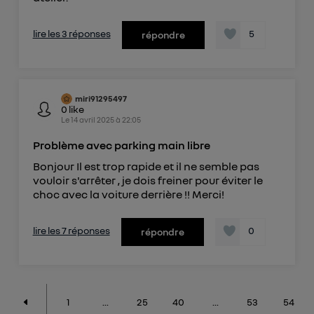
lire les 3 réponses
5
répondre
miri91295497
0
like
Le
14 avril 2025
à
22:05
Problème avec parking main libre
Bonjour Il est trop rapide et il ne semble pas
vouloir s'arrêter , je dois freiner pour éviter le
choc avec la voiture derrière !! Merci!
lire les 7 réponses
0
répondre
1
...
25
40
...
53
54