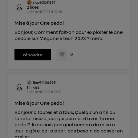
rlau63241234
2
likes
Le
15 avril 2025
à
02:28
Mise à jour One pedal
Bonjour, Comment fait-on pour exploiter le one
pédale sur Mégane e tech 2023 ? merci
0
répondre
lion91406295
11
likes
Le
15 avril 2025
à
01:39
Mise à jour One pedal
Bonjour à toutes et à tous, Quelqu'un a t il pu
faire la mise à jour qui permet d'avoir le one
pedal? Je ne sais pas quel numéro de mise à
jour le gère. car a priori pas besoin de passer en
atelier.