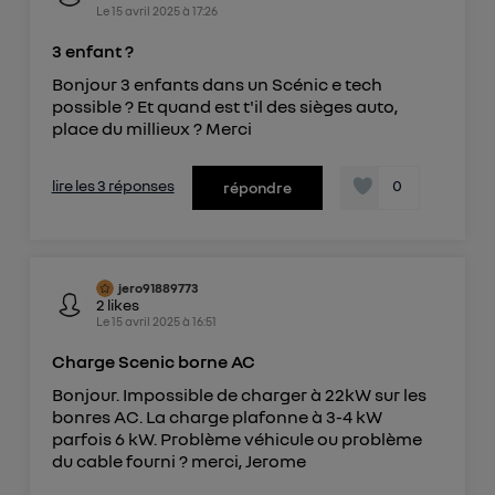
Le
15 avril 2025
à
17:26
3 enfant ?
Bonjour 3 enfants dans un Scénic e tech
possible ? Et quand est t'il des sièges auto,
place du millieux ? Merci
lire les 3 réponses
0
répondre
jero91889773
2
likes
Le
15 avril 2025
à
16:51
Charge Scenic borne AC
Bonjour. Impossible de charger à 22kW sur les
bonres AC. La charge plafonne à 3-4 kW
parfois 6 kW. Problème véhicule ou problème
du cable fourni ? merci, Jerome