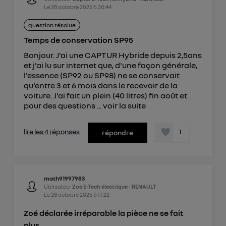
Le
28 octobre 2025
à
20:44
question résolue
Temps de conservation SP95
Bonjour. J'ai une CAPTUR Hybride depuis 2,5ans
et j'ai lu sur internet que, d'une façon générale,
l'essence (SP92 ou SP98) ne se conservait
qu'entre 3 et 6 mois dans le recevoir de la
voiture. J'ai fait un plein (40 litres) fin août et
pour des questions ...
voir la suite
lire les 4 réponses
1
répondre
math91997983
Utilisateur
Zoe E-Tech électrique - RENAULT
Le
28 octobre 2025
à
17:22
Zoé déclarée irréparable la pièce ne se fait
plus…