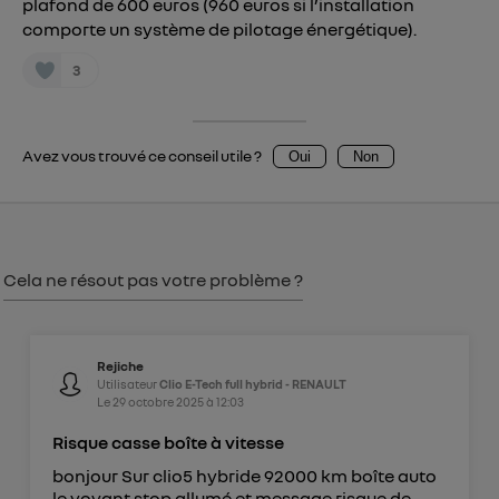
plafond de 600 euros (960 euros si l’installation
Vous pouvez à tout moment retirer ce
comporte un système de pilotage énergétique).
consentement sur
le portail d’Utiq
("
3
") ou via la page « gérer Utiq » en bas de ce site.
Pour plus d'informations, veuillez consulter
la
Politique d'information sur les données
Avez vous trouvé ce conseil utile ?
Oui
Non
personnelles d'Utiq
.
Cela ne résout pas votre problème ?
Rejiche
Utilisateur
Clio E-Tech full hybrid - RENAULT
Le
29 octobre 2025
à
12:03
Risque casse boîte à vitesse
bonjour Sur clio5 hybride 92000 km boîte auto
le voyant stop allumé et message risque de