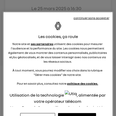
Le
25 mars 2025
à
16:30
Véhicules
RENAULT
continuer sans accepter
posez une question
Les cookies, ça roule
Notre site et
ses partenaires
utilisent des cookies pour mesurer
consultez les
voir tous les
l'audience et la performance du site. Les cookies nous permettent
conseils Renault
conseils
conseils
également de vous montrer des contenus personnalisés, publicitaires
similaires
et/ou géolocalisés, et de vous laisser interagir avec nos contenus via
les réseaux sociaux.
À tout moment, vous pourrez modifier vos choix dans la rubrique
Aides aux frais installation d'une
"Gérer mes cookies" de notre site.
borne de recharge
Pour en savoir plus, consultez notre
politique des cookies.
Elena42
Utilisation de la technologie
, alimentée par
Le
25 janvier 2022
à
17:24
votre opérateur télécom
Existe t-il des aides pour faire installer une borne de
Nous, Renault Group, utilisons la technologie Utiq
recharge à domicile ?
pour nos activités digitales (telles que décrites