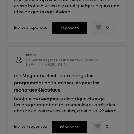
casse boîte à vitesse y a-t-il quelqu'un qui a une
idée de quoi s'agit-il Merci
lire les 2 réponses
0
répondre
moun
Utilisateur
Megane E-Tech électrique - RENAULT
Le
29 octobre 2025
à
04:19
ma Mégane v électrique change les
programmation toutes seules pour les
recharges électrique
bonjour ma Mégane v électrique change
les programmation toutes seules et arrête les
charges aussi toutes seules, c est quoi ?? Merci
lire les 7 réponses
0
répondre