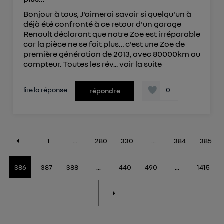
Bonjour à tous, J'aimerai savoir si quelqu'un à
déjà été confronté à ce retour d'un garage
Renault déclarant que notre Zoe est irréparable
car la pièce ne se fait plus… c'est une Zoe de
première génération de 2013, avec 80000km au
compteur. Toutes les rév...
voir la suite
lire la réponse
0
répondre
1
...
280
330
...
384
385
386
387
388
...
440
490
...
1415