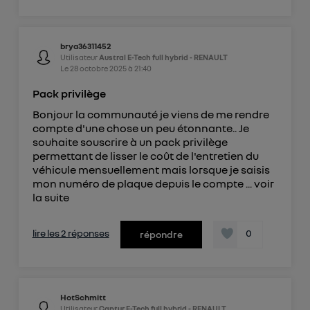
brya36311452
Utilisateur
Austral E-Tech full hybrid - RENAULT
Le
28 octobre 2025
à
21:40
Pack privilège
Bonjour la communauté je viens de me rendre
compte d'une chose un peu étonnante.. Je
souhaite souscrire à un pack privilège
permettant de lisser le coût de l'entretien du
véhicule mensuellement mais lorsque je saisis
mon numéro de plaque depuis le compte ...
voir
la suite
lire les 2 réponses
0
répondre
HotSchmitt
Utilisateur
Captur E-Tech full hybrid - RENAULT