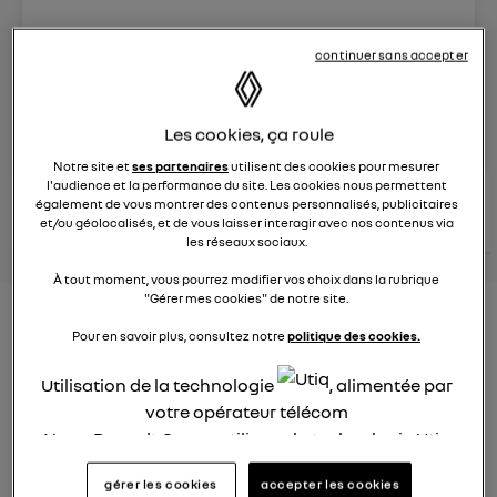
Le
25 mars 2025
à
16:30
continuer sans accepter
Véhicules
RENAULT
posez une question
Les cookies, ça roule
Notre site et
ses partenaires
utilisent des cookies pour mesurer
l'audience et la performance du site. Les cookies nous permettent
consultez les
voir tous les
également de vous montrer des contenus personnalisés, publicitaires
conseils Renault
conseils
conseils
et/ou géolocalisés, et de vous laisser interagir avec nos contenus via
similaires
les réseaux sociaux.
À tout moment, vous pourrez modifier vos choix dans la rubrique
"Gérer mes cookies" de notre site.
Aides aux frais installation d'une
Pour en savoir plus, consultez notre
politique des cookies.
borne de recharge
Utilisation de la technologie
, alimentée par
Elena42
votre opérateur télécom
Le
25 janvier 2022
à
17:24
Nous, Renault Group, utilisons la technologie Utiq
Existe t-il des aides pour faire installer une borne de
pour nos activités digitales (telles que décrites
recharge à domicile ?
gérer les cookies
accepter les cookies
dans cette notice de consentement) et liées à