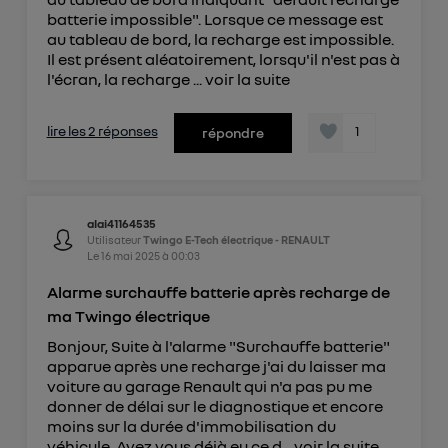
batterie impossible". Lorsque ce message est
au tableau de bord, la recharge est impossible.
Il est présent aléatoirement, lorsqu'il n'est pas à
l'écran, la recharge ...
voir la suite
lire les 2 réponses
1
répondre
alai41164535
Utilisateur
Twingo E-Tech électrique - RENAULT
Le
16 mai 2025
à
00:03
Alarme surchauffe batterie après recharge de
ma Twingo électrique
Bonjour, Suite à l'alarme "Surchauffe batterie"
apparue après une recharge j'ai du laisser ma
voiture au garage Renault qui n'a pas pu me
donner de délai sur le diagnostique et encore
moins sur la durée d'immobilisation du
véhicule. Avez vous déjà eu ce d...
voir la suite