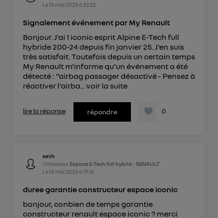
Le
15 mai 2025
à
22:22
Signalement événement par My Renault
Bonjour. J'ai 1 iconic esprit Alpine E-Tech full
hybride 200-24 depuis fin janvier 25. J'en suis
très satisfait. Toutefois depuis un certain temps
My Renault m'informe qu'un événement a été
détecté : "airbag passager désactivé - Pensez à
réactiver l'airba...
voir la suite
lire la réponse
0
répondre
seth
Utilisateur
Espace E-Tech full hybrid - RENAULT
Le
15 mai 2025
à
19:16
duree garantie constructeur espace iconic
bonjour, conbien de temps garantie
constructeur renault espace iconic ? merci