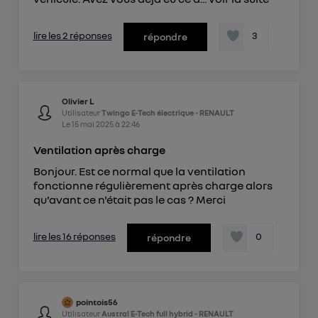
lire les 2 réponses
3
répondre
Olivier L
Utilisateur
Twingo E-Tech électrique - RENAULT
Le
15 mai 2025
à
22:46
Ventilation après charge
Bonjour. Est ce normal que la ventilation
fonctionne régulièrement après charge alors
qu'avant ce n'était pas le cas ? Merci
lire les 16 réponses
0
répondre
pointois56
Utilisateur
Austral E-Tech full hybrid - RENAULT