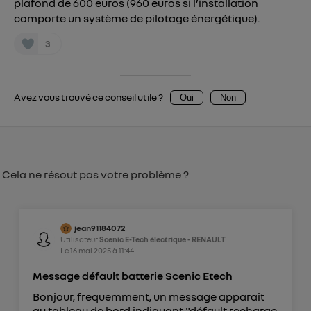
plafond de 600 euros (960 euros si l’installation
comporte un système de pilotage énergétique).
consentement sur
le portail d’Utiq
("
") ou via la page « gérer Utiq » en bas de ce site.
3
Pour plus d'informations, veuillez consulter
la
Politique d'information sur les données
personnelles d'Utiq
.
Avez vous trouvé ce conseil utile ?
Oui
Non
Cela ne résout pas votre problème ?
jean91184072
Utilisateur
Scenic E-Tech électrique - RENAULT
Le
16 mai 2025
à
11:44
Message défault batterie Scenic Etech
Bonjour, frequemment, un message apparait
au tableau de bord indiquant "défault recharge