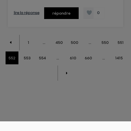
lire la réponse
0
répondre
1
...
450
500
...
550
551
552
553
554
...
610
660
...
1415