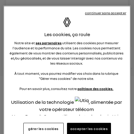
Le
26 janvier 2022
à
12:51
continuer sans accepter
Véhicules
RENAULT
posez une question
Les cookies, ça roule
Notre site et
ses partenaires
utilisent des cookies pour mesurer
l'audience et la performance du site. Les cookies nous permettent
consultez les
également de vous montrer des contenus personnalisés, publicitaires
voir tous les
conseils Renault
conseils
et/ou géolocalisés, et de vous laisser interagir avec nos contenus via
conseils
similaires
les réseaux sociaux.
À tout moment, vous pourrez modifier vos choix dans la rubrique
"Gérer mes cookies" de notre site.
Consommation carburant
Pour en savoir plus, consultez notre
politique des cookies.
voiture hybride
Utilisation de la technologie
, alimentée par
Ghislaine53
votre opérateur télécom
Le
26 janvier 2022
à
12:50
Nous, Renault Group, utilisons la technologie Utiq
Bonjour
pour nos activités digitales (telles que décrites
gérer les cookies
accepter les cookies
dans cette notice de consentement) et liées à