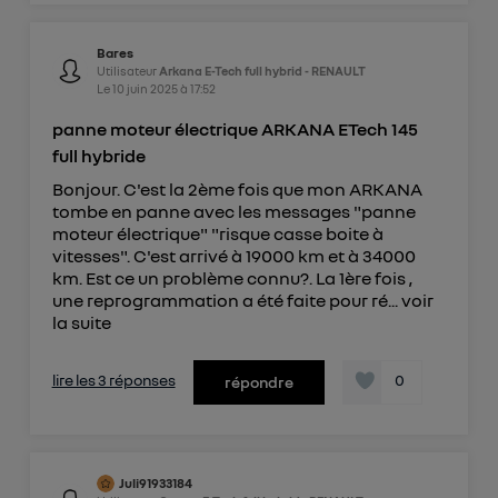
Bares
Utilisateur
Arkana E-Tech full hybrid - RENAULT
Le
10 juin 2025
à
17:52
panne moteur électrique ARKANA ETech 145
full hybride
Bonjour. C'est la 2ème fois que mon ARKANA
tombe en panne avec les messages "panne
moteur électrique" "risque casse boite à
vitesses". C'est arrivé à 19000 km et à 34000
km. Est ce un problème connu?. La 1ère fois ,
une reprogrammation a été faite pour ré...
voir
la suite
lire les 3 réponses
0
répondre
Juli91933184