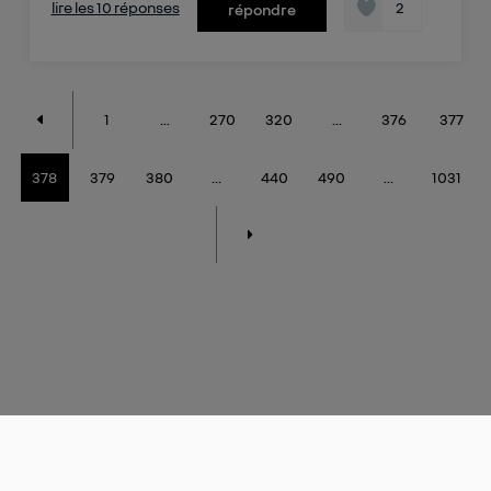
lire les 10 réponses
2
répondre
1
...
270
320
...
376
377
378
379
380
...
440
490
...
1031