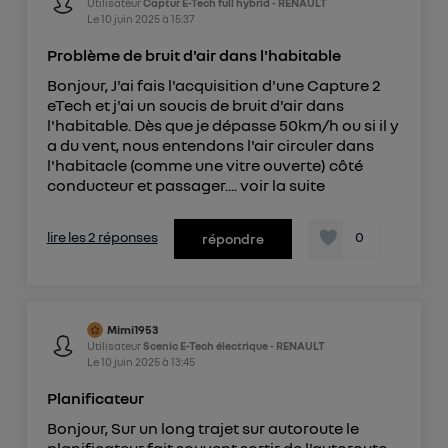
Utilisateur
Captur E-Tech full hybrid - RENAULT
Le
10 juin 2025
à
15:37
Problème de bruit d'air dans l'habitable
Bonjour, J'ai fais l'acquisition d'une Capture 2
eTech et j'ai un soucis de bruit d'air dans
l'habitable. Dès que je dépasse 50km/h ou si il y
a du vent, nous entendons l'air circuler dans
l'habitacle (comme une vitre ouverte) côté
conducteur et passager....
voir la suite
lire les 2 réponses
0
répondre
Mimi1953
Utilisateur
Scenic E-Tech électrique - RENAULT
Le
10 juin 2025
à
13:45
Planificateur
Bonjour, Sur un long trajet sur autoroute le
planificateur fait souvent sortir de l'autoroute