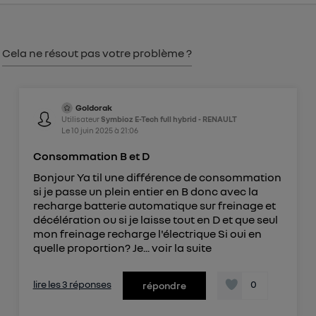
consentement sur
le portail d’Utiq
("
") ou via la page « gérer Utiq » en bas de ce site.
Pour plus d'informations, veuillez consulter
la
Cela ne résout pas votre problème ?
Politique d'information sur les données
personnelles d'Utiq
.
Goldorak
Utilisateur
Symbioz E-Tech full hybrid - RENAULT
Le
10 juin 2025
à
21:06
Consommation B et D
Bonjour Ya til une différence de consommation
si je passe un plein entier en B donc avec la
recharge batterie automatique sur freinage et
décélération ou si je laisse tout en D et que seul
mon freinage recharge l'électrique Si oui en
quelle proportion? Je...
voir la suite
lire les 3 réponses
0
répondre