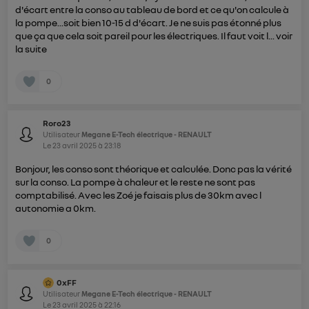
d'écart entre la conso au tableau de bord et ce qu'on calcule à
la pompe...soit bien 10-15 d d'écart. Je ne suis pas étonné plus
que ça que cela soit pareil pour les électriques. Il faut voit l...
voir
la suite
0
Roro23
Utilisateur
Megane E-Tech électrique - RENAULT
Le
23 avril 2025
à
23:18
Bonjour, les conso sont théorique et calculée. Donc pas la vérité
sur la conso. La pompe à chaleur et le reste ne sont pas
comptabilisé. Avec les Zoé je faisais plus de 30km avec l
autonomie a 0km.
0
0xFF
Utilisateur
Megane E-Tech électrique - RENAULT
Le
23 avril 2025
à
22:16