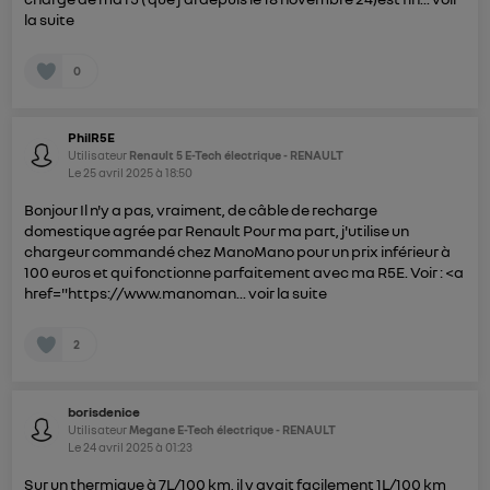
la suite
0
PhilR5E
Utilisateur
Renault 5 E-Tech électrique - RENAULT
Le
25 avril 2025
à
18:50
Bonjour Il n'y a pas, vraiment, de câble de recharge
domestique agrée par Renault Pour ma part, j'utilise un
chargeur commandé chez ManoMano pour un prix inférieur à
100 euros et qui fonctionne parfaitement avec ma R5E. Voir : <a
href="https://www.manoman...
voir la suite
2
borisdenice
Utilisateur
Megane E-Tech électrique - RENAULT
Le
24 avril 2025
à
01:23
Sur un thermique à 7L/100 km, il y avait facilement 1L/100 km