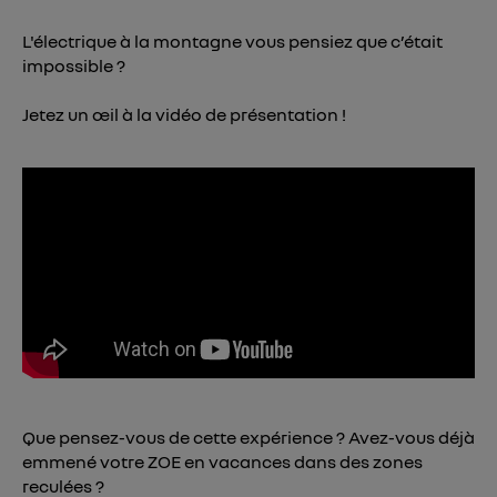
Vous pouvez à tout moment retirer ce
L'électrique à la montagne vous pensiez que c’était
consentement sur
le portail d’Utiq
("
impossible ?
") ou via la page « gérer Utiq » en bas de ce site.
Pour plus d'informations, veuillez consulter
la
Jetez un œil à la vidéo de présentation !
Politique d'information sur les données
personnelles d'Utiq
.
Que pensez-vous de cette expérience ? Avez-vous déjà
emmené votre ZOE en vacances dans des zones
reculées ?