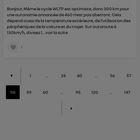
Bonjour, Même le cycle WLTP est optimiste, donc 300 km pour
une autonomie annoncée de 460 n'est pas aberrant. Cela
dépend aussi de la température extérieure, de l'utilisation des
périphériques de la voiture et du trajet. Sur autoroute à
130km/h, divisez l...
voir la suite
1
1
...
25
40
...
56
57
58
59
60
...
95
120
...
147