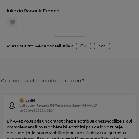
Julie de Renault France.
1
Avez vous trouvé ce conseil utile ?
Oui
Non
Cela ne résout pas votre problème ?
Ledid
Utilisateur
Renault 5 E-Tech électrique - RENAULT
Le
28 avril 2025
à
14:34
Bjr Avez vous pris un contrat chez electrique chez Mobilize si oui
normalement il vous achète l'électricité pris de la voiture je
crois. Moi j'ai la borne Mobilize je suis resté chez EDF quand la
charge de ma r5 ( que j'ai depuis le 18 novembre 24)est fin...
voir