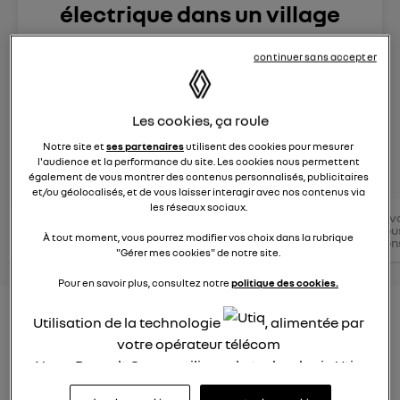
électrique dans un village
reculé de montagne ? ?
continuer sans accepter
Le
21 décembre 2022
à
18:32
Zoe E-Tech électrique
Les cookies, ça roule
Notre site et
ses partenaires
utilisent des cookies pour mesurer
posez une question
l'audience et la performance du site. Les cookies nous permettent
également de vous montrer des contenus personnalisés, publicitaires
et/ou géolocalisés, et de vous laisser interagir avec nos contenus via
les réseaux sociaux.
Conseils
Conseils
v
Zoe E-
Conseils
conseils
électriques
tou
Tech
électriques
Renault
À tout moment, vous pourrez modifier vos choix dans la rubrique
RENAULT
con
électrique
"Gérer mes cookies" de notre site.
Pour en savoir plus, consultez notre
politique des cookies.
Peut-on rouler en ZOE électrique
Utilisation de la technologie
, alimentée par
dans un village reculé de
votre opérateur télécom
Nous, Renault Group, utilisons la technologie Utiq
montagne ?
pour nos activités digitales (telles que décrites