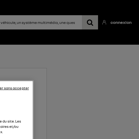
connexion
er sans accepter
 du site. Les
aires et/ou
x.