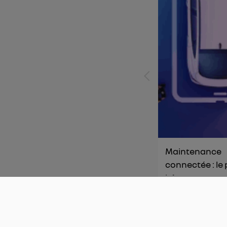
Maintenance
connectée : le
bête que votre
#ScenicE-Tech
attendait
#RafaleE-Tech
#EspaceE-Tech
#AustralE-Tech