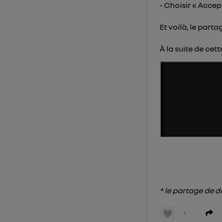
- Choisir « Accept
Et voilà, le part
À la suite de cet
* le partage de 
1