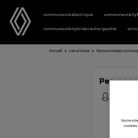
communauté électrique
communauté hy
communauté hybride rechargeable
artic
Accueil
Les articles
Personnalisez votre e
Personna
Edwin
Le
25 juillet 
Notre sit
cookies 