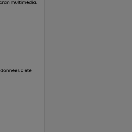
écran multimédia.
 d’Utiq
("
ur plus
s données
s données a été