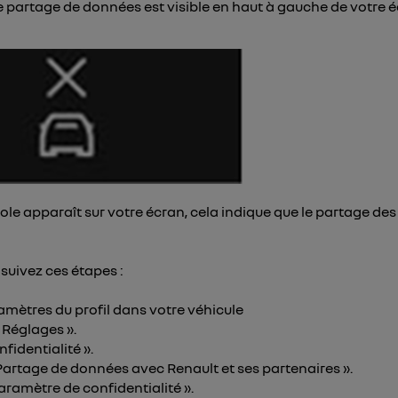
re partage de données est visible en haut à gauche de votre 
pouvez à tout moment retirer ce consentement sur
le portail
") ou via la page « gérer Utiq » en bas de ce site. Po
mations, veuillez consulter
la Politique d'information sur le
personnelles d'Utiq
.
le apparaît sur votre écran, cela indique que le partage de
 suivez ces étapes :
aramètres du profil dans votre véhicule
 Réglages ».
nfidentialité ».
 Partage de données avec Renault et ses partenaires ».
aramètre de confidentialité ».