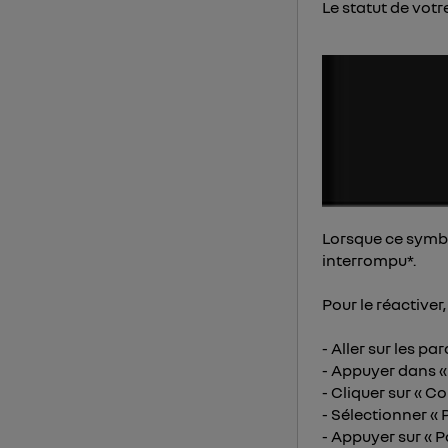
Le statut de vot
Vous 
d'infor
Lorsque ce symbo
interrompu*.
Pour le réactiver,
- Aller sur les p
- Appuyer dans «
- Cliquer sur « Co
- Sélectionner «
- Appuyer sur « P