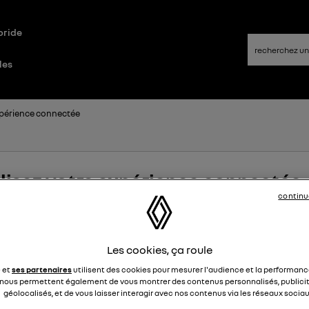
bride
les
xpérience connectée
lisez votre expérience connectée
continu
2025
à
12:28
Les cookies, ça roule
e et
ses partenaires
utilisent des cookies pour mesurer l'audience et la performance
nous permettent également de vous montrer des contenus personnalisés, publicit
géolocalisés, et de vous laisser interagir avec nos contenus via les réseaux sociau