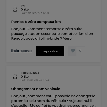
Phj
0
like
Le
22 mars 2025
à
12:50
Remise à zéro compteur km
Bonjour. Comment remettre à zéro suite
passage station essence le compteur km d'un
Renault austral full hybride ? Merci
lire la réponse
0
répondre
kalo91494234
0
like
Le
21 mars 2025
à
07:24
Changement nom vehicule
Bonjour , comment est-il possible de changer le
paramètre du nom du véhicule? Aujourd'hui il
s'appelle ´My car' et je voudrai le personnaliser.