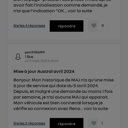
avoir fait l'initialisation comme demandé, je
n'ai que l'indication "OK...
voir la suite
lire les 4 réponses
0
répondre
port91156199
1
like
Le
17 mars 2025
à
20:24
Mise à jour Austral avril 2024
Bonjour. Mon historique de MAJ n'a qu'une mise
à jour de service qui date du 5 avril 2024.
Depuis, et malgré une demande au moins 1 fois
par semaine, je n'ai aucune MAJ qui apparait.
Mon véhicule est bien connecté lorsque je
vérifie sa connexion avec Rena...
voir la suite
lire les 2 réponses
1
répondre