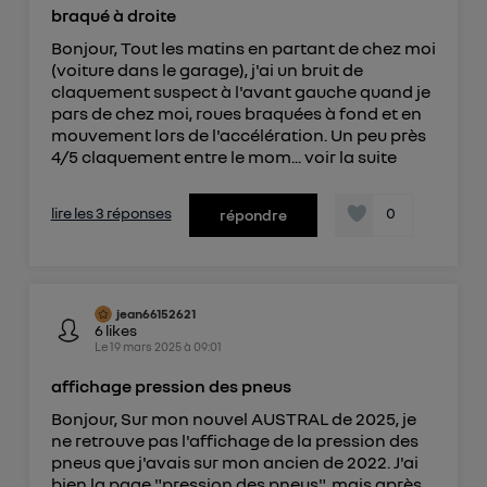
braqué à droite
Bonjour, Tout les matins en partant de chez moi
(voiture dans le garage), j'ai un bruit de
claquement suspect à l'avant gauche quand je
pars de chez moi, roues braquées à fond et en
mouvement lors de l'accélération. Un peu près
4/5 claquement entre le mom...
voir la suite
lire les 3 réponses
0
répondre
jean66152621
6
likes
Le
19 mars 2025
à
09:01
affichage pression des pneus
Bonjour, Sur mon nouvel AUSTRAL de 2025, je
ne retrouve pas l'affichage de la pression des
pneus que j'avais sur mon ancien de 2022. J'ai
bien la page "pression des pneus", mais après