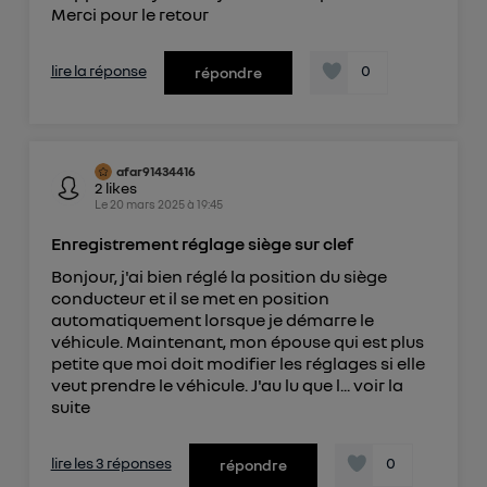
Merci pour le retour
lire la réponse
0
répondre
afar91434416
2
likes
Le
20 mars 2025
à
19:45
Enregistrement réglage siège sur clef
Bonjour, j'ai bien réglé la position du siège
conducteur et il se met en position
automatiquement lorsque je démarre le
véhicule. Maintenant, mon épouse qui est plus
petite que moi doit modifier les réglages si elle
veut prendre le véhicule. J'au lu que l...
voir la
suite
lire les 3 réponses
0
répondre