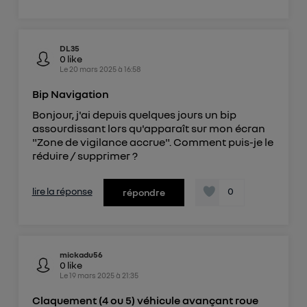
DL35
0
like
Le
20 mars 2025
à
16:58
Bip Navigation
Bonjour, j'ai depuis quelques jours un bip
assourdissant lors qu'apparaît sur mon écran
"Zone de vigilance accrue". Comment puis-je le
réduire / supprimer ?
lire la réponse
0
répondre
mickadu56
0
like
Le
19 mars 2025
à
21:35
Claquement (4 ou 5) véhicule avançant roue