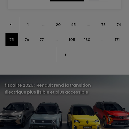
1
...
20
45
...
73
74
75
76
77
...
105
130
...
171
fiscalité 2026 : Renault rend la transition
électrique plus lisible et plus accessible