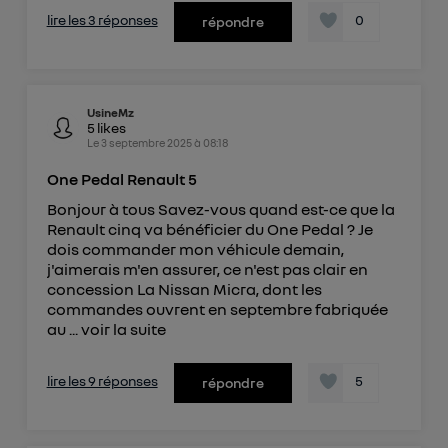
lire les 3 réponses
0
répondre
UsineMz
5
likes
Le
3 septembre 2025
à
08:18
One Pedal Renault 5
Bonjour à tous Savez-vous quand est-ce que la
Renault cinq va bénéficier du One Pedal ? Je
dois commander mon véhicule demain,
j'aimerais m'en assurer, ce n'est pas clair en
concession La Nissan Micra, dont les
commandes ouvrent en septembre fabriquée
au ...
voir la suite
lire les 9 réponses
5
répondre