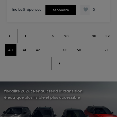
lire les 3 réponses
0
répondre
1
...
5
20
...
38
39
40
41
42
...
55
60
...
71
fiscalité 2026 : Renault rend la transition
électrique plus lisible et plus accessible