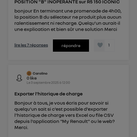
POSITION "B" INOPERANTE sur R5 150 ICONIC
télécom basé sur votre adresse IP et une référence
bonjour En terminant une promenade de 4h00,
de votre contrat internet (ex : votre numéro de
la position B du sélecteur ne produit plus aucun
téléphone).
ralentissement ni recharge. Quelqu'un aurait-il
L'identifiant est associé à votre connexion
une explication et bien sûr une solution Merci
internet. Ainsi, toutes les personnes utilisant la
même connexion et ayant consenties se verront
lire les 7 réponses
1
répondre
attribuer le même identifiant. En général :
Pour une
connexion foyer
(ex : Wi-Fi), la personnalisation sera basée
sur la navigation des membres du foyer ayant consentis.
Pour une
connexion mobile
, la personnalisation sera basée
uniquement sur la navigation de l'utilisateur du mobile.
Carolino
0
like
Vous pouvez à tout moment retirer ce
Le
3 septembre 2025
à
12:00
consentement sur
le portail d’Utiq
("
Exporter l'hitorique de charge
") ou via la page « gérer Utiq » en bas de ce site.
Pour plus d'informations, veuillez consulter
la
Bonjour à tous, je vous écris pour savoir si
quelqu'un sait si c'est possible d'exporter
Politique d'information sur les données
l'historique de charge vers Excel ou file CSV
personnelles d'Utiq
.
depuis l'application "My Renault" ou le web?
Merci.