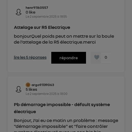
henr91160557
0
like
Le
2 septembre 2025
à
18:55
Attelage sur R5 Electrique
bonjourQuel poids peut on mettre sur la boule
de l'attelage de la R5 électrique.merci
lire les 5 réponses
0
répondre
argo91139063
5
likes
Le
2 septembre 2025
à
18:00
Pb démarrage impossible - défault système
électrique
Bonjour, J'ai eu ce matin un problème : message
"démarrage impossible" et "faire contrôler
système électrique" avec un son bip bip