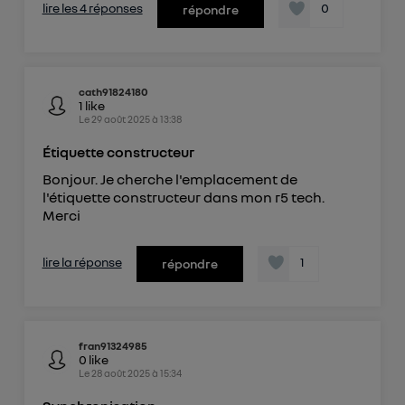
lire les 4 réponses
0
répondre
cath91824180
1
like
Le
29 août 2025
à
13:38
Étiquette constructeur
Bonjour. Je cherche l'emplacement de
l'étiquette constructeur dans mon r5 tech.
Merci
lire la réponse
1
répondre
fran91324985
0
like
Le
28 août 2025
à
15:34