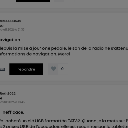
alai44634534
ike
 avril 2026
à
21:33
avigation
depuis la mise à jour one pedale, le son de la radio ne s'atten
informations de navigation. Merci
nse
0
répondre
Roth2022
ke
 avril 2026
à
18:45
inéfficace.
J'ai acheté un clé USB formattée FAT32. Quand je la mets sur 
s 2 prises USB de l'accoudoir, elle est reconnue par la tablett