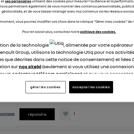
e et
ses partenaires
utilisent des cookies pour mesurer l'audience et la performance
met pas à jour. Pouvez-vous m'aider? Vous remerciant par a
nous permettent également de vous montrer des contenus personnalisés, publicit
e.
géolocalisés, et de vous laisser interagir avec nos contenus via les réseaux sociau
 moment, vous pourrez modifier vos choix dans la rubrique "Gérer mes cookies" de n
éponses
2
répondre
Pour en savoir plus, consultez notre
politique des cookies.
ation de la technologie
, alimentée par votre opérateu
enault Group, utilisons la technologie Utiq pour nos activités
barr91902307
kes
les que décrites dans cette notice de consentement) et liées 
 avril 2026
à
13:14
tion sur
nos site(s)
(seulement si vous utilisez une connexion
 sur Scenic-e tech
par
un opérateur télécom participant
et que vous consentez
on Scenic immatriculé le 21/10/2024 ne possédait pas la fo
site).
l". j'ai fait la demande chez mon garagiste depuis plus de d
logie Utiq a été conçue pour la protection de vos données 
gérer les cookies
accepter les cookies
nse. La mise à jour est-elle importante ? ou risquée ? Est-ce 
en vous offrant choix et contrôle.
de ce véhicule...
voir la suite
ise un identifiant créé par votre opérateur télécom basé sur v
ne référence de votre contrat internet (ex : votre numéro de t
 réponses
1
répondre
fiant est associé à votre connexion internet. Ainsi, toutes le
nt la même connexion et ayant consenties se verront attribu
identifiant. En général :