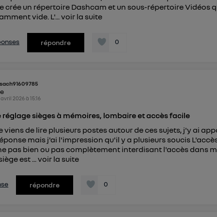
le crée un répertoire Dashcam et un sous-répertoire Vidéos q
mment vide. L'...
voir la suite
éponses
0
répondre
sach91609785
ke
 avril 2026
à
15:16
réglage sièges à mémoires, lombaire et accès facile
 viens de lire plusieurs postes autour de ces sujets, j'y ai ap
éponse mais j'ai l'impression qu'il y a plusieurs soucis L'accès
ne pas bien ou pas complètement interdisant l'accès dans 
iège est ...
voir la suite
nse
0
répondre