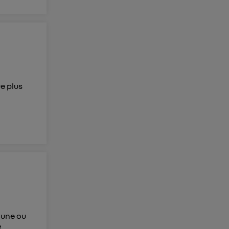
ue plus
l'une ou
e