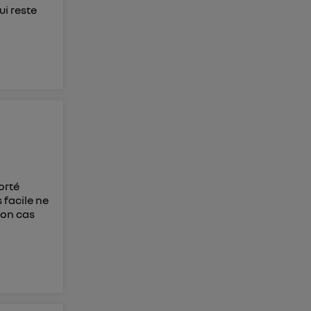
ui reste
porté
 facile ne
mon cas