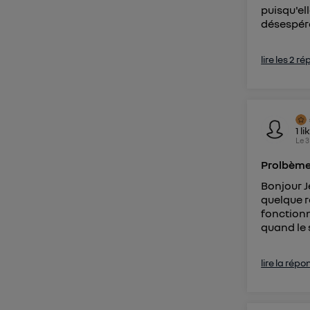
puisqu'el
désespéra
lire les 2 r
1
li
Le
3
Prolbème 
Bonjour Je
quelque r
fonction
quand le s
lire la répo