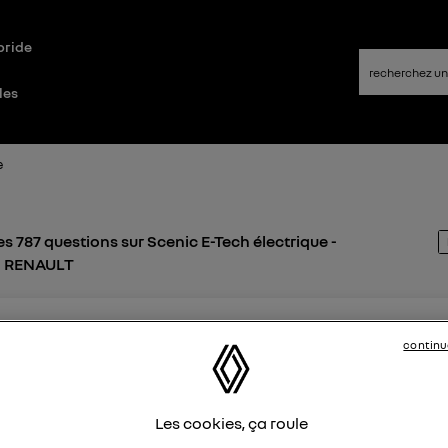
bride
les
e
s 787 questions sur Scenic E-Tech électrique -
 - RENAULT
t
kes
continu
 avril 2026
à
13:52
ELEMETRICS sur RENAULT SCENIC E-TECH option ALPINE
J'ai l'application ALPINE TELEMETRICS installée d'origine sur
Les cookies, ça roule
CENIC E-TECH OPTION ALPINE. Mais l'application refuse de 