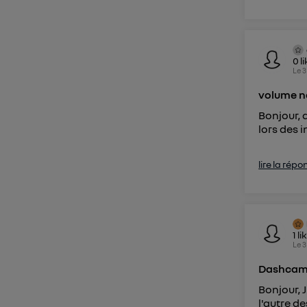
0
l
Le
3
volume n
Bonjour, 
lors des 
lire la répo
1
li
Le
3
Dashcam 
Bonjour, 
l'autre de