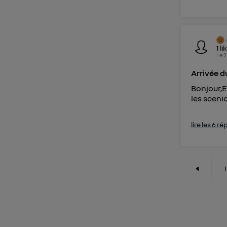
1
li
Le
2
Arrivée d
Bonjour,E
les sceni
lire les 6 r
1