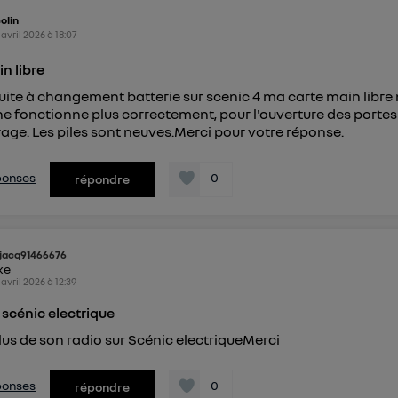
connexion foyer
(ex : Wi-Fi), la personnalisation sera basée sur la navigation des 
colin
ayant consentis.
 avril 2026
à
18:07
e
connexion mobile
, la personnalisation sera basée uniquement sur la navigation de 
mobile.
n libre
pouvez à tout moment retirer ce consentement sur
le portail
ite à changement batterie sur scenic 4 ma carte main libre
") ou via la page « gérer Utiq » en bas de ce site. Po
e fonctionne plus correctement, pour l'ouverture des portes
mations, veuillez consulter
la Politique d'information sur le
age. Les piles sont neuves.Merci pour votre réponse.
personnelles d'Utiq
.
éponses
0
répondre
jacq91466676
ike
 avril 2026
à
12:39
 scénic electrique
us de son radio sur Scénic electriqueMerci
éponses
0
répondre