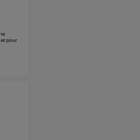
membres du foyer
l'utilisateur du
 d’Utiq
("
 ne
ur plus
 et pour
s données