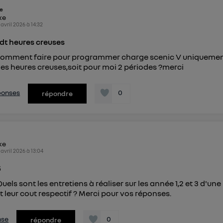
ie
ike
 avril 2026
à
14:32
dt heures creuses
omment faire pour programmer charge scenic V uniqueme
es heures creuses,soit pour moi 2 périodes ?merci
éponses
0
répondre
ike
 avril 2026
à
13:04
5
uels sont les entretiens à réaliser sur les année 1,2 et 3 d'une 
t leur cout respectif ? Merci pour vos réponses.
nse
0
répondre