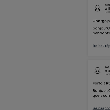
nin
0
l
Le
3
Charge p
bonjourC
pendant l
lire les 2 r
Jof
0
l
Le
3
Forfait R
Bonjour, Q
quels son
lire la répo