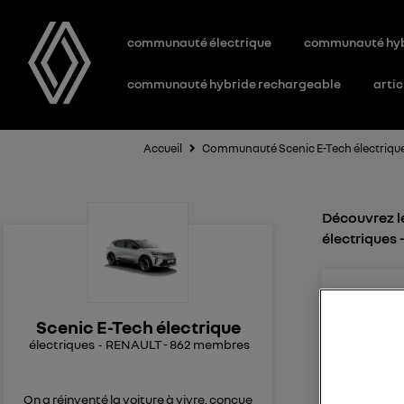
communauté électrique
communauté hy
communauté hybride rechargeable
artic
Accueil
Communauté Scenic E-Tech électriqu
Découvrez le
électriques
Zer
7
li
Le
6
Scenic E-Tech électrique
électriques
RENAULT
-
862
membres
ALPINE T
Bonjour, 
RENAULT S
On a réinventé la voiture à vivre, conçue