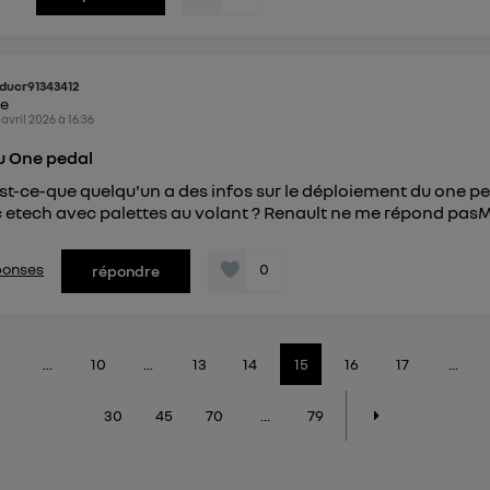
ducr91343412
ke
 avril 2026
à
16:36
u One pedal
st-ce-que quelqu'un a des infos sur le déploiement du one pe
c etech avec palettes au volant ? Renault ne me répond pas
éponses
0
répondre
...
10
...
13
14
15
16
17
...
30
45
70
...
79