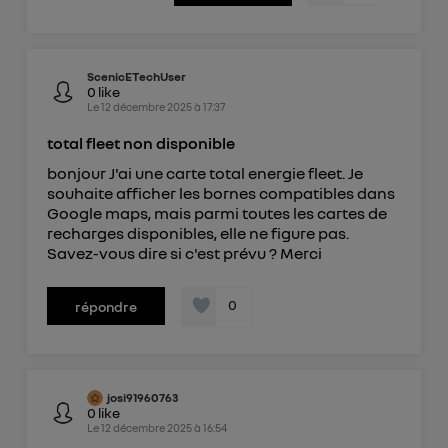
ScenicETechUser
0
like
Le
12 décembre 2025
à
17:37
total fleet non disponible
bonjour J'ai une carte total energie fleet. Je
souhaite afficher les bornes compatibles dans
Google maps, mais parmi toutes les cartes de
recharges disponibles, elle ne figure pas.
Savez-vous dire si c'est prévu ? Merci
0
répondre
josi91960763
0
like
Le
12 décembre 2025
à
16:54