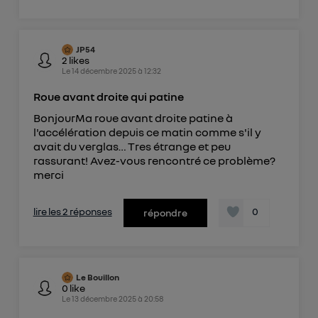
JP54
2
likes
Le
14 décembre 2025
à
12:32
Roue avant droite qui patine
BonjourMa roue avant droite patine à
l'accélération depuis ce matin comme s'il y
avait du verglas… Tres étrange et peu
rassurant! Avez-vous rencontré ce problème?
merci
lire les 2 réponses
0
répondre
Le Bouillon
0
like
Le
13 décembre 2025
à
20:58