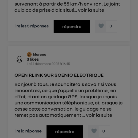
survenant à partir de 55 km/h environ. Le joint
du bloc de prise d'air, situé...
voir la suite
lire les 5 réponses
0
répondre
Marcou
3
likes
Le
14 décembre 2025
à
16:45
OPEN RLINK SUR SCENIC ELECTRIQUE
Bonjour à tous, Je souhaiterais savoir si vous
rencontrez, ce que j'appelle un problème ; en
effet, étant en guidage GPS, lorsque je reçois
une communication téléphonique, et lorsque je
cesse cette conversation, le guidage ne se
remet pas automatiquement ...
voir la suite
lire la réponse
0
répondre