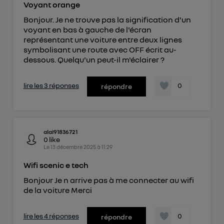
Voyant orange
Bonjour. Je ne trouve pas la signification d'un
voyant en bas à gauche de l'écran
représentant une voiture entre deux lignes
symbolisant une route avec OFF écrit au-
dessous. Quelqu'un peut-il m'éclairer ?
lire les 3 réponses
0
répondre
alai91836721
0
like
Le
13 décembre 2025
à
11:29
Wifi scenic e tech
Bonjour Je n arrive pas à me connecter au wifi
de la voiture Merci
lire les 4 réponses
0
répondre