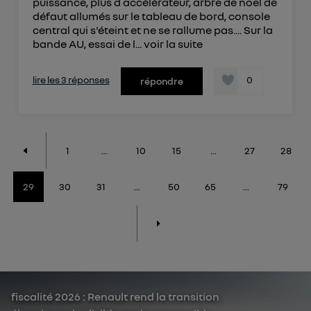
puissance, plus d accélérateur, arbre de noel de
défaut allumés sur le tableau de bord, console
central qui s'éteint et ne se rallume pas.... Sur la
bande AU, essai de l...
voir la suite
lire les 3 réponses
0
répondre
1
...
10
15
...
27
28
29
30
31
...
50
65
...
79
fiscalité 2026 : Renault rend la transition