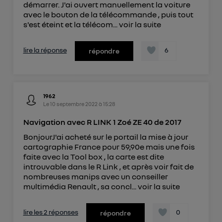
démarrer. J'ai ouvert manuellement la voiture
avec le bouton de la télécommande , puis tout
s'est éteint et la télécom...
voir la suite
lire la réponse
6
répondre
1962
Le
10 septembre 2022
à
15:28
Navigation avec R LINK 1 Zoé ZE 40 de 2017
BonjourJ'ai acheté sur le portail la mise à jour
cartographie France pour 59,90e mais une fois
faite avec la Tool box , la carte est dite
introuvable dans le R Link , et après voir fait de
nombreuses manips avec un conseiller
multimédia Renault , sa concl...
voir la suite
lire les 2 réponses
0
répondre