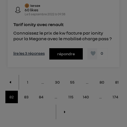
laroze
60
likes
Le
5 septembre 2022
à
09:38
Tarif ionity avec renault
Connaissez le prix de kw facture par ionity
pour la Megane avec le mobilisé charge pass ?
lire les 3 réponses
0
répondre
1
...
30
55
...
80
81
82
83
84
...
115
140
...
174