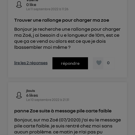
0
like
Le
11 septembre 2022
à
11:26
Trouver une rallonge pour charger ma zoe
Bonjour je recherche une rallonge pour charger
ma Zoé, j ai besoin d u e longueur de 10m, est ce
que ça ce vend ou alors est ce que je dois
lbassembler moi même ?
lire les 2 réponses
0
répondre
jlouis
6
likes
Le
10 septembre 2022
à
21:31
panne Zoe suite à message pile carte faible
Bonjour, sur ma Zoé (07/2020) j'ai eu le message
pile carte faible. je suis rentré chez moi sans
aucun problème. ce matin je n'ai pas pu