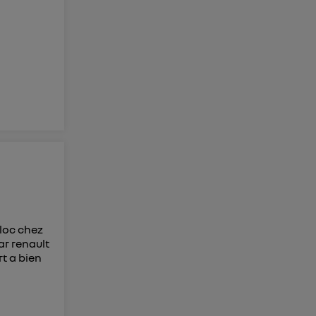
 loc chez
ar renault
t a bien