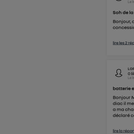
Le
1
Soh de la
Bonjour, 
concessio
lire les 2 r
LOR
0
l
Le
1
batterie 
Bonjour M
diac il m
a ma char
déclaré ce
lire la répo