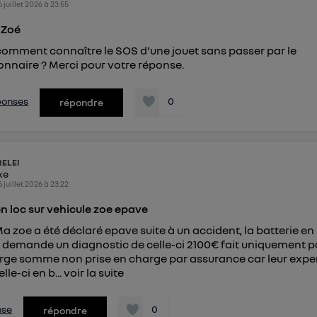
6 juillet 2026
à
23:55
 Zoé
comment connaître le SOS d'une jouet sans passer par le
nnaire ? Merci pour votre réponse.
éponses
0
répondre
ELEI
ike
6 juillet 2026
à
23:22
en loc sur vehicule zoe epave
a zoe a été déclaré epave suite à un accident, la batterie en
e demande un diagnostic de celle-ci 2100€ fait uniquement p
ge somme non prise en charge par assurance car leur exper
lle-ci en b...
voir la suite
nse
0
répondre