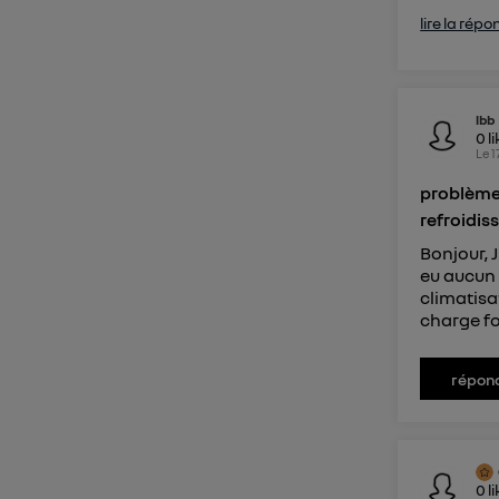
lire la répo
lbb
0
l
Le
1
problème
refroidi
Bonjour, 
eu aucun 
climatisa
charge fo
répon
0
l