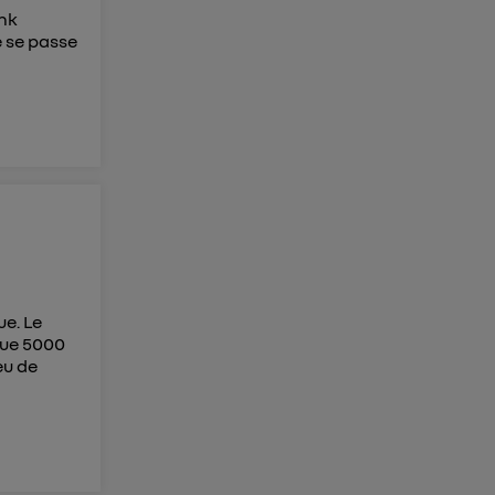
ink
e se passe
ue. Le
 que 5000
eu de