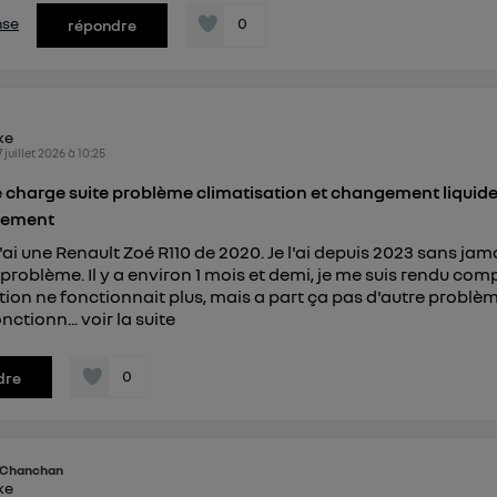
nse
0
répondre
ike
7 juillet 2026
à
10:25
 charge suite problème climatisation et changement liquid
ssement
J'ai une Renault Zoé R110 de 2020. Je l'ai depuis 2023 sans jam
problème. Il y a environ 1 mois et demi, je me suis rendu com
tion ne fonctionnait plus, mais a part ça pas d'autre problèm
nctionn...
voir la suite
0
dre
Chanchan
ike