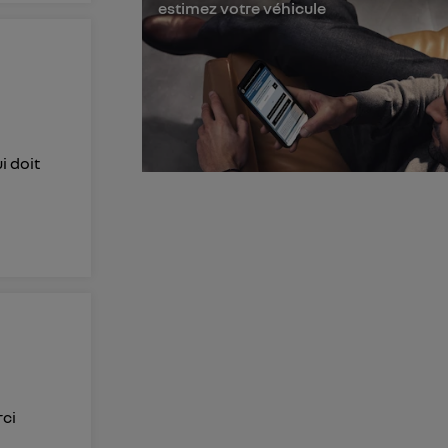
estimez votre véhicule
membres du foyer
l'utilisateur du
 d’Utiq
("
ur plus
s données
i doit
rci