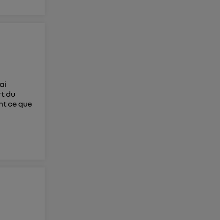
ai
rt du
nt ce que