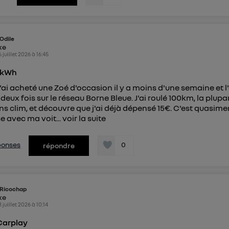
Odile
ike
6 juillet 2026
à
16:45
 kWh
J'ai acheté une Zoé d'occasion il y a moins d'une semaine et l'
deux fois sur le réseau Borne Bleue. J'ai roulé 100km, la plupa
s clim, et découvre que j'ai déjà dépensé 15€. C'est quasime
e avec ma voit...
voir la suite
éponses
0
répondre
Ricochap
ike
3 juillet 2026
à
10:14
 Carplay