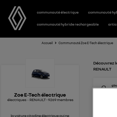
communauté électrique
communauté hy
communauté hybride rechargeable
artic
Accueil
Communauté Zoe E-Tech électrique
Découvrez le
RENAULT
gbu
0
l
Le
2
Zoe E-Tech électrique
électriques
RENAULT
-
9269
membres
Recharge
Bonjour J
des essai
la voiture citadine électrique qui ne