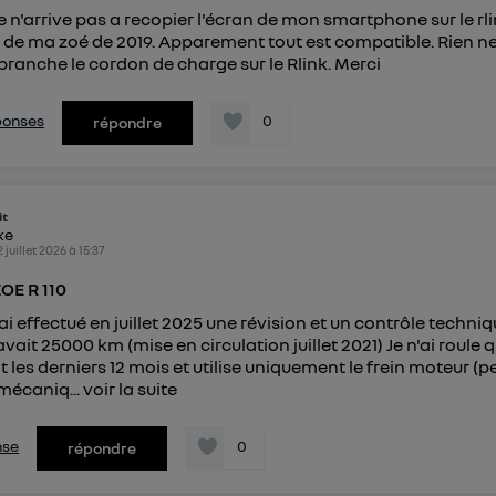
je n'arrive pas a recopier l'écran de mon smartphone sur le rl
 de ma zoé de 2019. Apparement tout est compatible. Rien n
branche le cordon de charge sur le Rlink. Merci
éponses
0
répondre
it
ike
2 juillet 2026
à
15:37
ZOE R 110
ai effectué en juillet 2025 une révision et un contrôle techniq
avait 25000 km (mise en circulation juillet 2021) Je n'ai roule
 les derniers 12 mois et utilise uniquement le frein moteur (p
mécaniq...
voir la suite
nse
0
répondre