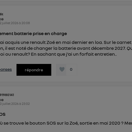
identifiant. En général :
connexion foyer
(ex : Wi-Fi), la personnalisation sera basée sur la navigation des 
ayant consentis.
dit
e
connexion mobile
, la personnalisation sera basée uniquement sur la navigation de 
ike
mobile.
2 juillet 2026
à
20:08
pouvez à tout moment retirer ce consentement sur
le portail
ment batterie prise en charge
") ou via la page « gérer Utiq » en bas de ce site. Po
'ai acquis une renault Zoé en mai dernier en loa. Sur le carnet
mations, veuillez consulter
la Politique d'information sur le
en, il est noté de changer la batterie avant décembre 2027. Qu
personnelles d'Utiq
.
i ou renault? En sachant que j'ai un forfait entretien..
éponses
0
répondre
v91980141
ike
0 juillet 2026
à
23:02
SOS
 se trouve le bouton SOS sur la Zoé, sortie en mai 2020 ? Me