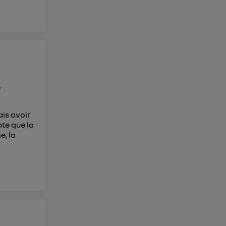
e
ais avoir
pte que la
e, la