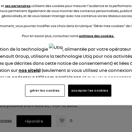
et je ne sais pas comment je vais faire pour rentrer samedi.
e et
ses partenaires
utilisent des cookies pour mesurer l'audience et la performance
ent il me reste 120 km ...
voir la suite
nous permettent également de vous montrer des contenus personnalisés, publicit
géolocalisés, et de vous laisser interagir avec nos contenus via les réseaux sociau
nse
0
répondre
 moment, vous pourrez modifier vos choix dans la rubrique "Gérer mes cookies" de n
Pour en savoir plus, consultez notre
politique des cookies.
ation de la technologie
, alimentée par votre opérateu
a91448597
enault Group, utilisons la technologie Utiq pour nos activités
ike
4 juillet 2026
à
12:50
les que décrites dans cette notice de consentement) et liées 
tion sur
nos site(s)
(seulement si vous utilisez une connexion
ésolue
par
un opérateur télécom participant
et que vous consentez
oé s'interrompt systématiquement
site).
epuis plusieurs semaines, la charge de notre Zoé s'interrom
logie Utiq a été conçue pour la protection de vos données 
gérer les cookies
accepter les cookies
quement après quelques minutes. A chaque fois le bloc pris
en vous offrant choix et contrôle.
ants qui clignotent. Nous avons toujours chargé cette Zoé su
uis plusieurs années et...
voir la suite
ise un identifiant créé par votre opérateur télécom basé sur v
ne référence de votre contrat internet (ex : votre numéro de t
fiant est associé à votre connexion internet. Ainsi, toutes le
éponses
0
répondre
nt la même connexion et ayant consenties se verront attribu