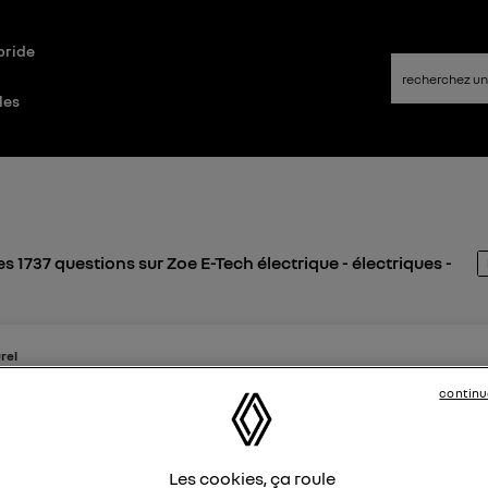
bride
les
s 1737 questions sur Zoe E-Tech électrique - électriques -
rel
ike
7 juillet 2026
à
21:49
continu
 sur borne
e n'arrive plus à charger ma zoe. La charge ne se lance pas 
Les cookies, ça roule
s sur plusieurs bornes. De plus je suis en vacances avec aux 