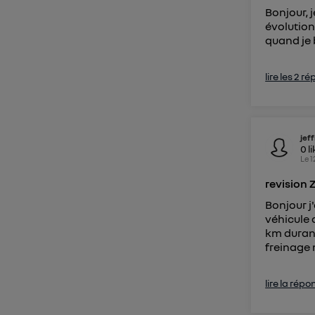
Bonjour, 
évolution
quand je 
lire les 2 r
jeff
0
l
Le
1
revision 
Bonjour j'
véhicule 
km durant
freinage 
lire la répo