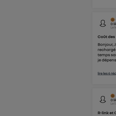
0
l
Le
1
Coût des
Bonjour, 
rechargé 
temps san
je dépens
lire les 6 r
0
l
Le
1
R-link et