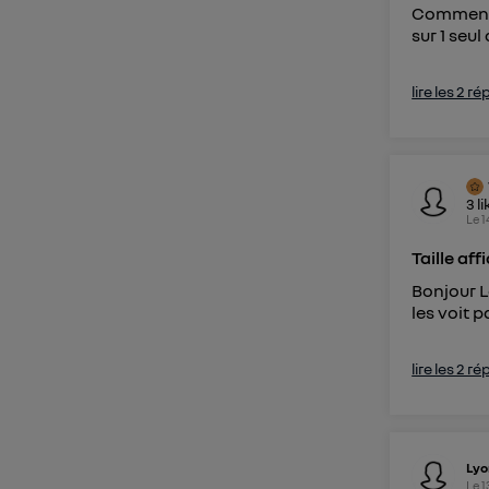
Comment p
sur 1 seul
lire les 2 r
3
li
Le
1
Taille af
Bonjour L
les voit 
lire les 2 r
Lyo
Le
1