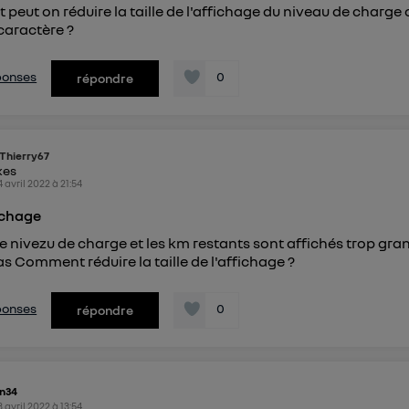
eut on réduire la taille de l'affichage du niveau de charge 
 caractère ?
éponses
0
répondre
Thierry67
kes
4 avril 2022
à
21:54
fichage
e nivezu de charge et les km restants sont affichés trop gra
pas Comment réduire la taille de l'affichage ?
éponses
0
répondre
n34
3 avril 2022
à
13:54