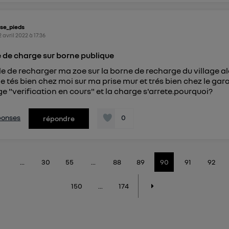
se_pieds
2 avril 2022
à
17:36
 de charge sur borne publique
e de recharger ma zoe sur la borne de recharge du village a
 tés bien chez moi sur ma prise mur et trés bien chez le garag
e "verification en cours" et la charge s'arrete.pourquoi?
éponses
0
répondre
...
30
55
...
88
89
90
91
92
150
...
174