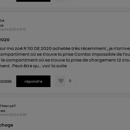
NDA
ike
5 avril 2022
à
01:12
 2020
 sur ma zoé R 110 DE 2020 achetée très récemment , je n'arrive
 compartiment où se trouve la prise Combo impossible de l'ouv
le compartiment où se trouve la prise de chargement t2 s'o
nt . Peut-être qu...
voir la suite
éponses
0
répondre
Thierry67
kes
4 avril 2022
à
21:58
fichage