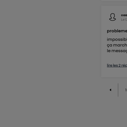
caa
Le
1
probleme
impossibl
ça marche
le messag
lire les 2 r
1