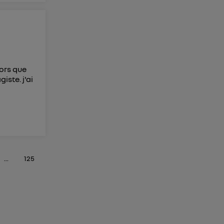
lors que
iste. j'ai
...
125