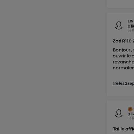
LI
0
l
Le
1
Zoé R110
Bonjour ,
ouvrir le
revanche 
normaleme
lire les 2 r
3
li
Le
1
Taille af