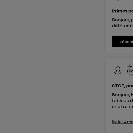
Primes p
Bonjour, 
différent
répon
chr
1
li
Le
1
STOP, pa
Bonjour, 
tableau d
une trent
lire les 4 r