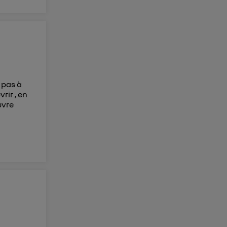
 pas à
rir , en
uvre