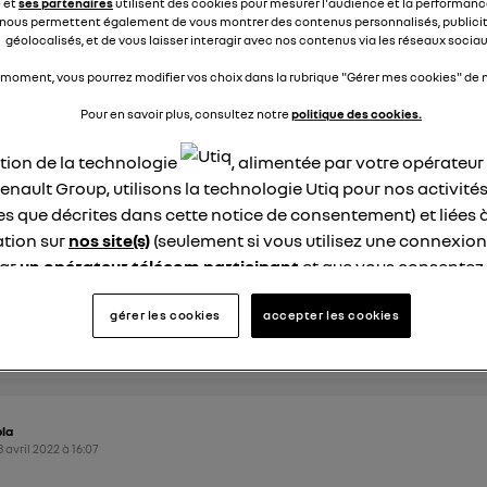
e et
ses partenaires
utilisent des cookies pour mesurer l'audience et la performance
er? comment, merci
nous permettent également de vous montrer des contenus personnalisés, publicit
géolocalisés, et de vous laisser interagir avec nos contenus via les réseaux sociau
0
dre
 moment, vous pourrez modifier vos choix dans la rubrique "Gérer mes cookies" de n
Pour en savoir plus, consultez notre
politique des cookies.
ation de la technologie
, alimentée par votre opérateu
yoso
9 avril 2022
à
20:54
enault Group, utilisons la technologie Utiq pour nos activités
les que décrites dans cette notice de consentement) et liées 
en Up
tion sur
nos site(s)
(seulement si vous utilisez une connexion
'ai acheté une Zoé d'occasion j'aurais voulu savoir si la prise
par
un opérateur télécom participant
et que vous consentez
urs offerteMerci
site).
logie Utiq a été conçue pour la protection de vos données 
gérer les cookies
accepter les cookies
éponses
0
répondre
en vous offrant choix et contrôle.
ise un identifiant créé par votre opérateur télécom basé sur v
ne référence de votre contrat internet (ex : votre numéro de t
fiant est associé à votre connexion internet. Ainsi, toutes le
la
nt la même connexion et ayant consenties se verront attribu
8 avril 2022
à
16:07
identifiant. En général :