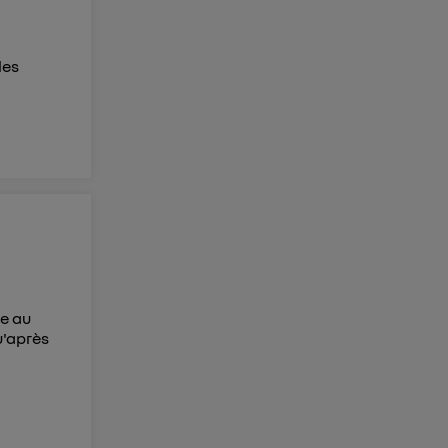
les
ge au
u'après