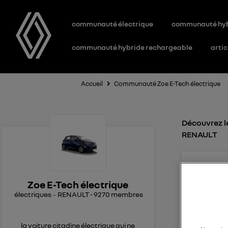
communauté électrique
communauté hy
communauté hybride rechargeable
artic
Accueil
Communauté Zoe E-Tech électrique
Découvrez le
RENAULT
vol
Le
2
Zoe E-Tech électrique
électriques
RENAULT
-
9270
membres
je ne peu
Bonjour, 
et le lien
la voiture citadine électrique qui ne