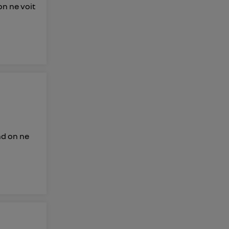
on ne voit
nd on ne