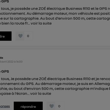
e GPS
connexion foyer
(ex : Wi-Fi), la personnalisation sera basée sur la navigation des 
ayant consentis.
 tous, je possède une ZOÉ électrique Business R110 et le GPS 
e
connexion mobile
, la personnalisation sera basée uniquement sur la navigation de 
nctionnement. Au démarrage moteur, mon véhicule est posi
mobile.
 sur la cartographie. Au bout d'environ 500 m, cette cartog
pouvez à tout moment retirer ce consentement sur
le portail
bien la route fr...
voir la suite
") ou via la page « gérer Utiq » en bas de ce site. Po
mations, veuillez consulter
la Politique d'information sur le
0
dre
personnelles d'Utiq
.
la
8 avril 2022
à
16:00
e GPS
 tous, Je possède une ZOÉ électrique Business R110 et je renc
onnement du GPS. Au démarrage moteur, je suis en Allemagn
hie, au bout d'environ 500 m, cette cartographie m'indique 
çaise à l'écran...
voir la suite
éponses
0
répondre