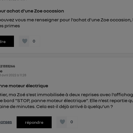
our achat d'une Zoe occasion
pouvez vous me renseigner pour l'achat d'une Zoe occasion, 
es primes
0
dre
i21333266
ke
3 avril 2022
à
11:28
nne moteur électrique
Hier, ma Zoé s'est immobilisée à deux reprises avec l'afficha
e bord "STOP, panne moteur électrique". Elle n'est repartie q
aine de minutes. Cela est-il déjà arrivé à quelqu'un ?
éponses
0
répondre