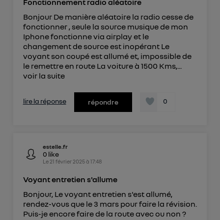
Fonctionnement radio aléatoire
offrant choix et contrôle.
Bonjour De manière aléatoire la radio cesse de
Elle utilise un identifiant créé par votre opérateur
fonctionner , seule la source musique de mon
télécom basé sur votre adresse IP et une référence
Iphone fonctionne via airplay et le
de votre contrat internet (ex : votre numéro de
changement de source est inopérant Le
téléphone).
voyant son coupé est allumé et, impossible de
L'identifiant est associé à votre connexion
le remettre en route La voiture à 1500 Kms,...
voir la suite
internet. Ainsi, toutes les personnes utilisant la
même connexion et ayant consenties se verront
attribuer le même identifiant. En général :
lire la réponse
0
répondre
Pour une
connexion foyer
(ex : Wi-Fi), la personnalisation sera basée
sur la navigation des membres du foyer ayant consentis.
Pour une
connexion mobile
, la personnalisation sera basée
uniquement sur la navigation de l'utilisateur du mobile.
Vous pouvez à tout moment retirer ce
estelle.fr
0
like
consentement sur
le portail d’Utiq
("
Le
21 février 2025
à
17:48
") ou via la page « gérer Utiq » en bas de ce site.
Voyant entretien s'allume
Pour plus d'informations, veuillez consulter
la
Bonjour, Le voyant entretien s'est allumé,
Politique d'information sur les données
rendez-vous que le 3 mars pour faire la révision.
personnelles d'Utiq
.
Puis-je encore faire de la route avec ou non ?