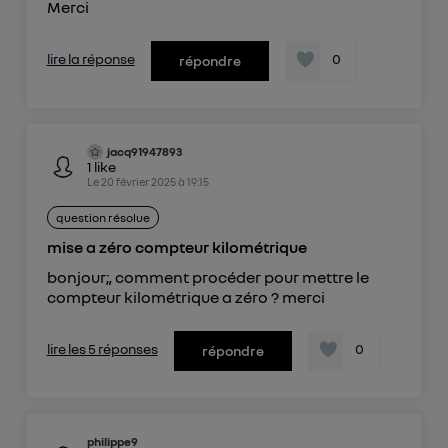
Merci
lire la réponse
0
répondre
jacq91947893
1
like
Le
20 février 2025
à
19:15
question résolue
mise a zéro compteur kilométrique
bonjour;, comment procéder pour mettre le
compteur kilométrique a zéro ? merci
lire les 5 réponses
0
répondre
philippe9