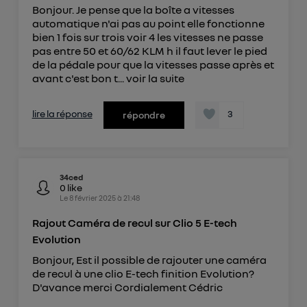
Bonjour. Je pense que la boîte a vitesses
automatique n'ai pas au point elle fonctionne
bien 1 fois sur trois voir 4 les vitesses ne passe
pas entre 50 et 60/62 KLM h il faut lever le pied
de la pédale pour que la vitesses passe après et
avant c'est bon t...
voir la suite
lire la réponse
3
répondre
34ced
0
like
Le
8 février 2025
à
21:48
Rajout Caméra de recul sur Clio 5 E-tech
Evolution
Bonjour, Est il possible de rajouter une caméra
de recul à une clio E-tech finition Evolution?
D'avance merci Cordialement Cédric