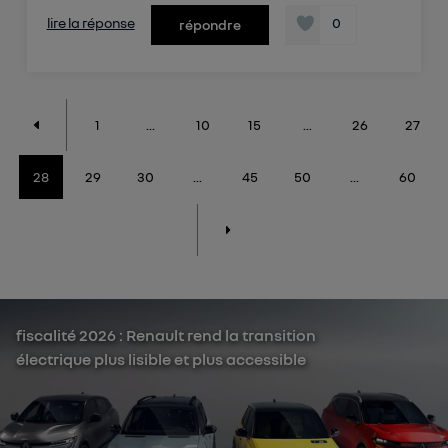
lire la réponse
0
répondre
1
...
10
15
...
26
27
28
29
30
...
45
50
...
60
fiscalité 2026 : Renault rend la transition
électrique plus lisible et plus accessible