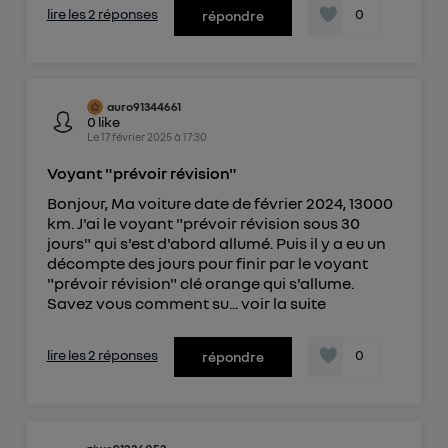
lire les 2 réponses
0
répondre
auro91344661
0
like
Le
17 février 2025
à
17:30
Voyant "prévoir révision"
Bonjour, Ma voiture date de février 2024, 13000
km. J'ai le voyant "prévoir révision sous 30
jours" qui s'est d'abord allumé. Puis il y a eu un
décompte des jours pour finir par le voyant
"prévoir révision" clé orange qui s'allume.
Savez vous comment su...
voir la suite
lire les 2 réponses
0
répondre