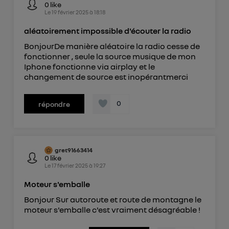
0
like
Le
19 février 2025
à
18:18
aléatoirement impossible d'écouter la radio
BonjourDe manière aléatoire la radio cesse de
fonctionner , seule la source musique de mon
Iphone fonctionne via airplay et le
changement de source est inopérantmerci
0
répondre
gret91663414
0
like
Le
17 février 2025
à
19:27
Moteur s'emballe
Bonjour Sur autoroute et route de montagne le
moteur s'emballe c'est vraiment désagréable !