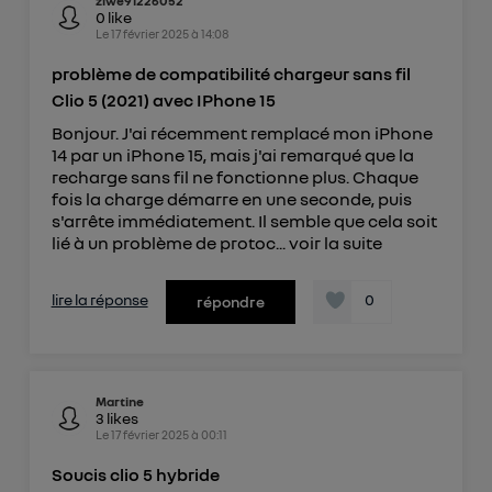
ziwe91226052
0
like
Le
17 février 2025
à
14:08
problème de compatibilité chargeur sans fil
Clio 5 (2021) avec IPhone 15
Bonjour. J'ai récemment remplacé mon iPhone
14 par un iPhone 15, mais j'ai remarqué que la
recharge sans fil ne fonctionne plus. Chaque
fois la charge démarre en une seconde, puis
s'arrête immédiatement. Il semble que cela soit
lié à un problème de protoc...
voir la suite
lire la réponse
0
répondre
Martine
3
likes
Le
17 février 2025
à
00:11
Soucis clio 5 hybride