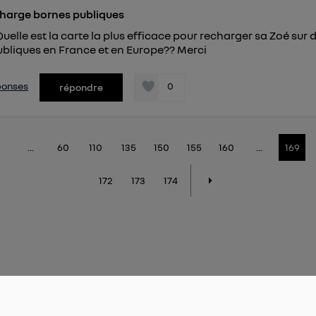
charge bornes publiques
Quelle est la carte la plus efficace pour recharger sa Zoé sur 
bliques en France et en Europe?? Merci
éponses
0
répondre
...
60
110
135
150
155
160
...
169
172
173
174