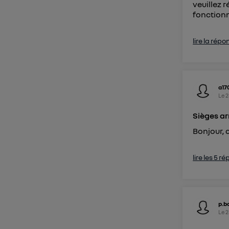
veuillez 
fonctionné
lire la répo
a17
Le
2
Sièges ar
Bonjour, 
lire les 5 r
p.b
Le
2