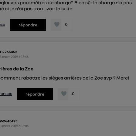
régler vos paramètres de charge". Bien sûr la charge n'a pas
 et je n'ai pas trou...
voir la suite
nse
0
répondre
012265452
3 mars 2019
à
13:46
rières de la Zoe
comment rabattre les sièges arrières de la Zoe svp ? Merci
éponses
0
répondre
a52643423
3 mars 2019
à
13:05