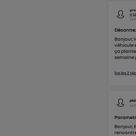
gre
0
l
Le
2
Déconnex
Bonjour, 
véhicule 
ça plante.
semaine p
lire les 2 r
plo
Le
2
Parametr
Bonjour, E
rencontré