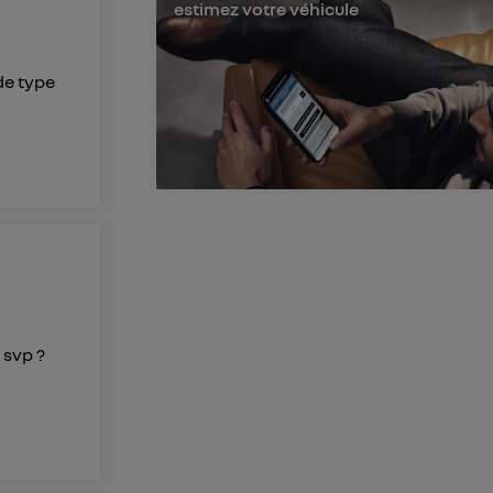
estimez votre véhicule
l'utilisateur du
 d’Utiq
("
de type
ur plus
s données
 svp ?