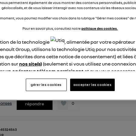
nous permettent également de vous montrer des contenus personnalisés, publicit
géolocalisés, et de vous laisser interagir avec nos contenus via les réseaux sociau
éponses
0
répondre
 moment, vous pourrez modifier vos choix dans la rubrique "Gérer mes cookies" de n
Pour en savoir plus, consultez notre
politique des cookies.
n22534431
ation de la technologie
, alimentée par votre opérateu
ike
enault Group, utilisons la technologie Utiq pour nos activités
3 mars 2019
à
14:28
les que décrites dans cette notice de consentement) et liées 
e record
tion sur
nos site(s)
(seulement si vous utilisez une connexion
à la suite d une recharge nocturne j ai pu obtenir une autono
par
un opérateur télécom participant
et que vous consentez
 affichée de 538 kms j ai envoyé la photo à mon concessionna
site).
n permanence la position ECO et la régulation très très souve
logie Utiq a été conçue pour la protection de vos données 
gérer les cookies
accepter les cookies
ans j en suis à p...
voir la suite
en vous offrant choix et contrôle.
ise un identifiant créé par votre opérateur télécom basé sur v
éponses
0
répondre
ne référence de votre contrat internet (ex : votre numéro de t
fiant est associé à votre connexion internet. Ainsi, toutes le
nt la même connexion et ayant consenties se verront attribu
identifiant. En général :
t45324563
ike
connexion foyer
(ex : Wi-Fi), la personnalisation sera basée sur la navigation des 