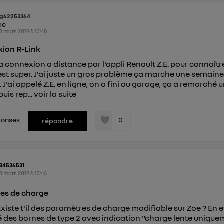
g62253364
ike
3 mars 2019
à
13:48
ion R-Link
la connexion a distance par l'appli Renault Z.E. pour connaître
est super. J'ai juste un gros problème ça marche une semaine
 J'ai appelé Z.E. en ligne, on a fini au garage, ça a remarché 
uis rep...
voir la suite
éponses
0
répondre
i34536531
3 mars 2019
à
13:46
es de charge
xiste t'il des paramètres de charge modifiable sur Zoe ? En eff
 des bornes de type 2 avec indication "charge lente unique