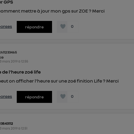
ur GPS
comment mettre à jour mon gps sur ZOE ? Merci
éponses
0
répondre
h11233465
ike
3 mars 2019
à
12:55
 de l'heure zoé life
eut on afficher l'heure sur une zoé finition Life ? Merci
éponses
0
répondre
l23543112
3 mars 2019
à
12:51