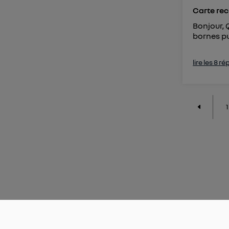
Carte re
Bonjour, 
bornes pu
lire les 8 r
1