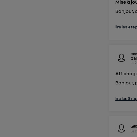
Mise à jo
Bonjour, 
lire les 4 r
mat
0
l
Le
2
Affichage
Bonjour, p
lire les 3 r
gil
Le
2