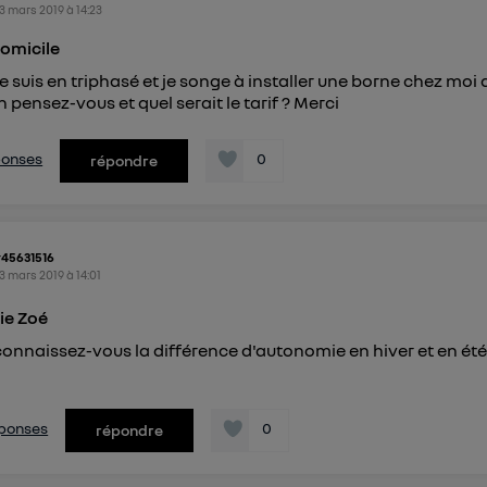
3 mars 2019
à
14:23
ayant consentis.
e
connexion mobile
, la personnalisation sera basée uniquement sur la navigation de 
domicile
mobile.
pouvez à tout moment retirer ce consentement sur
le portail
Je suis en triphasé et je songe à installer une borne chez moi 
n pensez-vous et quel serait le tarif ? Merci
") ou via la page « gérer Utiq » en bas de ce site. Po
mations, veuillez consulter
la Politique d'information sur le
éponses
0
personnelles d'Utiq
.
répondre
r45631516
3 mars 2019
à
14:01
e Zoé
connaissez-vous la différence d'autonomie en hiver et en été
réponses
0
répondre