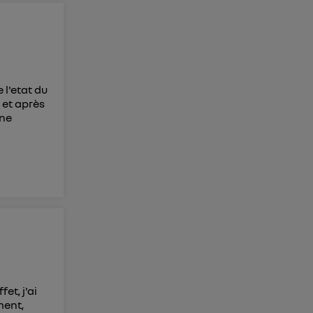
 l'etat du
 et après
une
et, j'ai
ment,