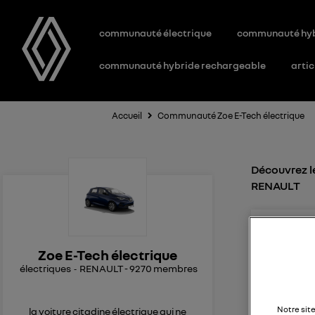
communauté électrique
communauté hy
communauté hybride rechargeable
artic
Accueil
Communauté Zoe E-Tech électrique
Découvrez le
RENAULT
geo
0
l
Le
2
Zoe E-Tech électrique
électriques
RENAULT
-
9270
membres
Plus d'em
Bonjour, 
18 mars. 
Notre sit
la voiture citadine électrique qui ne