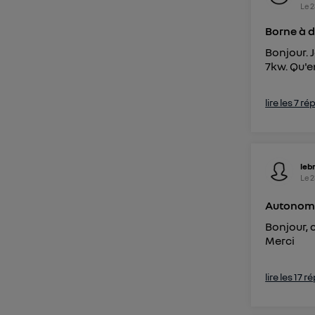
Le
2
Pour un
Borne à 
Vous 
Bonjour. 
7kw. Qu'e
d'infor
lire les 7 r
leb
Le
2
Autonomi
Bonjour, 
Merci
lire les 17 