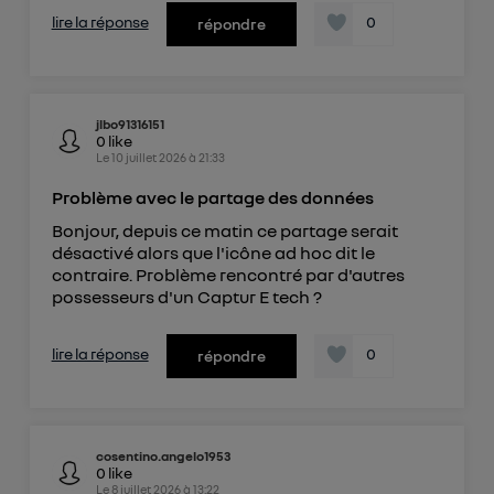
lire la réponse
0
répondre
jlbo91316151
0
like
Le
10 juillet 2026
à
21:33
Problème avec le partage des données
Bonjour, depuis ce matin ce partage serait
désactivé alors que l'icône ad hoc dit le
contraire. Problème rencontré par d'autres
possesseurs d'un Captur E tech ?
lire la réponse
0
répondre
cosentino.angelo1953
0
like
Le
8 juillet 2026
à
13:22