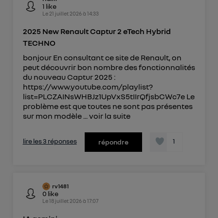
1
like
Le
21 juillet 2026
à
14:33
2025 New Renault Captur 2 eTech Hybrid
TECHNO
bonjour En consultant ce site de Renault, on
peut découvrir bon nombre des fonctionnalités
du nouveau Captur 2025 :
https://www.youtube.com/playlist?
list=PLCZAINsWHBJz1UpVxS5tIIrQfjsbCWc7e Le
problème est que toutes ne sont pas présentes
sur mon modèle ...
voir la suite
lire les 3 réponses
1
répondre
rv1481
0
like
Le
18 juillet 2026
à
17:07