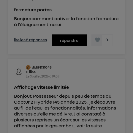
fermeture portes
Bonjourcomment activer la fonction fermeture
à l'éloignementmerci
lire les 5 réponses
0
répondre
didi91131048
0
like
Le
3 juillet 2026
à
19:09
Affichage vitesse limitée
Bonjour, Possesseur depuis peu de temps du
Captur 2 Hybride 145 année 2025 , je découvre
au fil de l'eau les fonctionnalités, informations
diverses qu'elle me délivre. J'ai constaté à
plusieurs reprises un écart sur les vitesses
affichées par le gps embar...
voir la suite