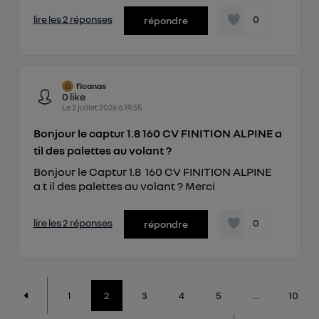
lire les 2 réponses
0
répondre
ficanas
0
like
Le
2 juillet 2026
à
19:55
Bonjour le captur 1.8 160 CV FINITION ALPINE a
til des palettes au volant ?
Bonjour le Captur 1.8 160 CV FINITION ALPINE
a t il des palettes au volant ? Merci
lire les 2 réponses
0
répondre
1
2
3
4
5
...
10