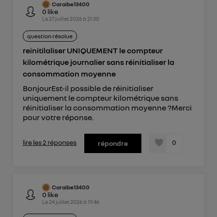
Caraibe13400
0
like
Le
27 juillet 2026
à
21:30
question résolue
reinitilaliser UNIQUEMENT le compteur
kilométrique journalier sans réinitialiser la
consommation moyenne
BonjourEst-il possible de réinitialiser
uniquement le compteur kilométrique sans
réinitialiser la consommation moyenne ?Merci
pour votre réponse.
lire les 2 réponses
0
répondre
Caraibe13400
0
like
Le
24 juillet 2026
à
19:46