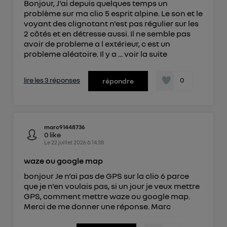
Bonjour, J'ai depuis quelques temps un
problème sur ma clio 5 esprit alpine. Le son et le
voyant des clignotant n'est pas régulier sur les
2 côtés et en détresse aussi. Il ne semble pas
avoir de probleme a l extérieur, c est un
probleme aléatoire. Il y a ...
voir la suite
lire les 3 réponses
0
répondre
marc91448736
0
like
Le
22 juillet 2026
à
14:38
waze ou google map
bonjour Je n'ai pas de GPS sur la clio 6 parce
que je n'en voulais pas, si un jour je veux mettre
GPS, comment mettre waze ou google map.
Merci de me donner une réponse. Marc