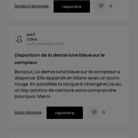
lire les 3 réponses
0
répondre
pat11
0
like
Le
29 juillet 2026
à
10:48
Disparition de la demie lune bleue sur le
compteur
Bonjour, La demie lune bleue sur le compteur a
disparue. Elle apparaît en blanc avec un point
rouge. En parallèle la langue à changé et j'ai eu
un bip continu de ceinture sans comprendre
pourquoi. Merci
lire la réponse
0
répondre