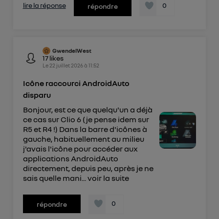
lire la réponse
0
répondre
GwendelWest
17
likes
Le
22 juillet 2026
à
11:52
Icône raccourci AndroidAuto
disparu
Bonjour, est ce que quelqu'un a déjà
ce cas sur Clio 6 (je pense idem sur
R5 et R4 !) Dans la barre d'icônes à
gauche, habituellement au milieu
j'avais l'icône pour accéder aux
applications AndroidAuto
directement, depuis peu, après je ne
sais quelle mani...
voir la suite
0
répondre