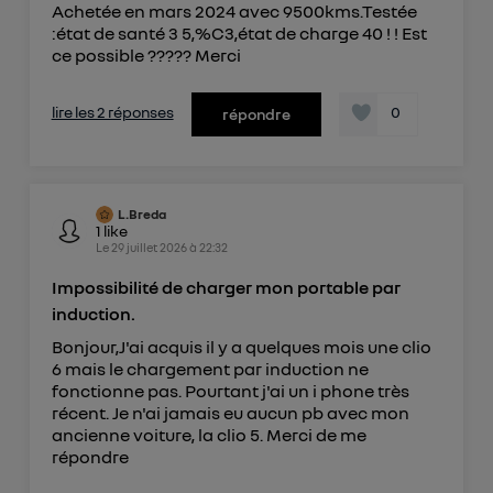
protection de vos données personnelles en vous
Achetée en mars 2024 avec 9500kms.Testée
offrant choix et contrôle.
:état de santé 3 5,%C3,état de charge 40 ! ! Est
ce possible ????? Merci
Elle utilise un identifiant créé par votre opérateur
télécom basé sur votre adresse IP et une référence
de votre contrat internet (ex : votre numéro de
lire les 2 réponses
0
répondre
téléphone).
L'identifiant est associé à votre connexion
internet. Ainsi, toutes les personnes utilisant la
même connexion et ayant consenties se verront
L.Breda
1
like
attribuer le même identifiant. En général :
Le
29 juillet 2026
à
22:32
Pour une
connexion foyer
(ex : Wi-Fi), la personnalisation sera basée
sur la navigation des membres du foyer ayant consentis.
Impossibilité de charger mon portable par
Pour une
connexion mobile
, la personnalisation sera basée
induction.
uniquement sur la navigation de l'utilisateur du mobile.
Vous pouvez à tout moment retirer ce
Bonjour,J'ai acquis il y a quelques mois une clio
6 mais le chargement par induction ne
consentement sur
le portail d’Utiq
("
fonctionne pas. Pourtant j'ai un i phone très
") ou via la page « gérer Utiq » en bas de ce site.
récent. Je n'ai jamais eu aucun pb avec mon
Pour plus d'informations, veuillez consulter
la
ancienne voiture, la clio 5. Merci de me
Politique d'information sur les données
répondre
personnelles d'Utiq
.