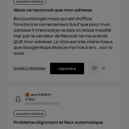
question résolue
Waze ne reconnait que mon adresse
BonjourGoogle maps qui est d'office
fonctionne correctement Sauf que pour mon
adresse il m'envoie je ne sais où Waze installé
hier par le vendeur de Renault ne me prends
QUE mon adresse. La Voix est très claire mieux
que Google Maps Mais je n'arrive à ent...
voir la
suite
lire les 2 réponses
0
répondre
ducr91151591
0
like
Le
23 juillet 2026
à
14:02
question résolue
Probleme clignotant et feux automatique