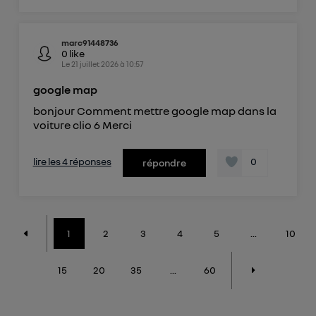
marc91448736
0
like
Le
21 juillet 2026
à
10:57
google map
bonjour Comment mettre google map dans la
voiture clio 6 Merci
lire les 4 réponses
0
répondre
1
2
3
4
5
...
10
15
20
35
...
60