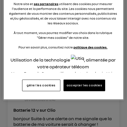
Notre site et
ses partenaires
utilisent des cookies pour mesurer
michel38
l'audience et la performance du site. Les cookies nous permettent
0
like
également de vous montrer des contenus personnalisés, publicitaires
Le
8 août 2026
à
18:14
et/ou géolocalisés, et de vous laisser interagir avec nos contenus via
les réseaux sociaux.
camera avant ou radar avant
Bonjour j'ai fais une erreur sur la commande
À tout moment, vous pourrez modifier vos choix dans la rubrique
"Gérer mes cookies" de notre site.
ma clio 6 fullhybride. et j'aimerai pouvoir faire
installer une camera avant ou des radars
Pour en savoir plus, consultez notre
politique des cookies.
avant est ce possible Merci
Utilisation de la technologie
, alimentée par
lire les 3 réponses
0
répondre
votre opérateur télécom
Nous, Renault Group, utilisons la technologie Utiq
pour nos activités digitales (telles que décrites
gérer les cookies
accepter les cookies
dans cette notice de consentement) et liées à
Edith Michel
votre navigation sur
nos site(s)
(seulement si vous
0
like
Le
5 août 2026
à
13:45
utilisez une connexion internet fournie par
un
opérateur télécom participant
et que vous
Batterie 12 v sur Clio
consentez sur chaque site).
bonjour Suite à une alerte on me signale que la
La technologie Utiq a été conçue pour la
batterie de ma voiture serait à changer !