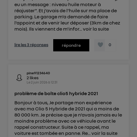
offrant choix et contrôle.
eu un message : niveau huile moteur à
réajuster". Et j'avais de l'huile sur ma place de
Elle utilise un identifiant créé par votre opérateur
parking. Le garage m'a demandé de faire
télécom basé sur votre adresse IP et une référence
l'appoint et de venir leur déposer (3km de chez
de votre contrat internet (ex : votre numéro de
mois). Ils viennent de m'infor...
voir la suite
téléphone).
L'identifiant est associé à votre connexion
lire les 3 réponses
0
répondre
internet. Ainsi, toutes les personnes utilisant la
même connexion et ayant consenties se verront
attribuer le même identifiant. En général :
Pour une
connexion foyer
(ex : Wi-Fi), la personnalisation sera basée
pine91234640
sur la navigation des membres du foyer ayant consentis.
2
likes
Pour une
connexion mobile
, la personnalisation sera basée
Le
2 juin 2026
à
12:31
uniquement sur la navigation de l'utilisateur du mobile.
Vous pouvez à tout moment retirer ce
problème de boîte clio5 hybride 2021
consentement sur
le portail d’Utiq
("
Bonjour à tous, Je partage mon expérience
") ou via la page « gérer Utiq » en bas de ce site.
avec ma Clio 5 Hybride de 2021 qui a moins de
Pour plus d'informations, veuillez consulter
la
80 000 km. Je précise que je n'avais jamais eu le
moindre problème avec ce véhicule avant le
Politique d'information sur les données
rappel constructeur. Suite à ce rappel, ma
personnelles d'Utiq
.
voiture est tombée en panne. Re...
voir la suite