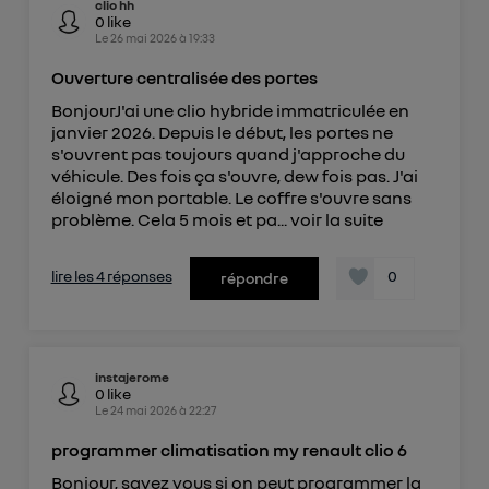
clio hh
0
like
Le
26 mai 2026
à
19:33
Ouverture centralisée des portes
BonjourJ'ai une clio hybride immatriculée en
janvier 2026. Depuis le début, les portes ne
s'ouvrent pas toujours quand j'approche du
véhicule. Des fois ça s'ouvre, dew fois pas. J'ai
éloigné mon portable. Le coffre s'ouvre sans
problème. Cela 5 mois et pa...
voir la suite
lire les 4 réponses
0
répondre
instajerome
0
like
Le
24 mai 2026
à
22:27
programmer climatisation my renault clio 6
Bonjour, savez vous si on peut programmer la