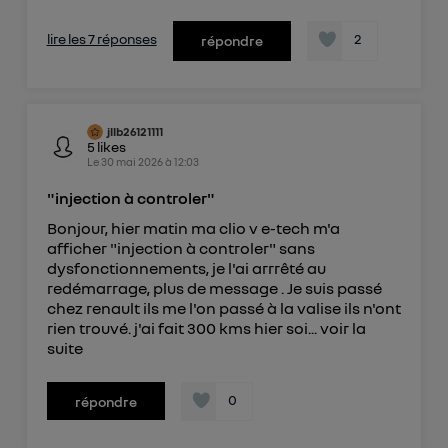
lire les 7 réponses
2
répondre
jllb26121111
5
likes
Le
30 mai 2026
à
12:03
"injection à controler"
Bonjour, hier matin ma clio v e-tech m'a
afficher "injection à controler" sans
dysfonctionnements, je l'ai arrrêté au
redémarrage, plus de message . Je suis passé
chez renault ils me l'on passé à la valise ils n'ont
rien trouvé. j'ai fait 300 kms hier soi...
voir la
suite
0
répondre