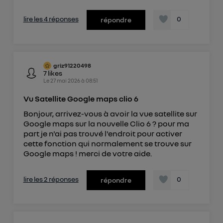
lire les 4 réponses
0
répondre
griz91220498
7
likes
Le
27 mai 2026
à
08:51
Vu Satellite Google maps clio 6
Bonjour, arrivez-vous à avoir la vue satellite sur
Google maps sur la nouvelle Clio 6 ? pour ma
part je n'ai pas trouvé l'endroit pour activer
cette fonction qui normalement se trouve sur
Google maps ! merci de votre aide.
lire les 2 réponses
0
répondre