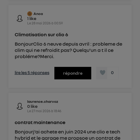
Anca
1
like
Le
28 mai 2026
à
00:59
Climatisation sur clio 6
BonjourClio 6 neuve depuis avril : probleme de
clim qui ne refroidit pas? Quelqu'un a t il ce
probléme?Merci.
lire les 5 réponses
0
répondre
laurence.charvoz
0
like
Le
27 mai 2026
à
18:46
contrat maintenance
Bonjourj'ai achete en juin 2024 une clio e tech
hybrid et le garage me propsoe un contrat de