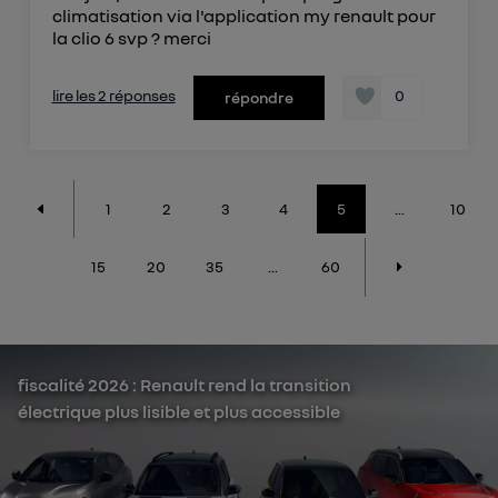
climatisation via l'application my renault pour
la clio 6 svp ? merci
lire les 2 réponses
0
répondre
1
2
3
4
5
...
10
15
20
35
...
60
fiscalité 2026 : Renault rend la transition
électrique plus lisible et plus accessible