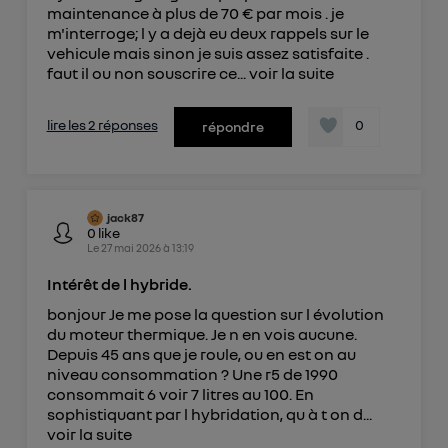
maintenance à plus de 70 € par mois . je
m'interroge; l y a dejà eu deux rappels sur le
vehicule mais sinon je suis assez satisfaite .
faut il ou non souscrire ce...
voir la suite
lire les 2 réponses
0
répondre
jack87
0
like
Le
27 mai 2026
à
13:19
Intérêt de l hybride.
bonjour Je me pose la question sur l évolution
du moteur thermique. Je n en vois aucune.
Depuis 45 ans que je roule, ou en est on au
niveau consommation ? Une r5 de 1990
consommait 6 voir 7 litres au 100. En
sophistiquant par l hybridation, qu à t on d...
voir la suite