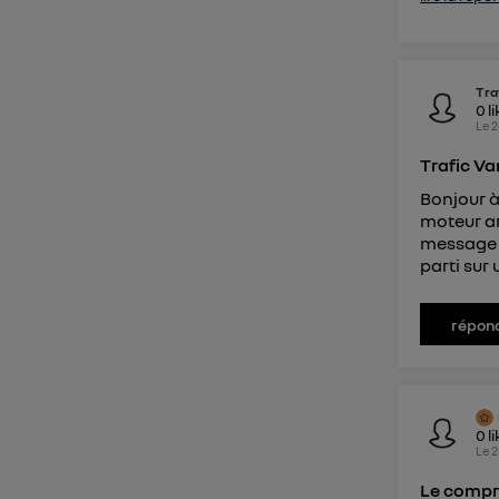
Tra
0
l
Le
2
Trafic Va
Bonjour à
moteur arr
message a
parti sur 
répon
0
l
Le
2
Le compr