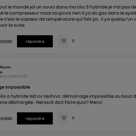
out le monde jai un souci dans ma clio 5 hybride je n'ai pas de
gé le compresseur mais toujours rien il ya du gaz dans le sys
e c'est le capteur de température qui fait ça . il ya quelqu'un a
voir la suite
éponses
0
répondre
Mystic
ke
8 juin 2026
à
10:02
e impossible
clio 6 hybride 160 cv techno: démarrage impossible au bout 
rie déchargée : Renault doit faire quoi? Merci
éponses
0
répondre