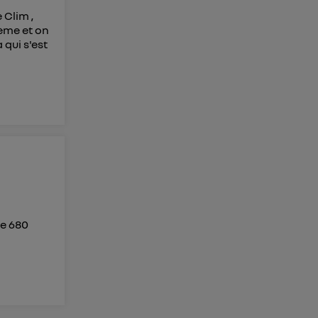
 Clim ,
tème et on
 qui s'est
de 680