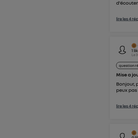
d'écouter 
lire les 4 r
1
li
Le
3
question r
Mise a jou
Bonjour, 
peux pas 
lire les 4 r
0
l