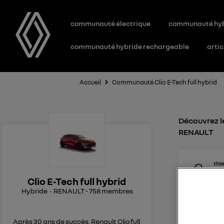
communauté électrique
communauté hy
communauté hybride rechargeable
artic
Accueil
Communauté Clio E-Tech full hybrid
Découvrez le
RENAULT
thi
2
li
Le
5
Clio E-Tech full hybrid
Hybride
RENAULT
-
758
membres
Fonte sur
Bonjour J
En ouvrant
Après 30 ans de succès, Renault Clio full