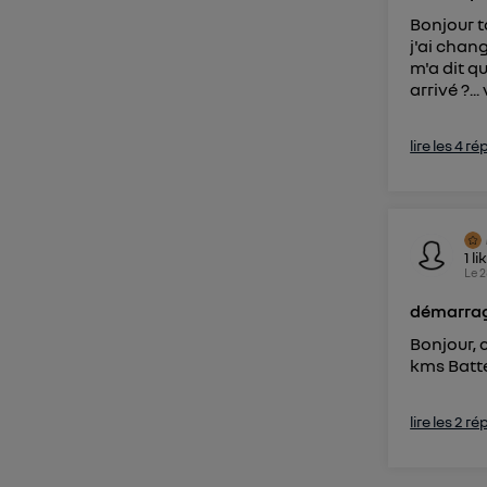
Bonjour t
j'ai chan
m'a dit qu
arrivé ?...
lire les 4 r
1
li
Le
2
démarrag
Bonjour, 
kms Batte
lire les 2 r