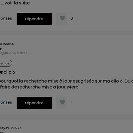
...
voir la suite
éponses
0
répondre
Olivier A
ke
0 juin 2026
à
20:43
ésolue
r clio 6
pourquoi la recherche mise à jour est grisée sur ma clio 6. Du 
faire de recherche mise a jour. Merci
éponses
1
répondre
crys91163926
ike