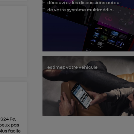
découvrez les discussions autour
membres du foyer
de votre système multimédia
l'utilisateur du
 d’Utiq
("
ur plus
s données
estimez votre véhicule
 S24 Fe,
 peux pas
plus facile