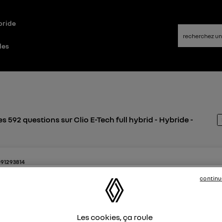
bride
les
s 592 questions sur Clio E-Tech full hybrid - Hybride -
e91293814
kes
 juillet 2026
à
14:20
continu
 enrobage plastique flexibles moteur
e roule.en Clio 5 Etech hybride,le vehicule a moins de 3 ans (
Les cookies, ça roule
 ce jour le.capot pour faire le niveau liquide essuie glace,j ai