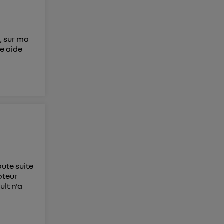
e, sur ma
re aide
oute suite
oteur
ult n'a