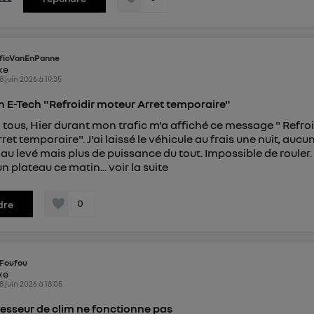
ficVanEnPanne
ike
8 juin 2026
à
19:35
n E-Tech "Refroidir moteur Arret temporaire"
 tous, Hier durant mon trafic m'a affiché ce message " Refroi
et temporaire". J'ai laissé le véhicule au frais une nuit, aucu
u levé mais plus de puissance du tout. Impossible de rouler. I
un plateau ce matin...
voir la suite
0
dre
Foufou
ike
8 juin 2026
à
18:05
esseur de clim ne fonctionne pas