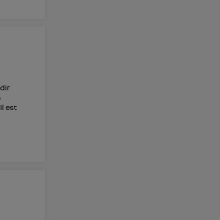
dir
n
l est