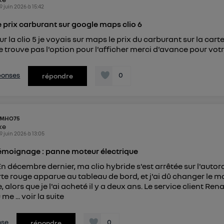
9 juin 2026
à
15:42
 prix carburant sur google maps clio 6
r la clio 5 je voyais sur maps le prix du carburant sur la cart
 ne trouve pas l'option pour l'afficher merci d'avance pour vot
éponses
0
répondre
MHO75
ike
9 juin 2026
à
13:05
témoignage : panne moteur électrique
En décembre dernier, ma clio hybride s'est arrêtée sur l'autor
rte rouge apparue au tableau de bord, et j'ai dû changer le m
, alors que je l'ai acheté il y a deux ans. Le service client Rena
 me ...
voir la suite
nse
0
répondre