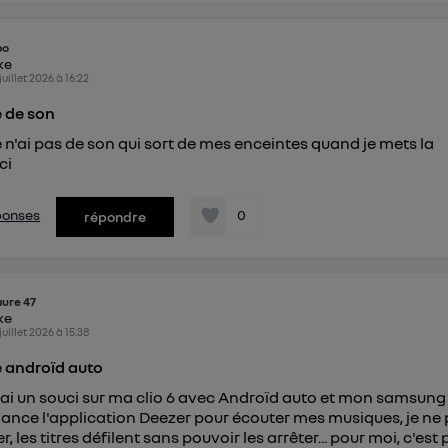
identifiant. En général :
connexion foyer
(ex : Wi-Fi), la personnalisation sera basée sur la navigation des 
ayant consentis.
po
e
connexion mobile
, la personnalisation sera basée uniquement sur la navigation de 
ike
mobile.
 juillet 2026
à
16:22
pouvez à tout moment retirer ce consentement sur
le portail
 de son
") ou via la page « gérer Utiq » en bas de ce site. Po
 n'ai pas de son qui sort de mes enceintes quand je mets la
mations, veuillez consulter
la Politique d'information sur le
ci
personnelles d'Utiq
.
éponses
0
répondre
aure 47
ike
 juillet 2026
à
15:38
 androïd auto
j'ai un souci sur ma clio 6 avec Androïd auto et mon samsung
lance l'application Deezer pour écouter mes musiques, je ne
r, les titres défilent sans pouvoir les arrêter... pour moi, c'est 