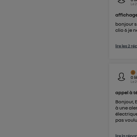
Le
2
affichage
bonjour su
clio 6 je
lire les 2 r
0
l
Le
2
appel à 
Bonjour, 
à une ale
électrique
pas voulu
lire la répo