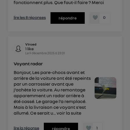
fonctionnent plus. Que faut-il faire ? Merci
lire les 8 réponses
0
répondre
Virced
1
like
Le
9 décembre 2025
à
23:01
Voyant radar
Bonjour, Les pare-chocs avant et
arrière de la voiture ont été repeints
par un carrossier avant que
j'achète la voiture. Au remontage
apparemment un radar arrière à
été cassé. Le garage l'a remplacé.
Mais à la livraison ce voyant s'est
allumé. Ce serait u...
voir la suite
lire la réponse
1
répondre