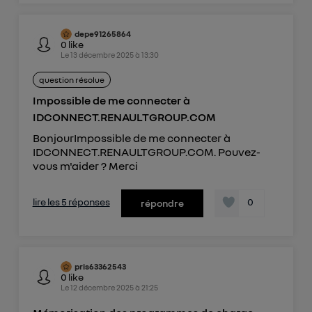
depe91265864
0
like
Le
13 décembre 2025
à
13:30
question résolue
Impossible de me connecter à
IDCONNECT.RENAULTGROUP.COM
BonjourImpossible de me connecter à
IDCONNECT.RENAULTGROUP.COM. Pouvez-
vous m'aider ? Merci
lire les 5 réponses
0
répondre
pris63362543
0
like
Le
12 décembre 2025
à
21:25