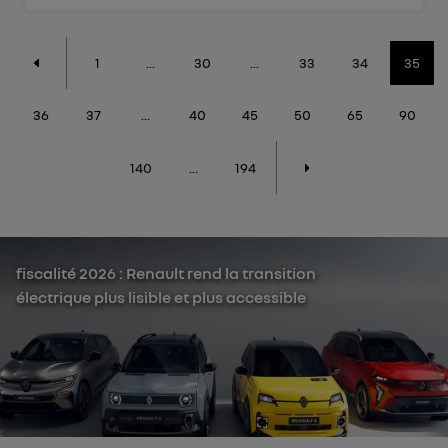
1
...
30
...
33
34
35
36
37
...
40
45
50
65
90
140
...
194
fiscalité 2026 : Renault rend la transition
électrique plus lisible et plus accessible