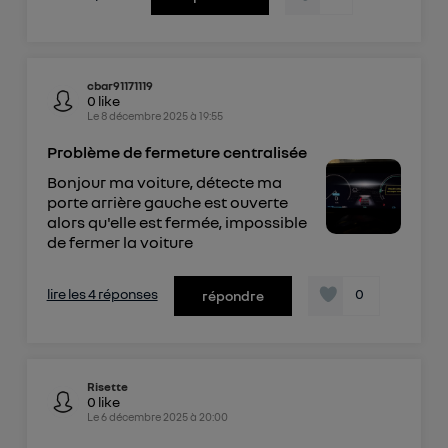
cbar91171119
0
like
Le
8 décembre 2025
à
19:55
Problème de fermeture centralisée
Bonjour ma voiture, détecte ma
porte arrière gauche est ouverte
alors qu'elle est fermée, impossible
de fermer la voiture
lire les 4 réponses
0
répondre
Risette
0
like
Le
6 décembre 2025
à
20:00