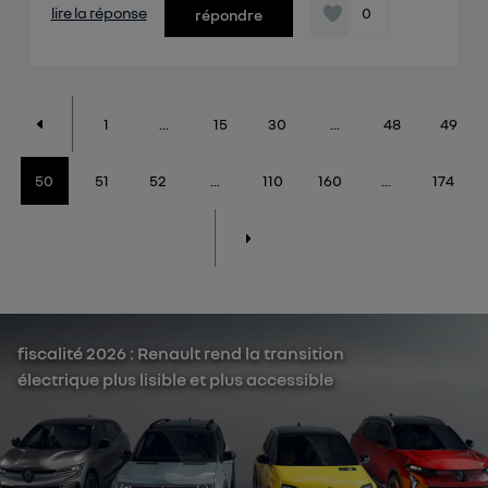
lire la réponse
0
répondre
1
...
15
30
...
48
49
50
51
52
...
110
160
...
174
fiscalité 2026 : Renault rend la transition
électrique plus lisible et plus accessible