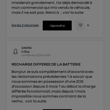
Elle utilise un identifiant créé par votre opérateur
m'aiderait grandement. J'ai déjà demandé à
télécom basé sur votre adresse IP et une référence
mon commercial qui m'a vendu le véhicule,
de votre contrat internet (ex : votre numéro de
mais il ne sait pas. Merci à ...
voir la suite
téléphone).
L'identifiant est associé à votre connexion
lire les 3 réponses
6
répondre
internet. Ainsi, toutes les personnes utilisant la
même connexion et ayant consenties se verront
attribuer le même identifiant. En général :
Pour une
connexion foyer
(ex : Wi-Fi), la personnalisation sera basée
ANDRE
sur la navigation des membres du foyer ayant consentis.
0
like
Pour une
connexion mobile
, la personnalisation sera basée
Le
4 février 2024
à
19:09
uniquement sur la navigation de l'utilisateur du mobile.
Vous pouvez à tout moment retirer ce
RECHARGE DIFFEREE DE LA BATTERIE
consentement sur
le portail d’Utiq
("
Bonjour Je suis complètement d'accord avec
les réclamations précédentes ? à savoir que
") ou via la page « gérer Utiq » en bas de ce site.
nous sommes en possession d'une ZOE
Pour plus d'informations, veuillez consulter
la
d'occasion depuis 3 mois ? au début la charge
Politique d'information sur les données
différée fonctionnait ,mais depuis 1 mois
personnelles d'Utiq
.
impossible nous sommes contraint de la
recha...
voir la suite