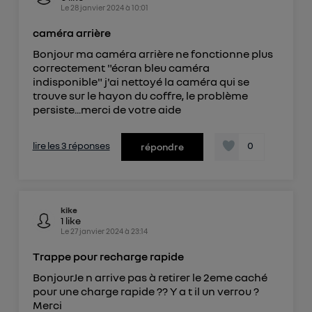
Le
28 janvier 2024
à
10:01
caméra arrière
Bonjour ma caméra arrière ne fonctionne plus
correctement "écran bleu caméra
indisponible" j'ai nettoyé la caméra qui se
trouve sur le hayon du coffre, le problème
persiste...merci de votre aide
lire les 3 réponses
0
répondre
kike
1
like
Le
27 janvier 2024
à
23:14
Trappe pour recharge rapide
BonjourJe n arrive pas à retirer le 2eme caché
pour une charge rapide ?? Y a t il un verrou ?
Merci