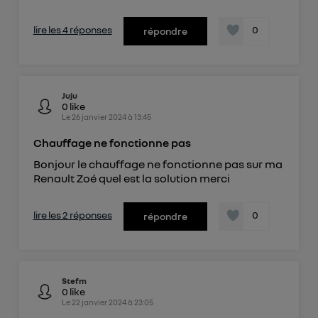
lire les 4 réponses
0
répondre
Juju
0
like
Le
26 janvier 2024
à
13:45
Chauffage ne fonctionne pas
Bonjour le chauffage ne fonctionne pas sur ma
Renault Zoé quel est la solution merci
lire les 2 réponses
0
répondre
Stefm
0
like
Le
22 janvier 2024
à
23:05