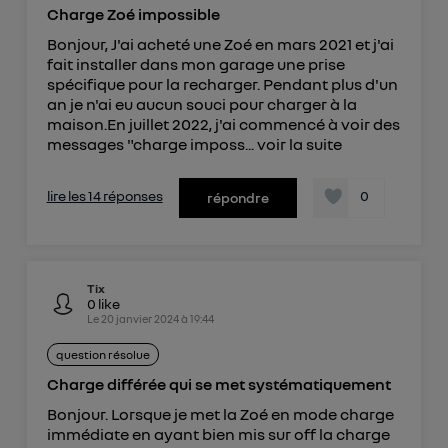
Charge Zoé impossible
Bonjour, J'ai acheté une Zoé en mars 2021 et j'ai
fait installer dans mon garage une prise
spécifique pour la recharger. Pendant plus d'un
an je n'ai eu aucun souci pour charger à la
maison.En juillet 2022, j'ai commencé à voir des
messages "charge imposs...
voir la suite
lire les 14 réponses
0
répondre
Tix
0
like
Le
20 janvier 2024
à
19:44
question résolue
Charge différée qui se met systématiquement
Bonjour. Lorsque je met la Zoé en mode charge
immédiate en ayant bien mis sur off la charge