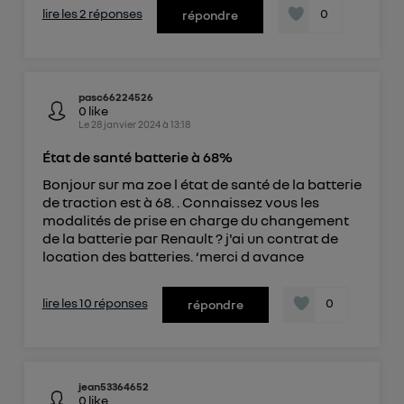
lire les 2 réponses
0
répondre
pasc66224526
0
like
Le
28 janvier 2024
à
13:18
État de santé batterie à 68%
Bonjour sur ma zoe l état de santé de la batterie
de traction est à 68. . Connaissez vous les
modalités de prise en charge du changement
de la batterie par Renault ? j'ai un contrat de
location des batteries. ‘merci d avance
lire les 10 réponses
0
répondre
jean53364652
0
like