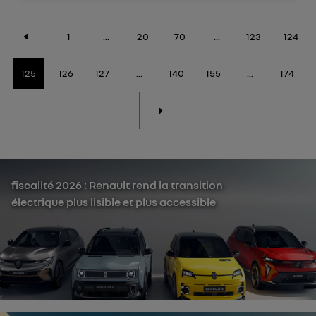
1
...
20
70
...
123
124
125
126
127
...
140
155
...
174
fiscalité 2026 : Renault rend la transition
électrique plus lisible et plus accessible