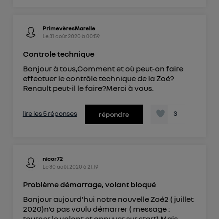
PrimevèresMarelle
Le
31 août 2020
à
00:59
Controle technique
Bonjour à tous,Comment et où peut-on faire
effectuer le contrôle technique de la Zoé?
Renault peut-il le faire?Merci à vous.
lire les 5 réponses
3
répondre
nicor72
Le
30 août 2020
à
21:19
Problème démarrage, volant bloqué
Bonjour aujourd'hui notre nouvelle Zoé2 ( juillet
2020)n'a pas voulu démarrer ( message :
tourner le volant et appuyer sur start) Mais