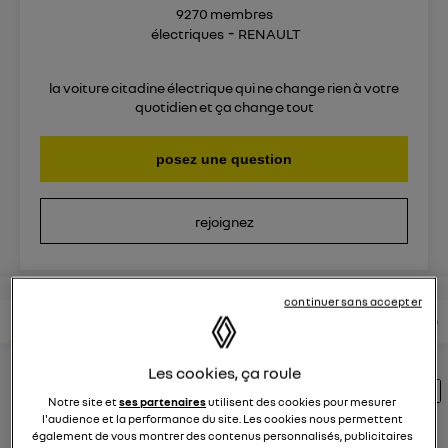
9270
membres
électriques
RENAULT
la voiture citadine électrique qui ne change rien à votre
quotidien et ça change tout
posez une question
rejoignez
continuer sans accepter
lire les questions
lire les articles
consultez votre notice
Les cookies, ça roule
Découvrez les 1737 questions sur Zoe E-
Notre site et
ses partenaires
utilisent des cookies pour mesurer
Tech électrique - électriques - RENAULT
l'audience et la performance du site. Les cookies nous permettent
également de vous montrer des contenus personnalisés, publicitaires