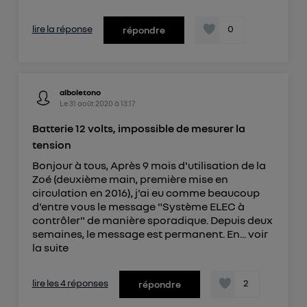
lire la réponse
0
répondre
alboletono
Le
31 août 2020
à
13:17
Batterie 12 volts, impossible de mesurer la
tension
Bonjour à tous, Après 9 mois d'utilisation de la
Zoé (deuxième main, première mise en
circulation en 2016), j'ai eu comme beaucoup
d'entre vous le message "Système ELEC à
contrôler" de manière sporadique. Depuis deux
semaines, le message est permanent. En...
voir
la suite
lire les 4 réponses
2
répondre