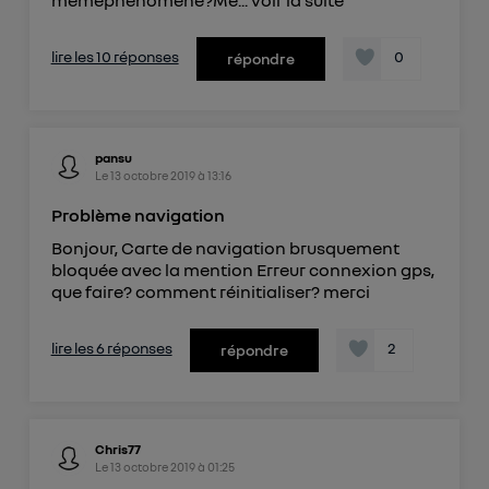
mêmephénoméne?Me...
voir la suite
lire les 10 réponses
0
répondre
pansu
Le
13 octobre 2019
à
13:16
Problème navigation
Bonjour, Carte de navigation brusquement
bloquée avec la mention Erreur connexion gps,
que faire? comment réinitialiser? merci
lire les 6 réponses
2
répondre
Chris77
Le
13 octobre 2019
à
01:25