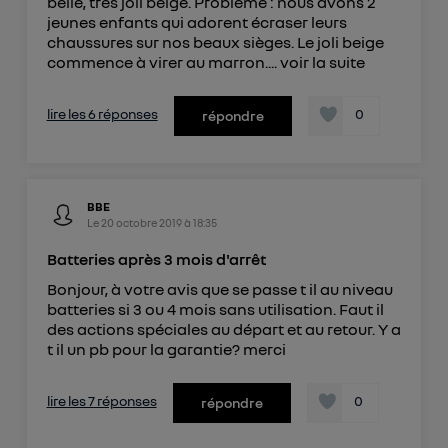
belle, très joli beige. Problème : nous avons 2
de votre contrat internet (ex : votre numéro de
jeunes enfants qui adorent écraser leurs
chaussures sur nos beaux sièges. Le joli beige
téléphone).
commence à virer au marron....
voir la suite
L'identifiant est associé à votre connexion
internet. Ainsi, toutes les personnes utilisant la
lire les 6 réponses
0
même connexion et ayant consenties se verront
répondre
attribuer le même identifiant. En général :
Pour une
connexion foyer
(ex : Wi-Fi), la personnalisation sera basée
sur la navigation des membres du foyer ayant consentis.
Pour une
connexion mobile
, la personnalisation sera basée
BBE
uniquement sur la navigation de l'utilisateur du mobile.
Le
20 octobre 2019
à
18:35
Vous pouvez à tout moment retirer ce
Batteries après 3 mois d'arrêt
consentement sur
le portail d’Utiq
("
") ou via la page « gérer Utiq » en bas de ce site.
Bonjour, à votre avis que se passe t il au niveau
batteries si 3 ou 4 mois sans utilisation. Faut il
Pour plus d'informations, veuillez consulter
la
des actions spéciales au départ et au retour. Y a
Politique d'information sur les données
t il un pb pour la garantie? merci
personnelles d'Utiq
.
lire les 7 réponses
0
répondre