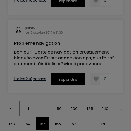
lire les 3 réponses
0
répondre
pansu
Le
12 octobre 2019
à
21:38
Problème navigation
Bonjour, Carte de navigation brusquement
bloquée avec Erreur connexion gps, que faire?
comment réinitialiser? Merci par avance
lire les 2 réponses
0
répondre
1
...
50
100
125
140
...
153
154
155
156
157
...
170
...