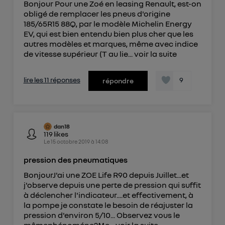
Bonjour Pour une Zoé en leasing Renault, est-on
obligé de remplacer les pneus d'origine
185/65R15 88Q, par le modèle Michelin Energy
EV, qui est bien entendu bien plus cher que les
autres modèles et marques, même avec indice
de vitesse supérieur (T au lie...
voir la suite
lire les 11 réponses
9
répondre
dan18
119
likes
Le
15 octobre 2019
à
14:08
pression des pneumatiques
BonjourJ'ai une ZOE Life R90 depuis Juillet...et
j'observe depuis une perte de pression qui suffit
à déclencher l'indicateur....et effectivement, à
la pompe je constate le besoin de réajuster la
pression d'environ 5/10... Observez vous le