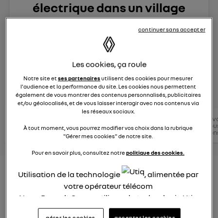
électrique dans un village
reculé de montagne ? ?
continuer sans accepter
Le
21 décembre 2022
à
18:32
Zoe E-Tech électrique
Les cookies, ça roule
Notre site et
ses partenaires
utilisent des cookies pour mesurer
posez une question
l'audience et la performance du site. Les cookies nous permettent
également de vous montrer des contenus personnalisés, publicitaires
et/ou géolocalisés, et de vous laisser interagir avec nos contenus via
les réseaux sociaux.
Conseils
Conseils
v
Zoe E-
Conseils
conseils
électriques
tou
À tout moment, vous pourrez modifier vos choix dans la rubrique
Tech
électriques
Renault
RENAULT
con
électrique
"Gérer mes cookies" de notre site.
Pour en savoir plus, consultez notre
politique des cookies.
Peut-on rouler en ZOE électrique
Utilisation de la technologie
, alimentée par
votre opérateur télécom
dans un village reculé de
Nous, Renault Group, utilisons la technologie Utiq
montagne ?
pour nos activités digitales (telles que décrites