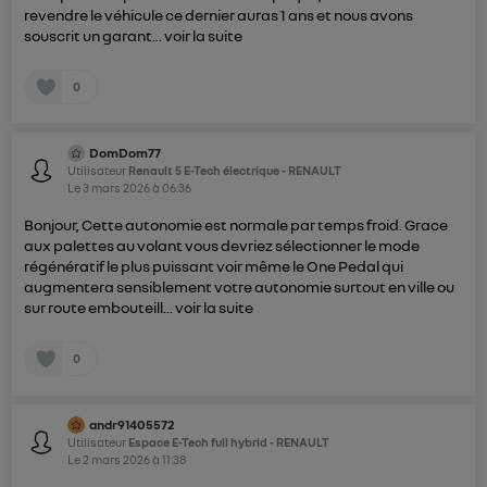
revendre le véhicule ce dernier auras 1 ans et nous avons
souscrit un garant...
voir la suite
0
DomDom77
Utilisateur
Renault 5 E-Tech électrique - RENAULT
Le
3 mars 2026
à
06:36
Bonjour, Cette autonomie est normale par temps froid. Grace
aux palettes au volant vous devriez sélectionner le mode
régénératif le plus puissant voir même le One Pedal qui
augmentera sensiblement votre autonomie surtout en ville ou
sur route embouteill...
voir la suite
0
andr91405572
Utilisateur
Espace E-Tech full hybrid - RENAULT
Le
2 mars 2026
à
11:38