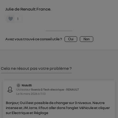
Julie de Renault France.
1
Avez vous trouvé ce conseil utile ?
Oui
Non
Cela ne résout pas votre problème ?
Nido35
Utilisateur
Scenic E-Tech électrique - RENAULT
Le
16 mars 2026
à
11:13
Bonjour, Oui il est possible de changer sur 3 niveaux. Neutre
intense et JM Jarre. Il faut aller dans l'onglet Véhicule et cliquer
sur Electrique et Réglage