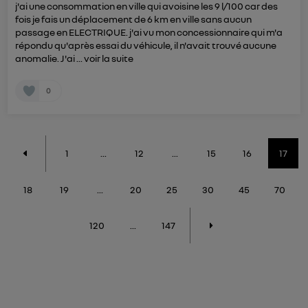
j'ai une consommation en ville qui avoisine les 9 l/100 car des
fois je fais un déplacement de 6 km en ville sans aucun
passage en ELECTRIQUE. j'ai vu mon concessionnaire qui m'a
répondu qu'après essai du véhicule, il n'avait trouvé aucune
anomalie. J'ai ...
voir la suite
0
1
...
12
...
15
16
17
18
19
...
20
25
30
45
70
120
...
147