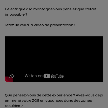
Vous pouvez à tout moment retirer ce
L'électrique à la montagne vous pensiez que c’était
consentement sur
le portail d’Utiq
("
impossible ?
") ou via la page « gérer Utiq » en bas de ce site.
Pour plus d'informations, veuillez consulter
la
Jetez un œil à la vidéo de présentation !
Politique d'information sur les données
personnelles d'Utiq
.
Que pensez-vous de cette expérience ? Avez-vous déjà
emmené votre ZOE en vacances dans des zones
reculées ?