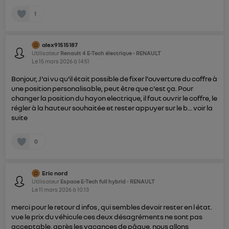
1
alex91515187
Utilisateur
Renault 4 E-Tech électrique - RENAULT
Le
15 mars 2026
à
14:51
Bonjour, J'ai vu qu'il était possible de fixer l'ouverture du coffre à
une position personalisable, peut être que c'est ça. Pour
changer la position du hayon electrique, il faut ouvrir le coffre, le
régler à la hauteur souhaitée et rester appuyer sur le b...
voir la
suite
0
Eric nord
Utilisateur
Espace E-Tech full hybrid - RENAULT
Le
11 mars 2026
à
10:13
merci pour le retour d infos , qui sembles devoir rester en l état.
vue le prix du véhicule ces deux désagréments ne sont pas
acceptable. après les vacances de pâque, nous allons