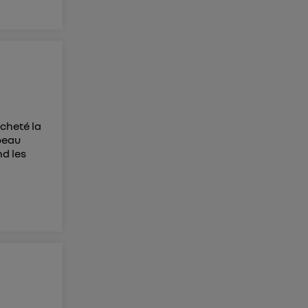
acheté la
 beau
nd les