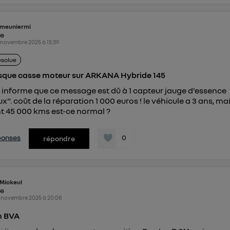
meuniermi
ke
 novembre 2025
à
15:39
ésolue
isque casse moteur sur ARKANA Hybride 145
 informe que ce message est dû à 1 capteur jauge d'essence
x". coût de la réparation 1 000 euros ! le véhicule a 3 ans, ma
t 45 000 kms est-ce normal ?
éponses
0
répondre
Mickeul
ke
 novembre 2025
à
20:08
on BVA