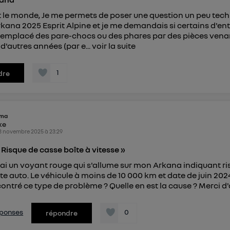
t le monde, Je me permets de poser une question un peu tech
Arkana 2025 Esprit Alpine et je me demandais si certains d'en
remplacé des pare-chocs ou des phares par des pièces vena
d'autres années (par e...
voir la suite
1
dre
ma
ike
3 novembre 2025
à
23:29
Risque de casse boîte à vitesse »
j'ai un voyant rouge qui s'allume sur mon Arkana indiquant r
te auto. Le véhicule à moins de 10 000 km et date de juin 202
ontré ce type de problème ? Quelle en est la cause ? Merci 
réponses
0
répondre