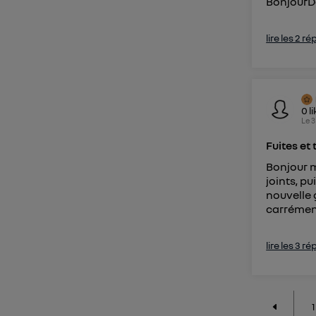
BonjourDo
lire les 2 r
0
l
Le
3
Fuites et 
Bonjour m
joints, p
nouvelle
carrément 
lire les 3 r
1