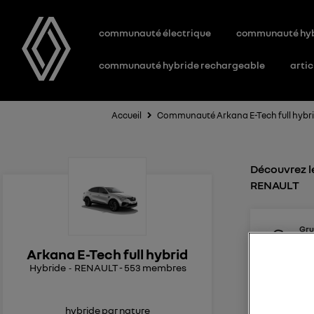
communauté électrique
communauté hy
communauté hybride rechargeable
artic
Accueil
Communauté Arkana E-Tech full hybr
Découvrez le
RENAULT
Gr
1
li
Le
2
Arkana E-Tech full hybrid
Hybride
RENAULT
-
553
membres
Alarme c
Propriétai
rencontré
hybride par nature