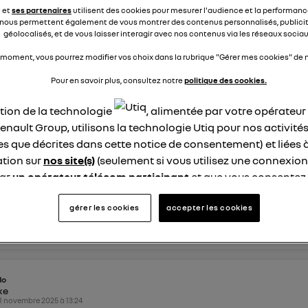
 ai une alarme "casse moteur " ou "casse boite de vitesse " ,"a
e et
ses partenaires
utilisent des cookies pour mesurer l'audience et la performance
 de plus en plu...
voir la suite
nous permettent également de vous montrer des contenus personnalisés, publicit
géolocalisés, et de vous laisser interagir avec nos contenus via les réseaux sociau
 moment, vous pourrez modifier vos choix dans la rubrique "Gérer mes cookies" de n
éponses
1
répondre
Pour en savoir plus, consultez notre
politique des cookies.
ation de la technologie
, alimentée par votre opérateu
i91891399
enault Group, utilisons la technologie Utiq pour nos activités
ike
1 novembre 2025
à
18:01
les que décrites dans cette notice de consentement) et liées 
tion sur
nos site(s)
(seulement si vous utilisez une connexion
 connectés
par
un opérateur télécom participant
et que vous consentez
t renouvelé l'abonnement après paiement
site).
logie Utiq a été conçue pour la protection de vos données 
gérer les cookies
accepter les cookies
nse
0
répondre
en vous offrant choix et contrôle.
ise un identifiant créé par votre opérateur télécom basé sur v
ne référence de votre contrat internet (ex : votre numéro de t
fiant est associé à votre connexion internet. Ainsi, toutes le
do
ike
nt la même connexion et ayant consenties se verront attribu
1 novembre 2025
à
13:24