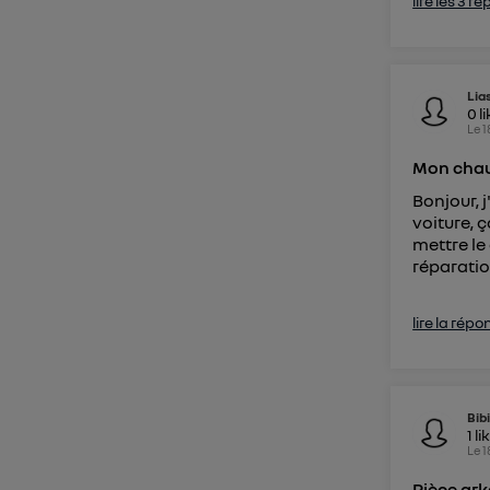
lire les 3 r
Lia
0
l
Le
1
Mon chau
Bonjour, 
voiture, 
mettre le
réparatio
lire la répo
Bib
1
li
Le
1
Pièce ar