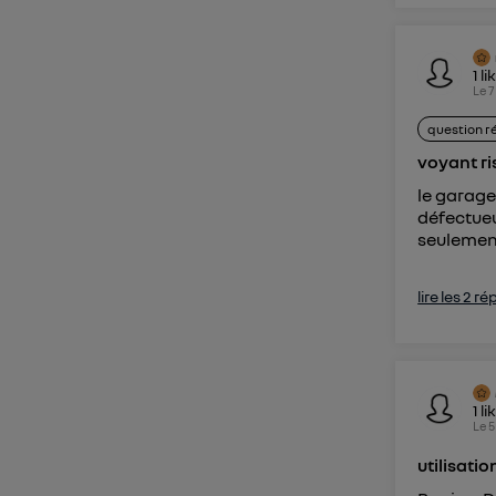
1
li
Le
7
question r
voyant r
le garage
défectueu
seulemen
lire les 2 r
1
li
Le
5
utilisati