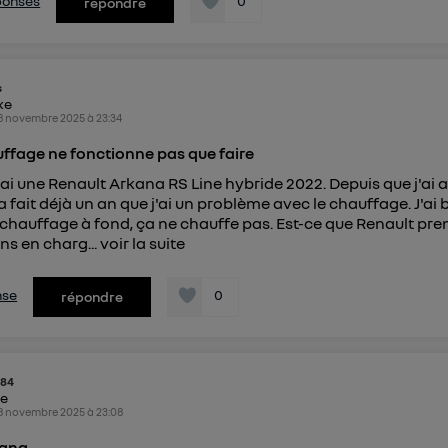
éponses
0
répondre
s
ike
8 novembre 2025
à
23:34
ffage ne fonctionne pas que faire
j'ai une Renault Arkana RS Line hybride 2022. Depuis que j'ai 
ça fait déjà un an que j'ai un problème avec le chauffage. J'ai
 chauffage à fond, ça ne chauffe pas. Est-ce que Renault pre
ns en charg...
voir la suite
nse
0
répondre
i84
ke
8 novembre 2025
à
23:08
kana