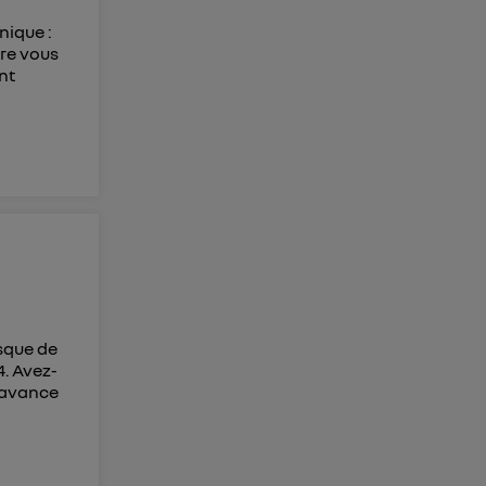
nique :
tre vous
nt
isque de
4. Avez-
d'avance