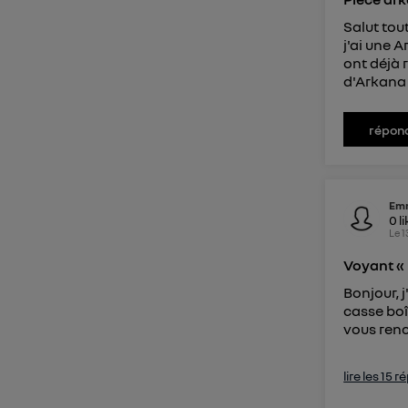
Salut tou
j'ai une 
ont déjà 
d'Arkana 
répon
Em
0
l
Le
1
Voyant « 
Bonjour, 
casse boî
vous renc
lire les 15 