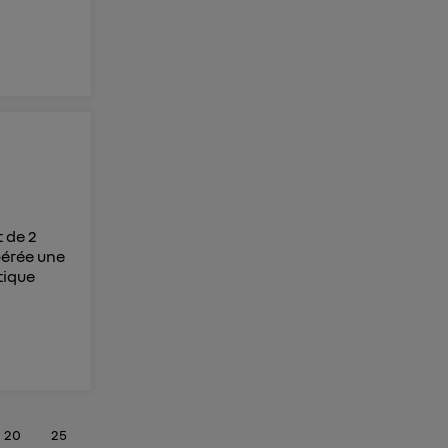
 de 2
upérée une
tique
20
25