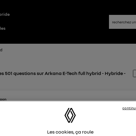
bride
les
id
s 501 questions sur Arkana E-Tech full hybrid - Hybride -
upon
ke
continu
2 novembre 2025
à
12:16
asse moteur Arkana E tech
re ( leasing ) d'une arkana E tech 145 depuis deux ans , je n' a
Les cookies, ça roule
 aucun problème à l'usage et je fais 20 000km /an. Récemme