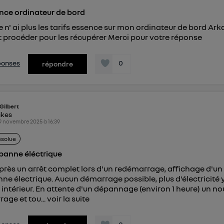
identifiant. En général :
connexion foyer
(ex : Wi-Fi), la personnalisation sera basée sur la navigation des 
ence ordinateur de bord
ayant consentis.
je n' ai plus les tarifs essence sur mon ordinateur de bord Ar
e
connexion mobile
, la personnalisation sera basée uniquement sur la navigation de 
procéder pour les récupérer Merci pour votre réponse
mobile.
pouvez à tout moment retirer ce consentement sur
le portail
") ou via la page « gérer Utiq » en bas de ce site. Po
éponses
0
répondre
mations, veuillez consulter
la Politique d'information sur le
personnelles d'Utiq
.
Gilbert
ikes
9 novembre 2025
à
16:39
ésolue
panne éléctrique
rès un arrêt complet lors d'un redémarrage, affichage d'u
ne électrique. Aucun démarrage possible, plus d'électricité
 intérieur. En attente d'un dépannage (environ 1 heure) un no
age et tou...
voir la suite