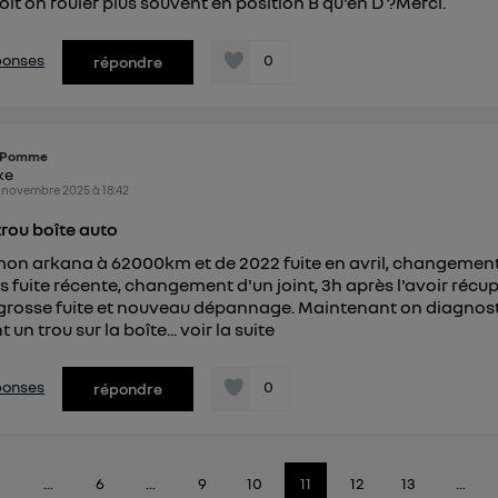
it on rouler plus souvent en position B qu'en D ?Merci.
éponses
0
répondre
Pomme
ike
 novembre 2025
à
18:42
trou boîte auto
on arkana à 62000km et de 2022 fuite en avril, changement
uis fuite récente, changement d'un joint, 3h après l'avoir réc
 grosse fuite et nouveau dépannage. Maintenant on diagnos
un trou sur la boîte...
voir la suite
éponses
0
répondre
...
6
...
9
10
11
12
13
...