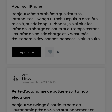
offrant choix et contrôle.
Appli sur IPhone
Elle utilise un identifiant créé par votre opérateur
Bonjour Même problème que d'autres
télécom basé sur votre adresse IP et une référence
internautes. Twingo E-Tech. Depuis la dernière
de votre contrat internet (ex : votre numéro de
mise à jour de l'appli (IPhone), je n'ai plus les
téléphone).
infos de la charge en cours et du temps restant.
Les infos niveau de charge et KM estimés
L'identifiant est associé à votre connexion
d'autonomie deviennent inaccess...
voir la suite
internet. Ainsi, toutes les personnes utilisant la
même connexion et ayant consenties se verront
5
attribuer le même identifiant. En général :
répondre
Pour une
connexion foyer
(ex : Wi-Fi), la personnalisation sera basée
sur la navigation des membres du foyer ayant consentis.
Pour une
connexion mobile
, la personnalisation sera basée
uniquement sur la navigation de l'utilisateur du mobile.
Delf
Vous pouvez à tout moment retirer ce
8
likes
consentement sur
le portail d’Utiq
("
Le
6 novembre 2024
à
19:10
") ou via la page « gérer Utiq » en bas de ce site.
Perte d'autonomie de batterie sur twingo
Pour plus d'informations, veuillez consulter
la
electrique
Politique d'information sur les données
bonjourMa twingo électrique perd de
personnelles d'Utiq
.
l'autonomie près de 6 e en stationnement en