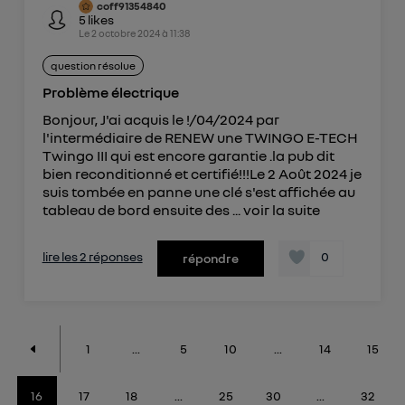
coff91354840
5
likes
Le
2 octobre 2024
à
11:38
question résolue
Problème électrique
Bonjour, J'ai acquis le !/04/2024 par
l'intermédiaire de RENEW une TWINGO E-TECH
Twingo III qui est encore garantie .la pub dit
bien reconditionné et certifié!!!Le 2 Août 2024 je
suis tombée en panne une clé s'est affichée au
tableau de bord ensuite des ...
voir la suite
lire les 2 réponses
0
répondre
1
...
5
10
...
14
15
16
17
18
...
25
30
...
32