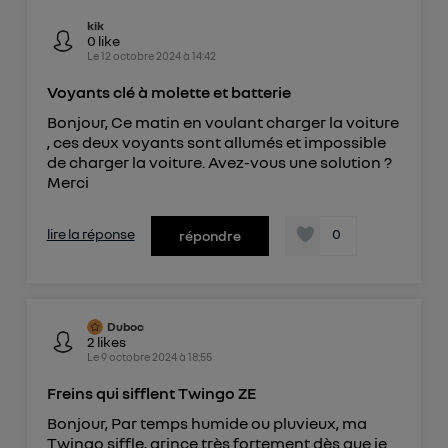
kik
0
like
Le
12 octobre 2024
à
14:42
Voyants clé à molette et batterie
Bonjour, Ce matin en voulant charger la voiture
, ces deux voyants sont allumés et impossible
de charger la voiture. Avez-vous une solution ?
Merci
lire la réponse
0
répondre
Duboc
2
likes
Le
9 octobre 2024
à
18:55
Freins qui sifflent Twingo ZE
Bonjour, Par temps humide ou pluvieux, ma
Twingo siffle, grince très fortement dès que je