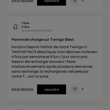
lire la réponse
0
répondre
Tibob
0
like
Le
6 octobre 2024
à
16:16
Panne de charge sur Twingo Elect
bonjour.Depuis l'achat de notre Twingo E-
Tech100 %C3 électrique, mon épouse roule peu
4 fois par semaine et 5 km / jour donc pas
besoin de recharger souvent ! Mais
malheureusement après plusieurs semaines
sans recharge, la recharge est refusée par
notre T...
voir la suite
lire la réponse
0
répondre