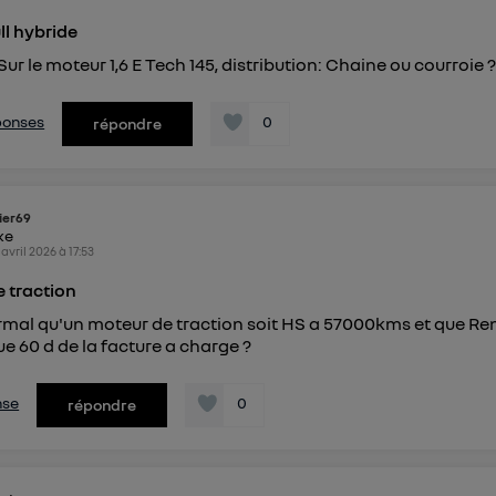
ll hybride
Sur le moteur 1,6 E Tech 145, distribution: Chaine ou courroie 
éponses
0
répondre
vier69
ike
 avril 2026
à
17:53
 traction
rmal qu'un moteur de traction soit HS a 57000kms et que Re
e 60 d de la facture a charge ?
nse
0
répondre