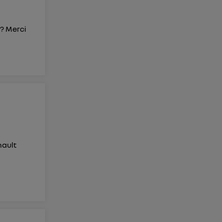
?? Merci
nault