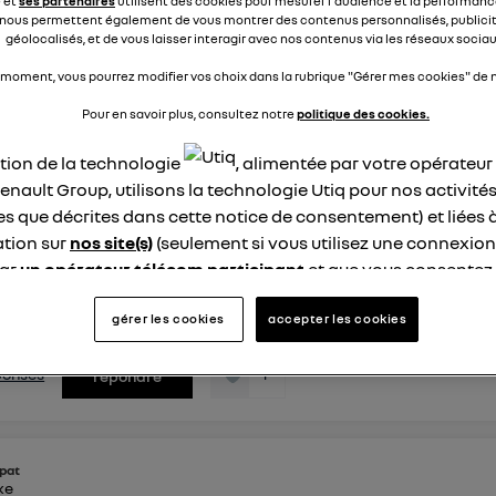
e et
ses partenaires
utilisent des cookies pour mesurer l'audience et la performance
nous permettent également de vous montrer des contenus personnalisés, publicit
géolocalisés, et de vous laisser interagir avec nos contenus via les réseaux sociau
0
dre
 moment, vous pourrez modifier vos choix dans la rubrique "Gérer mes cookies" de n
Pour en savoir plus, consultez notre
politique des cookies.
Gilbert
ation de la technologie
, alimentée par votre opérateu
ikes
6 avril 2026
à
12:08
enault Group, utilisons la technologie Utiq pour nos activités
les que décrites dans cette notice de consentement) et liées 
ybride
tion sur
nos site(s)
(seulement si vous utilisez une connexion
s utilisé l'Arkana hybride qui a 2 ans pendant 10 jours et lors d
par
un opérateur télécom participant
et que vous consentez
tout est verrouillé, tableau de bord noir. Appel à un dépanneur
 batterie et depuis ok. Ce n'est pas normal. Problème similai
site).
erci
logie Utiq a été conçue pour la protection de vos données 
gérer les cookies
accepter les cookies
en vous offrant choix et contrôle.
ise un identifiant créé par votre opérateur télécom basé sur v
éponses
1
répondre
ne référence de votre contrat internet (ex : votre numéro de t
fiant est associé à votre connexion internet. Ainsi, toutes le
nt la même connexion et ayant consenties se verront attribu
pat
identifiant. En général :
ike