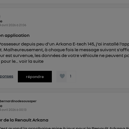
i
ke
4 avril 2026
à
21:06
n application
Posseseur depuis peu d'un Arkana E-tech 145, j'ai installé l'ap
. Malheureusement, à chaque fois le message suivant s'affic
eur est survenue, les données de votre véhicule ne peuvent pa
pour le...
voir la suite
réponses
1
répondre
bernardinodesousaper
ke
4 avril 2026
à
00:13
ur de la Renault Arkana
est quand la prochaine mise à jour pour la Renault Arkana 