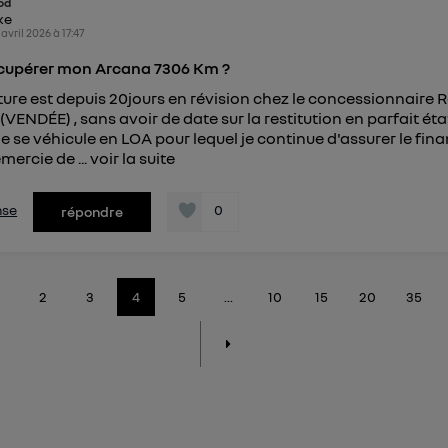
od
ike
 avril 2026
à
17:47
cupérer mon Arcana 7306 Km ?
ture est depuis 20jours en révision chez le concessionnaire 
(VENDÉE) , sans avoir de date sur la restitution en parfait éta
 se véhicule en LOA pour lequel je continue d'assurer le fi
mercie de ...
voir la suite
nse
0
répondre
2
3
4
5
...
10
15
20
35