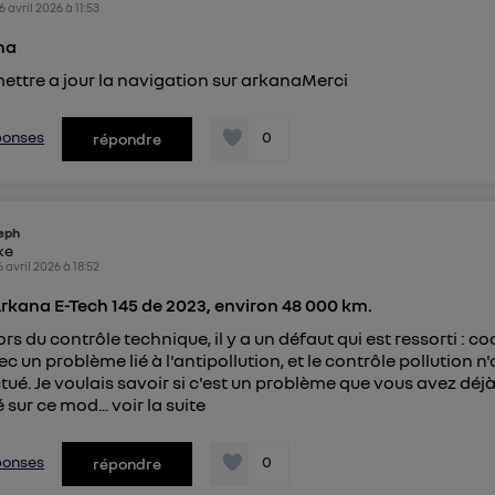
connexion foyer
(ex : Wi-Fi), la personnalisation sera basée sur la navigation des 
6 avril 2026
à
11:53
ayant consentis.
na
e
connexion mobile
, la personnalisation sera basée uniquement sur la navigation de 
mobile.
ettre a jour la navigation sur arkanaMerci
pouvez à tout moment retirer ce consentement sur
le portail
") ou via la page « gérer Utiq » en bas de ce site. Po
éponses
0
répondre
mations, veuillez consulter
la Politique d'information sur le
personnelles d'Utiq
.
eph
ike
6 avril 2026
à
18:52
rkana E-Tech 145 de 2023, environ 48 000 km.
rs du contrôle technique, il y a un défaut qui est ressorti : c
c un problème lié à l'antipollution, et le contrôle pollution n
ctué. Je voulais savoir si c'est un problème que vous avez déj
 sur ce mod...
voir la suite
éponses
0
répondre