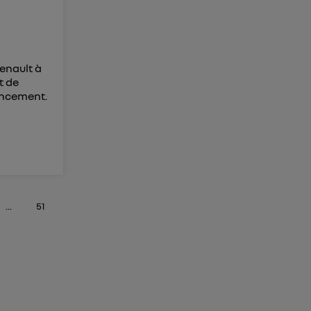
Renault à
t de
nancement.
...
51