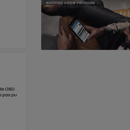
estimez votre véhicule
membres du foyer
l'utilisateur du
 d’Utiq
("
ur plus
s données
ode OBD
'a pas pu
à