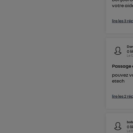
votre aid
lire les 3 r
Da
0
l
Le
1
Passage 
pouvez vo
etech
lire les 2 r
bo
0
l
Le
1