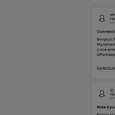
adr
1
li
Le
1
Connexio
Bonjour, 
Myrenault
« une err
affichées 
lire les 10 
1
li
Le
1
Mise à jo
BonjourC'