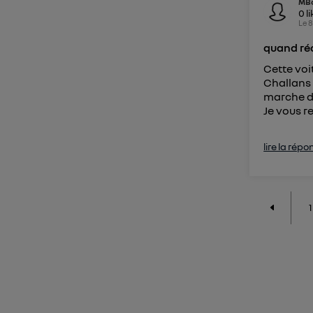
MB
0
l
Le
8
quand ré
Cette voi
Challans 
marche de
Je vous re
lire la répo
1