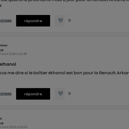
e
éponses
0
répondre
msou
ike
2 avril 2026
à
20:48
ethanol
us me dire si le boîtier éthanol est bon pour la Renault Arkan
éponses
0
répondre
bo
ike
0 avril 2026
à
20:03