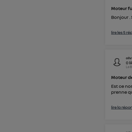
Moteur fu
Bonjour . 
lire les 5 r
oli
0
l
Le
8
Moteur de
Est ce no
prenne qu
lire la répo