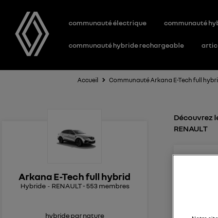
communauté électrique
communauté hy
communauté hybride rechargeable
artic
Accueil
Communauté Arkana E-Tech full hybr
Découvrez le
RENAULT
0
l
Le
2
Arkana E-Tech full hybrid
Hybride
RENAULT
-
553
membres
SOH batte
Bonjour,Q
mode con
hybride par nature