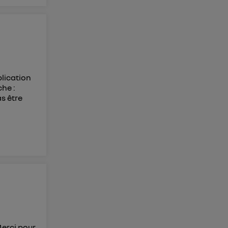
plication
he :
s être
Merci pour