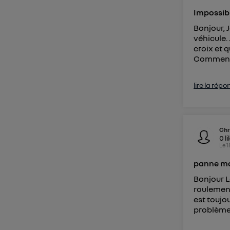
Pour une
Impossib
Pour un
Bonjour, 
véhicule. 
Vous 
croix et 
Comment 
d'infor
lire la répo
Chr
0
l
Le
1
panne mo
Bonjour L
roulement
est toujo
problème.