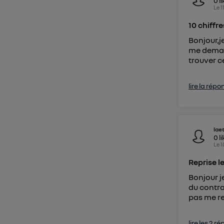
0
l
Le
1
10 chiffr
Bonjour,j
me deman
trouver c
lire la répo
lae
0
l
Le
1
Reprise l
Bonjour j
du contrat
pas me r
lire les 2 r