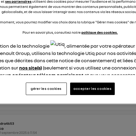
e et
ses partenaires
utilisent des cookies pour mesurer l'audience et la performance
nous permettent également de vous montrer des contenus personnalisés, publicit
nse
0
répondre
géolocalisés, et de vous laisser interagir avec nos contenus via les réseaux sociau
 moment, vous pourrez modifier vos choix dans la rubrique "Gérer mes cookies" de n
Pour en savoir plus, consultez notre
politique des cookies.
ohan91834971
ike
6 septembre 2025
à
17:12
ation de la technologie
, alimentée par votre opérateu
enault Group, utilisons la technologie Utiq pour nos activités
e panne bloc de recharge "caméléon" Devis exorbitant! sur
les que décrites dans cette notice de consentement) et liées 
ma voiture de seulement 7 ans et 100 000km vient de tomber
tion sur
nos site(s)
(seulement si vous utilisez une connexion
arge impossible) Je viens tout juste de passer haut la main l
par
un opérateur télécom participant
et que vous consentez
technique et une semaine plus tard, panne générale! Devis 
uros!! Le type est un p...
voir la suite
site).
logie Utiq a été conçue pour la protection de vos données 
gérer les cookies
accepter les cookies
en vous offrant choix et contrôle.
éponses
0
répondre
ise un identifiant créé par votre opérateur télécom basé sur v
ne référence de votre contrat internet (ex : votre numéro de t
fiant est associé à votre connexion internet. Ainsi, toutes le
dra4653
nt la même connexion et ayant consenties se verront attribu
ike
identifiant. En général :
9 septembre 2025
à
11:54