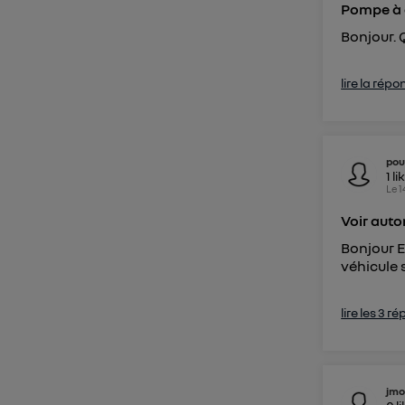
Pompe à
Bonjour. 
lire la répo
pou
1
li
Le
1
Voir auto
Bonjour E
véhicule 
lire les 3 r
jmo