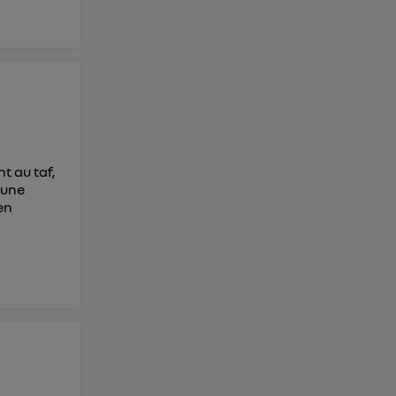
t au taf,
 une
en