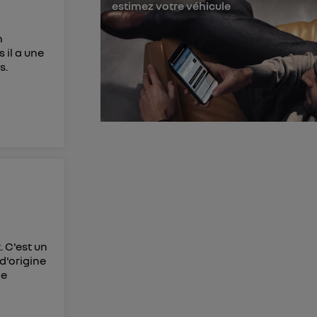
estimez votre véhicule
membres du foyer
l'utilisateur du
n
 il a une
 d’Utiq
("
s.
ur plus
s données
 C'est un
d'origine
le