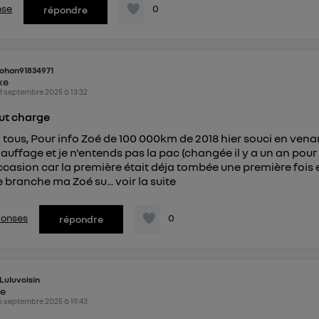
nse
0
répondre
ohan91834971
ike
8 septembre 2025
à
13:32
ut charge
 tous, Pour info Zoé de 100 000km de 2018 hier souci en venan
auffage et je n'entends pas la pac (changée il y a un an pour
ccasion car la première était déja tombée une première fois 
e branche ma Zoé su...
voir la suite
éponses
0
répondre
Luluvoisin
ke
6 septembre 2025
à
19:43