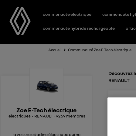
communauté électrique
communauté hy
communauté hybride rechargeable
artic
Accueil
Communauté Zoe E-Tech électrique
Découvrez le
RENAULT
Pat
0
l
Le
2
Zoe E-Tech électrique
électriques
RENAULT
-
9269
membres
Tableau 
bonjour, 
la voiture citadine électrique qui ne