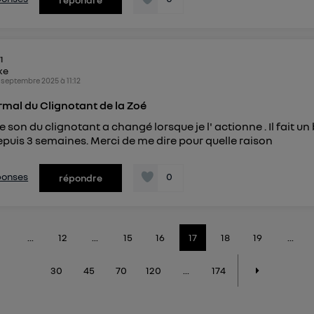
1
ike
 septembre 2025
à
11:12
rmal du Clignotant de la Zoé
 son du clignotant a changé lorsque je l' actionne . Il fait un 
puis 3 semaines. Merci de me dire pour quelle raison
éponses
0
répondre
...
12
...
15
16
17
18
19
...
30
45
70
120
...
174