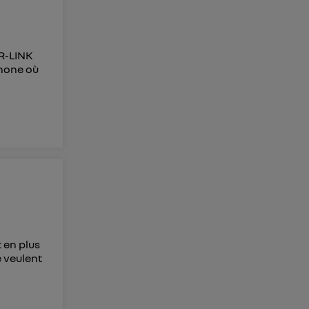
 R-LINK
phone où
 en plus
e veulent