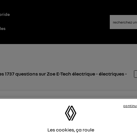
bride
les
s 1737 questions sur Zoe E-Tech électrique - électriques -
pou77550
ike
continu
7 septembre 2025
à
12:58
de bord de Zoé
comment éteindre le tableau de bord de la Zoé à l arrêt ? mer
Les cookies, ça roule