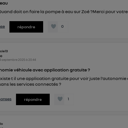
 eau
Quand doit on faire la pompe à eau sur Zoé ?Merci pour votre
nse
0
répondre
cie13
ke
4 septembre 2025
à
20:44
nomie véhicule avec application gratuite ?
xiste t il une application gratuite pour voir juste l'autonomie
sans les services connectés ?
éponses
1
répondre
lo