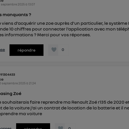
ike
1 septembre 2025
à
13:07
es manquants ?
e viens d'acquérir une zoe auprès d'un particulier, le système
de 10 chiffres pour connecter l'application avec mon télé
es informations ? Merci pour vos réponses.
nse
0
répondre
t91304433
ike
0 septembre 2025
à
21:24
easing Zoé
e souhaiterais faire reprendre ma Renault Zoé r135 de 2020 et
 de la voiture j'ai un contrat de location de la batterie et il n
eprendre ma voiture
éponses
0
répondre