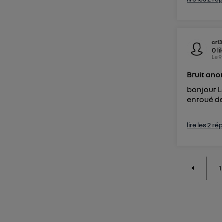
cri3
0
l
Le
9
Bruit ano
bonjour Le
enroué de
lire les 2 r
1