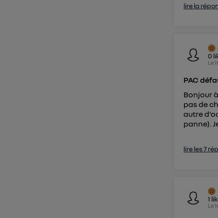
lire la répo
0
l
Le
1
PAC défa
Bonjour à
pas de ch
autre d'o
panne). J
lire les 7 r
1
li
Le
1