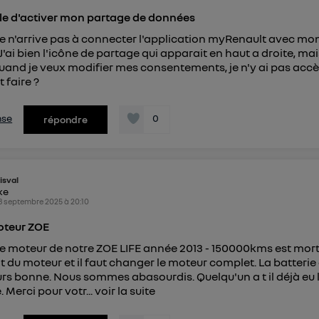
connexion foyer
(ex : Wi-Fi), la personnalisation sera basée sur la navigation des 
le d'activer mon partage de données
ayant consentis.
e
connexion mobile
, la personnalisation sera basée uniquement sur la navigation de 
Je n'arrive pas à connecter l'application myRenault avec mo
mobile.
J'ai bien l'icône de partage qui apparait en haut a droite, mais
pouvez à tout moment retirer ce consentement sur
le portail
quand je veux modifier mes consentements, je n'y ai pas accè
") ou via la page « gérer Utiq » en bas de ce site. Po
faire ?
mations, veuillez consulter
la Politique d'information sur le
personnelles d'Utiq
.
nse
0
répondre
isval
ike
8 septembre 2025
à
20:10
teur ZOE
e moteur de notre ZOE LIFE année 2013 - 150000kms est mort.
 du moteur et il faut changer le moteur complet. La batterie 
urs bonne. Nous sommes abasourdis. Quelqu'un a t il déjà eu 
 Merci pour votr...
voir la suite